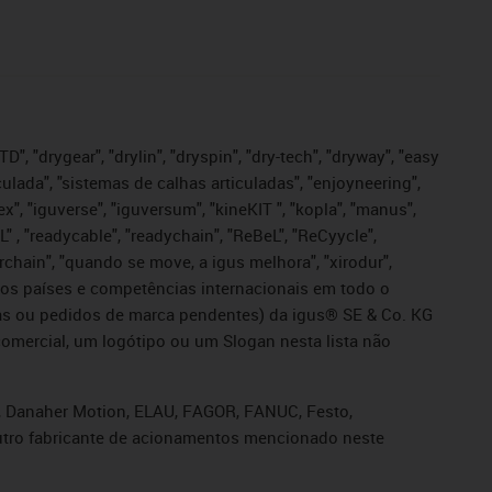
", "drygear", "drylin", "dryspin", "dry-tech", "dryway", "easy
iculada", "sistemas de calhas articuladas", "enjoyneering",
igutex", "iguverse", "iguversum", "kineKIT ", "kopla", "manus",
L" , "readycable", "readychain", "ReBeL", "ReCyycle",
sterchain", "quando se move, a igus melhora", "xirodur",
ros países e competências internacionais em todo o
tadas ou pedidos de marca pendentes) da igus® SE & Co. KG
omercial, um logótipo ou um Slogan nesta lista não
s, Danaher Motion, ELAU, FAGOR, FANUC, Festo,
 outro fabricante de acionamentos mencionado neste