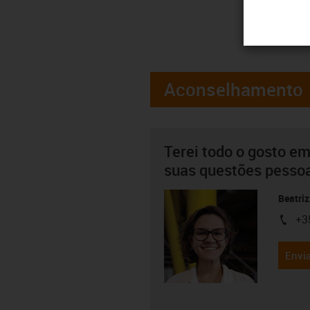
Aconselhamento
Terei todo o gosto em
suas questões pesso
Beatriz
+3
igus-i
Envia