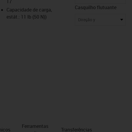
17
Casquilho flutuante
Capacidade de carga,
estát.: 11 lb (50 N))
Direção y
Ferramentas
nicos
Transferências