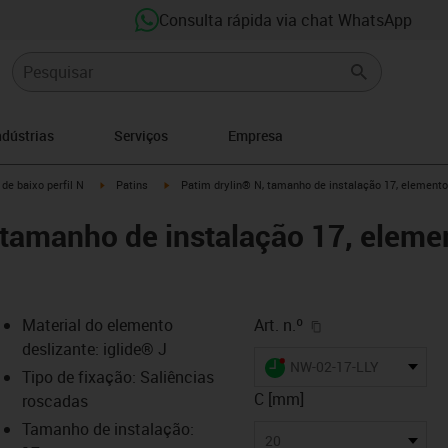
Consulta rápida via chat WhatsApp
ndústrias
Serviços
Empresa
n-arrow-right
igus-icon-arrow-right
igus-icon-arrow-right
de baixo perfil N
Patins
Patim drylin® N, tamanho de instalação 17, elemento 
 tamanho de instalação 17, eleme
igus-icon-copy-cl
Material do elemento
Art. n.º
deslizante: iglide® J
igus-icon-lieferzeit-dot
NW-02-17-LLY
Tipo de fixação: Saliências
C [mm]
roscadas
Tamanho de instalação:
-icon-lupe
-icon-lupe
20