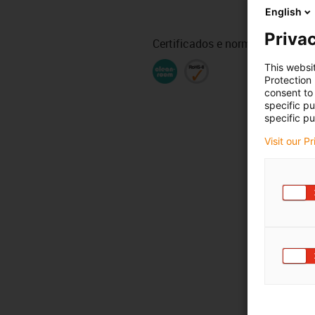
English
Privac
Certificados e normas
This websi
Protection
consent to 
specific p
specific pu
Visit our P