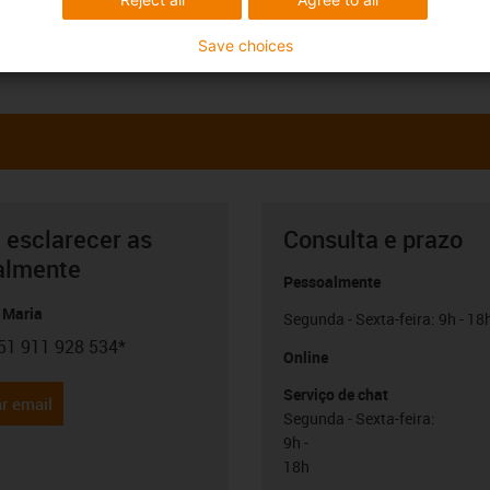
Save choices
 esclarecer as
Consulta e prazo
almente
Pessoalmente
 Maria
Segunda - Sexta-feira: 9h - 18
51 911 928 534*
con-phone
Online
Serviço de chat
r email
Segunda - Sexta-feira:
9h -
18h