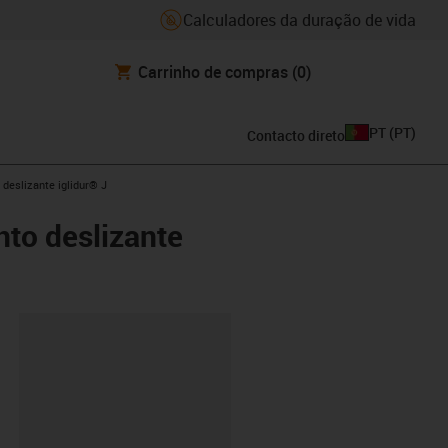
Calculadores da duração de vida
Carrinho de compras
(0)
PT
(
PT
)
Contacto direto
deslizante iglidur® J
nto deslizante
ipboard