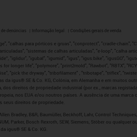
 de denúncias
Informação legal
Condições gerais de venda
e", "calhas para pórticos e gruas", "conprotect", "cradle-chain", "CTD
articuladas", "sistemas de calhas articuladas", "e-loop", "calha art
, iglide”, "iglidur", "igubal", "igumid", "igus", "igus:bike", "igusGO", "
s for longer life", "polymore", "print2mold", "Rawbot", "RBTX", "RCY
se", "pick the dryway", "tribofilament" , "tribotape", "triflex", "twi
idas da igus® SE & Co. KG, Colónia, em Alemanha e em muitos out
, dos direitos de propriedade industrial (por ex., marcas regis
ropeia, nos EUA e/ou noutros países. A ausência de uma marca c
s seus direitos de propriedade.
llen Bradley, B&R, Baumüller, Beckhoff, Lahr, Control Technique
i, NUM, Parker, Bosch Rexroth, SEW, Siemens, Stöber ou qualquer
 da igus® SE & Co. KG.