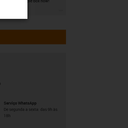
guide sample box now!
igus-icon-3arrow
h
Serviço WhatsApp
De segunda a sexta: das 9h às
18h