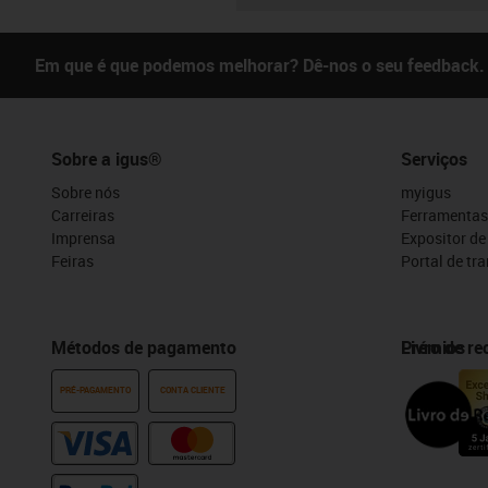
Em que é que podemos melhorar? Dê-nos o seu feedback.
Sobre a igus®
Serviços
Sobre nós
myigus
Carreiras
Ferramentas
Imprensa
Expositor d
Feiras
Portal de tr
Métodos de pagamento
Prémios
Livro de r
PRÉ-PAGAMENTO
CONTA CLIENTE