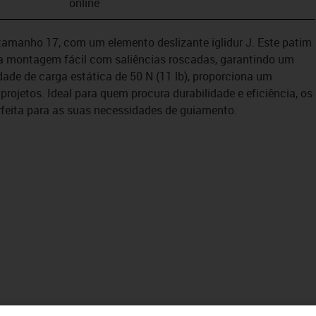
online
tamanho 17, com um elemento deslizante iglidur J. Este patim
a montagem fácil com saliências roscadas, garantindo um
de de carga estática de 50 N (11 lb), proporciona um
rojetos. Ideal para quem procura durabilidade e eficiência, os
erfeita para as suas necessidades de guiamento.