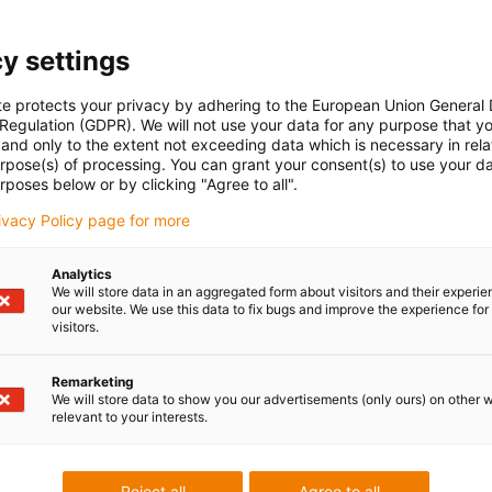
y settings
te protects your privacy by adhering to the European Union General
 Regulation (GDPR). We will not use your data for any purpose that y
and only to the extent not exceeding data which is necessary in relat
urpose(s) of processing. You can grant your consent(s) to use your da
rposes below or by clicking "Agree to all".
rivacy Policy page for more
Analytics
We will store data in an aggregated form about visitors and their experi
our website. We use this data to fix bugs and improve the experience for 
visitors.
Remarketing
We will store data to show you our advertisements (only ours) on other 
relevant to your interests.
Reject all
Agree to all