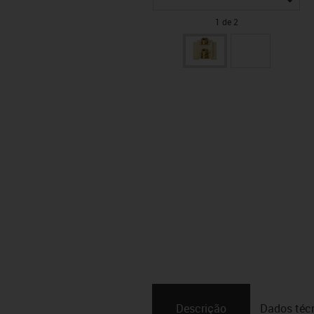
1 de 2
Descrição
Dados téc