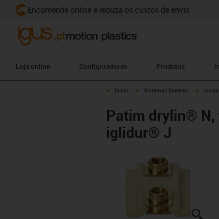
Encomende online e reduza os custos de envio
Loja online
Configuradores
Produtos
I
igus-icon-arrow-right
igus-icon-arrow-right
igus-ico
Início
Sistemas lineares
Guias 
Patim drylin® N,
iglidur® J
igus
igus