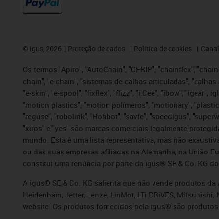
©
igus, 2026
Proteção de dados
Política de cookies
Canal
Os termos "Apiro", "AutoChain", "CFRIP", "chainflex", "chaing
chain", "e-chain", "sistemas de calhas articuladas", "calhas 
"e-skin", "e-spool", "fixflex", "flizz", "i.Cee", "ibow", "igear"
"motion plastics", "motion polímeros", "motionary", "plastic
"reguse", "robolink", "Rohbot", "savfe", "speedigus", "superwi
"xiros" e "yes" são marcas comerciais legalmente proteg
mundo. Esta é uma lista representativa, mas não exaustiva
ou das suas empresas afiliadas na Alemanha, na União Eu
constitui uma renúncia por parte da igus® SE & Co. KG do
A igus® SE & Co. KG salienta que não vende produtos da A
Heidenhain, Jetter, Lenze, LinMot, LTi DRiVES, Mitsubish
website. Os produtos fornecidos pela igus® são produtos