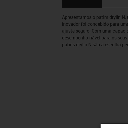
Apresentamos o patim drylin N, 
inovador foi concebido para um
ajuste seguro. Com uma capacida
desempenho fiável para os seus p
patins drylin N são a escolha p