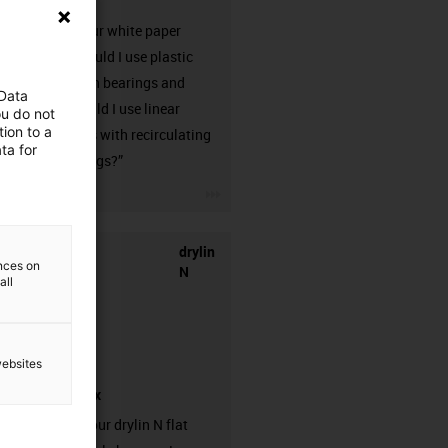
here!
Request our white paper
“When should I use plastic
linear plain bearings and
 Data
when should I use linear
ou do not
ion to a
guideways with recirculating
ta for
ball bearings?”
igus-icon-3arrow
drylin
ences on
N
all
websites
sample box
Request your drylin N flat