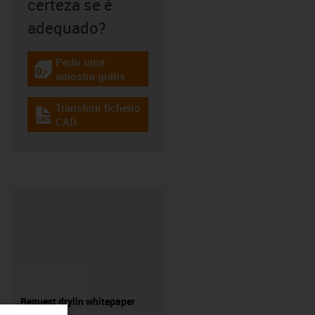
certeza se é
adequado?
Pedir uma
igus-icon-gratismuster
amostra grátis
Transferir ficheiro
igus-icon-cad-dateien
CAD
Request drylin whitepaper