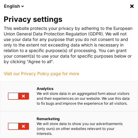
English
(0)
Privacy settings
igus-icon-arrow-right
igus-icon-arrow-right
igus-icon-arrow-right
Início
Sistemas lineares
Guias de baixo perfil N
This website protects your privacy by adhering to the European
Union General Data Protection Regulation (GDPR). We will not
use your data for any purpose that you do not consent to and
only to the extent not exceeding data which is necessary in
Guias lineares de baixo perfil
relation to a specific purpose(s) of processing. You can grant
your consent(s) to use your data for specific purposes below or
by clicking "Agree to all".
drylin® N
Visit our Privacy Policy page for more
Analytics
We will store data in an aggregated form about visitors
and their experiences on our website. We use this data
Se a aplicação necessitar de uma altura de instalação
to fix bugs and improve the experience for all visitors.
extremamente baixa, as guias lineares drylin® N são o sistema de
eleição - disponíveis em quatro diferentes larguras entre 17 e 80
Remarketing
mm e altura entre 6 e 12 mm. As guias lineares drylin® N são
We will store data to show you our advertisements
bastante leves e apresentam um funcionamento extremamente
(only ours) on other websites relevant to your
silencioso, com uma grande variedade de opções nas carruagens.
interests.