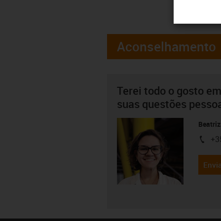
Aconselhamento
Terei todo o gosto em
suas questões pesso
Beatriz
+3
igus-i
Envia