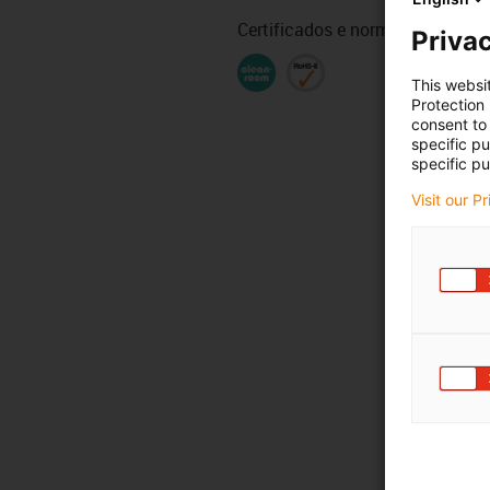
Certificados e normas
Privac
This websi
Protection
consent to 
specific p
specific pu
Visit our P