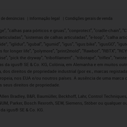
 de denúncias
Informação legal
Condições gerais de venda
e", "calhas para pórticos e gruas", "conprotect", "cradle-chain", "CTD
articuladas", "sistemas de calhas articuladas", "e-loop", "calha art
, iglide”, "iglidur", "igubal", "igumid", "igus", "igus:bike", "igusGO", "
s for longer life", "polymore", "print2mold", "Rawbot", "RBTX", "RCY
se", "pick the dryway", "tribofilament" , "tribotape", "triflex", "twi
idas da igus® SE & Co. KG, Colónia, em Alemanha e em muitos out
, dos direitos de propriedade industrial (por ex., marcas regis
ropeia, nos EUA e/ou noutros países. A ausência de uma marca c
s seus direitos de propriedade.
llen Bradley, B&R, Baumüller, Beckhoff, Lahr, Control Technique
i, NUM, Parker, Bosch Rexroth, SEW, Siemens, Stöber ou qualquer
 da igus® SE & Co. KG.