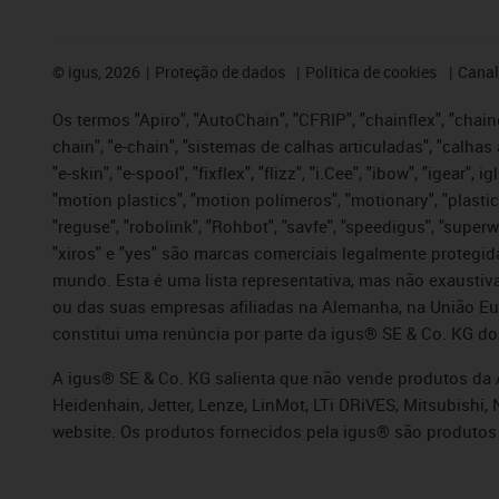
©
igus, 2026
Proteção de dados
Política de cookies
Canal
Os termos "Apiro", "AutoChain", "CFRIP", "chainflex", "chaing
chain", "e-chain", "sistemas de calhas articuladas", "calhas 
"e-skin", "e-spool", "fixflex", "flizz", "i.Cee", "ibow", "igear"
"motion plastics", "motion polímeros", "motionary", "plastic
"reguse", "robolink", "Rohbot", "savfe", "speedigus", "superwi
"xiros" e "yes" são marcas comerciais legalmente proteg
mundo. Esta é uma lista representativa, mas não exaustiva
ou das suas empresas afiliadas na Alemanha, na União Eu
constitui uma renúncia por parte da igus® SE & Co. KG do
A igus® SE & Co. KG salienta que não vende produtos da A
Heidenhain, Jetter, Lenze, LinMot, LTi DRiVES, Mitsubish
website. Os produtos fornecidos pela igus® são produtos