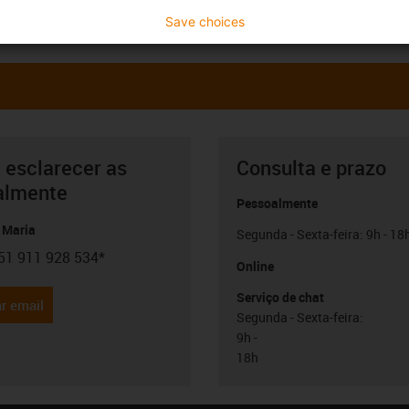
Save choices
 esclarecer as
Consulta e prazo
almente
Pessoalmente
 Maria
Segunda - Sexta-feira: 9h - 18
51 911 928 534*
con-phone
Online
Serviço de chat
r email
Segunda - Sexta-feira:
9h -
18h