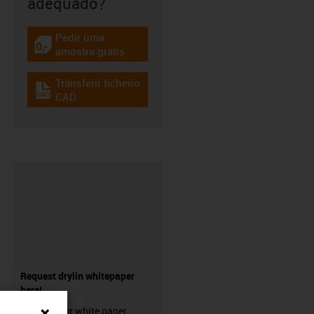
adequado?
Pedir uma
igus-icon-gratismuster
amostra grátis
Transferir ficheiro
igus-icon-cad-dateien
CAD
Request drylin whitepaper
here!
Request our white paper