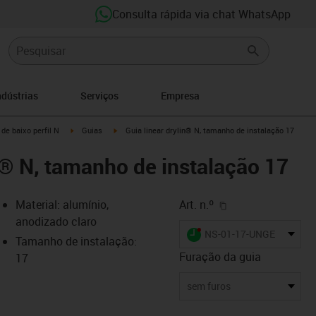
Consulta rápida via chat WhatsApp
ndústrias
Serviços
Empresa
n-arrow-right
igus-icon-arrow-right
igus-icon-arrow-right
de baixo perfil N
Guias
Guia linear drylin® N, tamanho de instalação 17
in® N, tamanho de instalação 17
igus-icon-copy-cl
Material: alumínio,
Art. n.º
anodizado claro
igus-icon-lieferzeit-dot
NS-01-17-UNGEBOHRT
Tamanho de instalação:
Furação da guia
17
-icon-lupe
-icon-lupe
sem furos