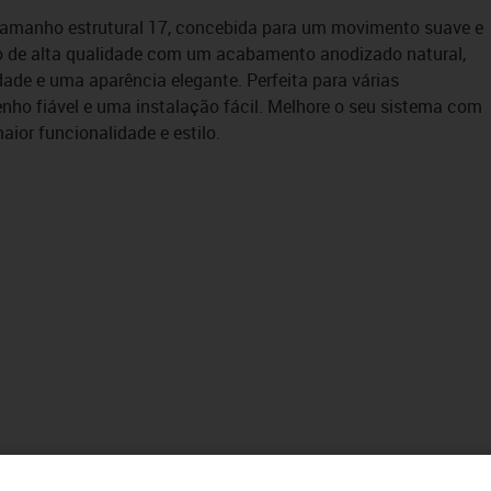
, tamanho estrutural 17, concebida para um movimento suave e
io de alta qualidade com um acabamento anodizado natural,
idade e uma aparência elegante. Perfeita para várias
nho fiável e uma instalação fácil. Melhore o seu sistema com
aior funcionalidade e estilo.