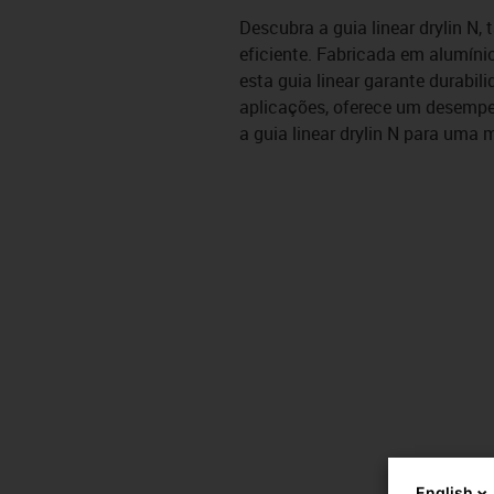
Descubra a guia linear drylin N
eficiente. Fabricada em alumín
esta guia linear garante durabil
aplicações, oferece um desempe
a guia linear drylin N para uma m
English