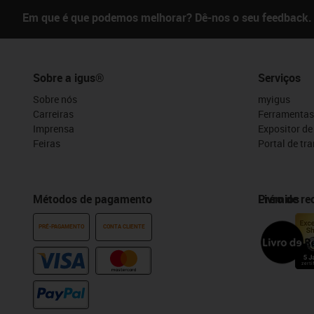
Em que é que podemos melhorar? Dê-nos o seu feedback.
Sobre a igus®
Serviços
Sobre nós
myigus
Carreiras
Ferramentas
Imprensa
Expositor d
Feiras
Portal de tr
Métodos de pagamento
Prémios
Livro de r
PRÉ-PAGAMENTO
CONTA CLIENTE