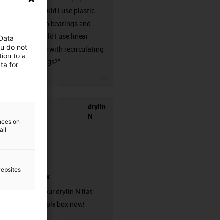
“When should I use plastic
linear plain bearings and
when should I use linear
 Data
ou do not
guideways with recirculating
ion to a
ball bearings?”
ta for
igus-icon-3arrow
drylin
N
ences on
all
websites
sample box
Request your drylin N flat
guide sample box now!
igus-icon-3arrow