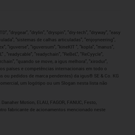
", "drygear", "drylin", "dryspin", "dry-tech", "dryway", "easy
iculada", "sistemas de calhas articuladas", "enjoyneering",
igutex", "iguverse", "iguversum", "kineKIT ", "kopla", "manus",
L" , "readycable", "readychain", "ReBeL", "ReCyycle",
sterchain", "quando se move, a igus melhora", "xirodur",
ros países e competências internacionais em todo o
tadas ou pedidos de marca pendentes) da igus® SE & Co. KG
omercial, um logótipo ou um Slogan nesta lista não
s, Danaher Motion, ELAU, FAGOR, FANUC, Festo,
 outro fabricante de acionamentos mencionado neste