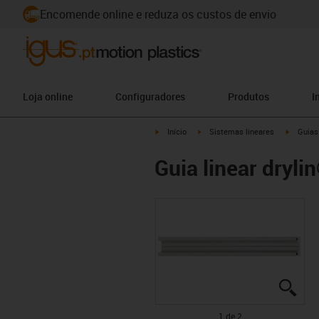
Encomende online e reduza os custos de envio
Loja online
Configuradores
Produtos
I
igus-icon-arrow-right
igus-icon-arrow-right
igus-ico
Início
Sistemas lineares
Guias 
Guia linear dryl
igus
igus
1 de 2