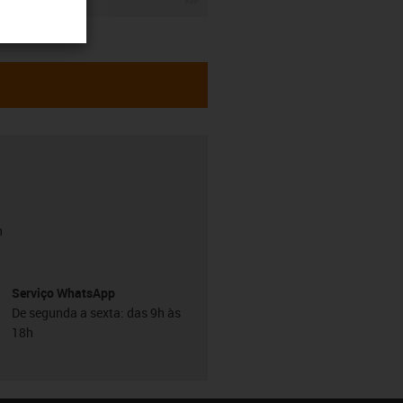
h
Serviço WhatsApp
De segunda a sexta: das 9h às
18h