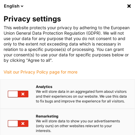
English
(0)
Privacy settings
igus-icon-arrow-right
igus-icon-arrow-right
igus-icon-arrow-right
Início
Caixas redutoras drygear
Sistemas de transmissão modular
This website protects your privacy by adhering to the European
igus-icon-arrow-right
Apiro
Caixa redutora de cremalheira e pinhão drygear® Apiro
Union General Data Protection Regulation (GDPR). We will not
use your data for any purpose that you do not consent to and
Caixa redutora de cremalheira
only to the extent not exceeding data which is necessary in
relation to a specific purpose(s) of processing. You can grant
e pinhão drygear® Apiro
your consent(s) to use your data for specific purposes below or
by clicking "Agree to all".
Visit our Privacy Policy page for more
Analytics
We will store data in an aggregated form about visitors
and their experiences on our website. We use this data
to fix bugs and improve the experience for all visitors.
igus-icon-lupe
igus-icon-lupe
Remarketing
1 de 2
We will store data to show you our advertisements
(only ours) on other websites relevant to your
interests.