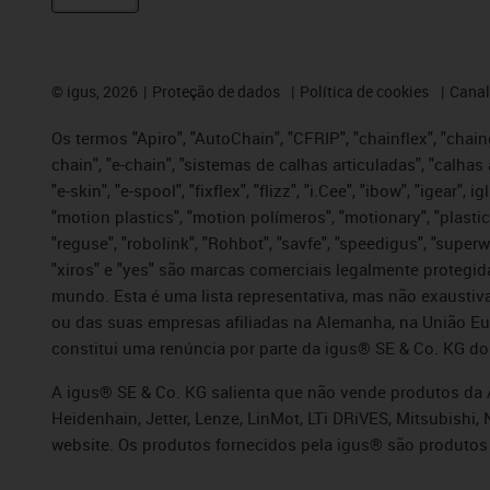
©
igus, 2026
Proteção de dados
Política de cookies
Canal
Os termos "Apiro", "AutoChain", "CFRIP", "chainflex", "chaing
chain", "e-chain", "sistemas de calhas articuladas", "calhas 
"e-skin", "e-spool", "fixflex", "flizz", "i.Cee", "ibow", "igear"
"motion plastics", "motion polímeros", "motionary", "plastic
"reguse", "robolink", "Rohbot", "savfe", "speedigus", "superwi
"xiros" e "yes" são marcas comerciais legalmente proteg
mundo. Esta é uma lista representativa, mas não exaustiva
ou das suas empresas afiliadas na Alemanha, na União Eu
constitui uma renúncia por parte da igus® SE & Co. KG do
A igus® SE & Co. KG salienta que não vende produtos da A
Heidenhain, Jetter, Lenze, LinMot, LTi DRiVES, Mitsubish
website. Os produtos fornecidos pela igus® são produtos