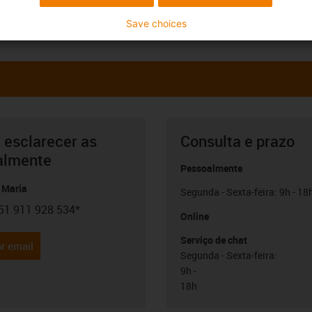
Save choices
 esclarecer as
Consulta e prazo
almente
Pessoalmente
 Maria
Segunda - Sexta-feira: 9h - 18
51 911 928 534*
con-phone
Online
Serviço de chat
r email
Segunda - Sexta-feira:
9h -
18h