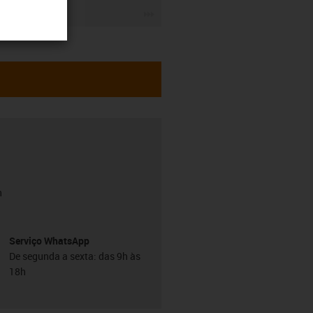
igus-icon-3arrow
h
Serviço WhatsApp
De segunda a sexta: das 9h às
18h