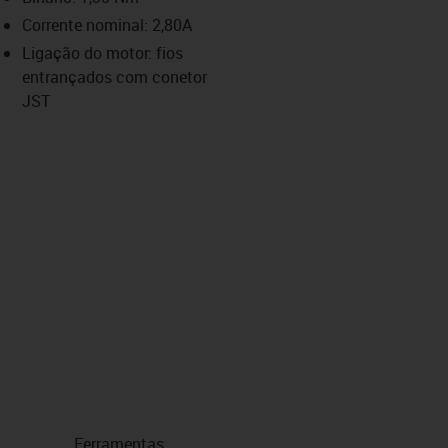
-icon-lupe
-icon-lupe
-icon-lupe
-icon-lupe
-icon-lupe
Corrente nominal: 2,80A
Ligação do motor: fios
entrançados com conetor
us-icon-arrow-right
JST
Ferramentas