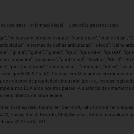
 de denúncias
Informação legal
Condições gerais de venda
e", "calhas para pórticos e gruas", "conprotect", "cradle-chain", "CTD
articuladas", "sistemas de calhas articuladas", "e-loop", "calha art
, iglide”, "iglidur", "igubal", "igumid", "igus", "igus:bike", "igusGO", "
s for longer life", "polymore", "print2mold", "Rawbot", "RBTX", "RCY
se", "pick the dryway", "tribofilament" , "tribotape", "triflex", "twi
idas da igus® SE & Co. KG, Colónia, em Alemanha e em muitos out
, dos direitos de propriedade industrial (por ex., marcas regis
ropeia, nos EUA e/ou noutros países. A ausência de uma marca c
s seus direitos de propriedade.
llen Bradley, B&R, Baumüller, Beckhoff, Lahr, Control Technique
i, NUM, Parker, Bosch Rexroth, SEW, Siemens, Stöber ou qualquer
 da igus® SE & Co. KG.