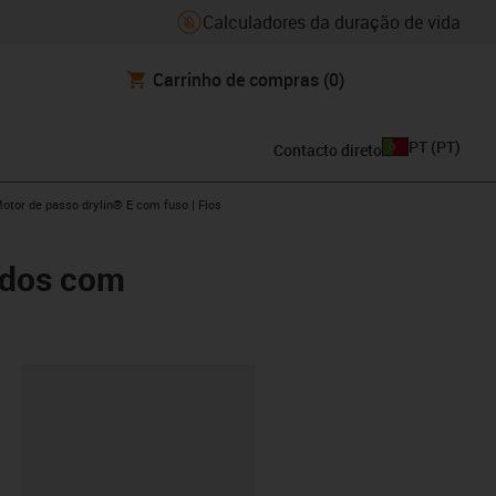
Calculadores da duração de vida
Carrinho de compras
(0)
PT
(
PT
)
Contacto direto
s-icon-arrow-right
otor de passo drylin® E com fuso | Fios
ados com
ipboard