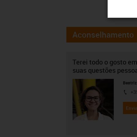
Aconselhamento
Terei todo o gosto em
suas questões pesso
Beatriz
+3
igus-i
Envia