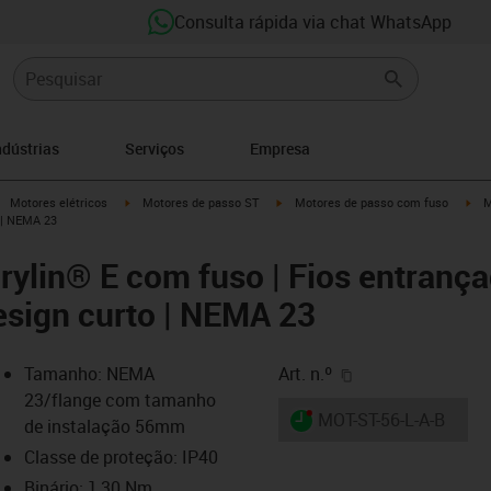
Consulta rápida via chat WhatsApp
ndústrias
Serviços
Empresa
igus-icon-arrow-right
igus-icon-arrow-right
igus-icon-arrow-right
igu
Motores elétricos
Motores de passo ST
Motores de passo com fuso
M
 | NEMA 23
rylin® E com fuso | Fios entranç
esign curto | NEMA 23
igus-icon-copy-cl
Tamanho: NEMA
Art. n.º
23/flange com tamanho
igus-icon-lieferzeit-dot
MOT-ST-56-L-A-B
de instalação 56mm
Classe de proteção: IP40
Binário: 1,30 Nm