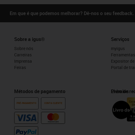
Em que é que podemos melhorar? Dê-nos o seu feedback.
Sobre a igus®
Serviços
Sobre nós
myigus
Carreiras
Ferramentas
Imprensa
Expositor d
Feiras
Portal de tr
Métodos de pagamento
Prémios
Livro de r
PRÉ-PAGAMENTO
CONTA CLIENTE