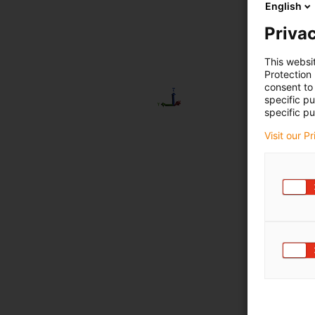
English
Privac
This websi
Protection
consent to 
specific p
specific pu
Visit our P