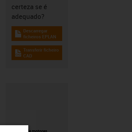
certeza se é
adequado?
Descarregar
igus-icon-download-plan
ficheiros EPLAN
Transferir ficheiro
igus-icon-cad-dateien
CAD
Pesquisa de motores