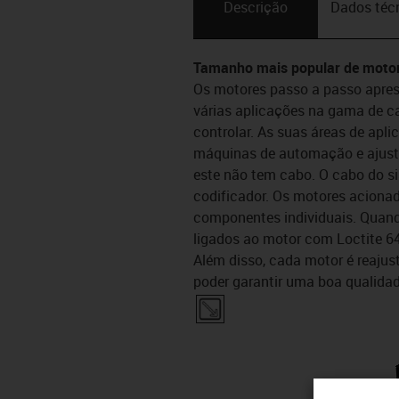
Descrição
Dados téc
Tamanho mais popular de motor
Os motores passo a passo apres
várias aplicações na gama de ca
controlar. As suas áreas de ap
máquinas de automação e ajust
este não tem cabo. O cabo do si
codificador. Os motores aciona
componentes individuais. Quand
ligados ao motor com Loctite 6
Além disso, cada motor é reaju
poder garantir uma boa qualidad