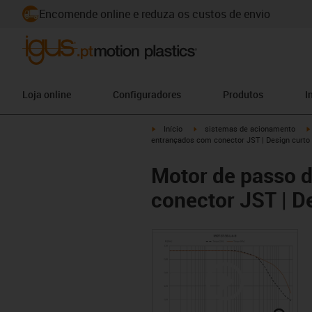
Encomende online e reduza os custos de envio
Loja online
Configuradores
Produtos
I
igus-icon-arrow-right
igus-icon-arrow-right
Início
sistemas de acionamento
entrançados com conector JST | Design curto
Motor de passo d
conector JST | D