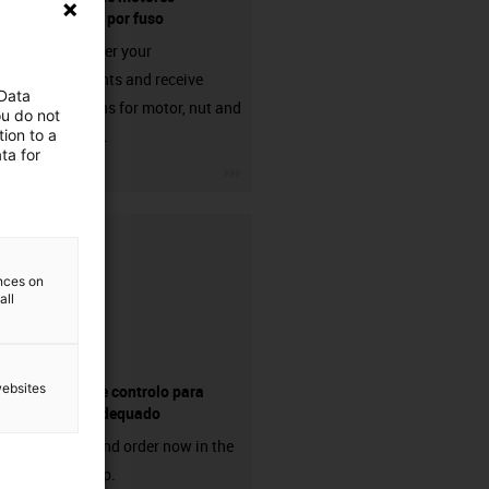
acionados por fuso
Simply enter your
requirements and receive
 Data
suggestions for motor, nut and
ou do not
ion to a
lead screw.
ta for
igus-icon-3arrow
ences on
all
websites
Sistema de controlo para
motores adequado
Discover and order now in the
online shop.