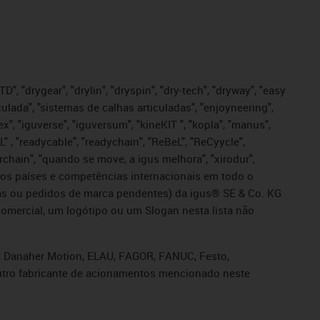
", "drygear", "drylin", "dryspin", "dry-tech", "dryway", "easy
iculada", "sistemas de calhas articuladas", "enjoyneering",
igutex", "iguverse", "iguversum", "kineKIT ", "kopla", "manus",
L" , "readycable", "readychain", "ReBeL", "ReCyycle",
sterchain", "quando se move, a igus melhora", "xirodur",
ros países e competências internacionais em todo o
tadas ou pedidos de marca pendentes) da igus® SE & Co. KG
omercial, um logótipo ou um Slogan nesta lista não
s, Danaher Motion, ELAU, FAGOR, FANUC, Festo,
 outro fabricante de acionamentos mencionado neste