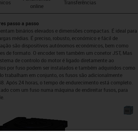
nicos
Transferências
online
es passo a passo
entam binários elevados e dimensões compactas. É ideal para
rgas médias. É preciso, robusto, económico e fácil de
licação são dispositivos autónomos económicos, bem como
es de formato. O encoder tem também um conetor JST, Mas
stema de controlo do motor é ligado diretamente ao
dos por fuso podem ser instalados e também adquiridos como
o trabalham em conjunto, os fusos são adicionalmente
48. Após 24 horas, o tempo de endurecimento está completo.
stado com um fuso numa máquina de endireitar fusos, para
e.