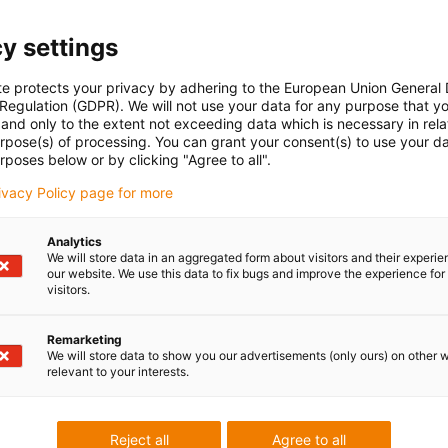
y settings
te protects your privacy by adhering to the European Union General
 Regulation (GDPR). We will not use your data for any purpose that y
and only to the extent not exceeding data which is necessary in relat
urpose(s) of processing. You can grant your consent(s) to use your da
rposes below or by clicking "Agree to all".
rivacy Policy page for more
Analytics
We will store data in an aggregated form about visitors and their experi
our website. We use this data to fix bugs and improve the experience for 
visitors.
Remarketing
We will store data to show you our advertisements (only ours) on other 
relevant to your interests.
Reject all
Agree to all