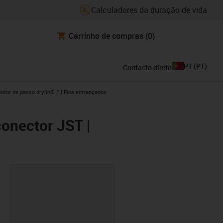
Calculadores da duração de vida
Carrinho de compras
(0)
PT
(
PT
)
Contacto direto
s-icon-arrow-right
otor de passo drylin® E | Fios entrançados
conector JST |
ipboard
5-L-A-AAAA