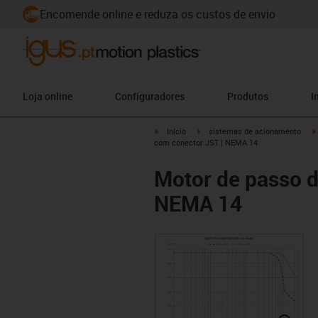
Encomende online e reduza os custos de envio
Loja online
Configuradores
Produtos
I
igus-icon-arrow-right
igus-icon-arrow-right
Início
sistemas de acionamento
com conector JST | NEMA 14
Motor de passo d
NEMA 14