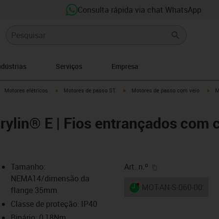
Consulta rápida via chat WhatsApp
ndústrias
Serviços
Empresa
igus-icon-arrow-right
igus-icon-arrow-right
igus-icon-arrow-right
igu
Motores elétricos
Motores de passo ST
Motores de passo com veio
M
rylin® E | Fios entrançados com 
igus-icon-copy-cl
Tamanho:
Art. n.º
NEMA14/dimensão da
igus-icon-lieferzeit-dot
MOT-AN-S-060-002-03
flange 35mm
Classe de proteção: IP40
Binário: 0,18Nm