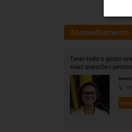
Aconselhamento
Terei todo o gosto em
suas questões pesso
Beatriz
+3
igus-i
Envia