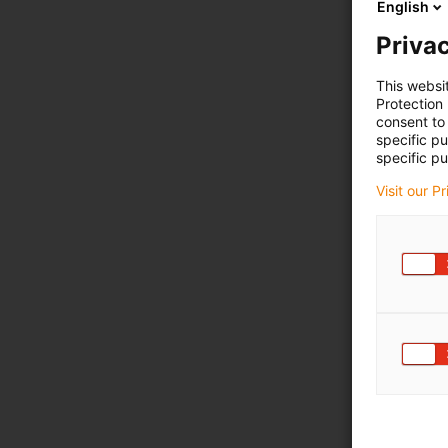
English
Privac
This websi
Protection
consent to 
specific p
specific pu
Visit our P