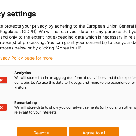
y settings
te protects your privacy by adhering to the European Union General
 Regulation (GDPR). We will not use your data for any purpose that y
and only to the extent not exceeding data which is necessary in relat
urpose(s) of processing. You can grant your consent(s) to use your da
rposes below or by clicking "Agree to all".
rivacy Policy page for more
Analytics
We will store data in an aggregated form about visitors and their experi
our website. We use this data to fix bugs and improve the experience for 
visitors.
Remarketing
We will store data to show you our advertisements (only ours) on other 
relevant to your interests.
Reject all
Agree to all