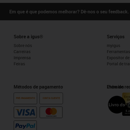
Em que é que podemos melhorar? Dê-nos o seu feedback.
Sobre a igus®
Serviços
Sobre nós
myigus
Carreiras
Ferramentas
Imprensa
Expositor d
Feiras
Portal de tr
Métodos de pagamento
Prémios
Livro de r
PRÉ-PAGAMENTO
CONTA CLIENTE