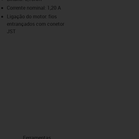
-icon-lupe
-icon-lupe
-icon-lupe
-icon-lupe
Corrente nominal: 1,20 A
Ligação do motor: fios
entrançados com conetor
us-icon-arrow-right
JST
Ferramentas