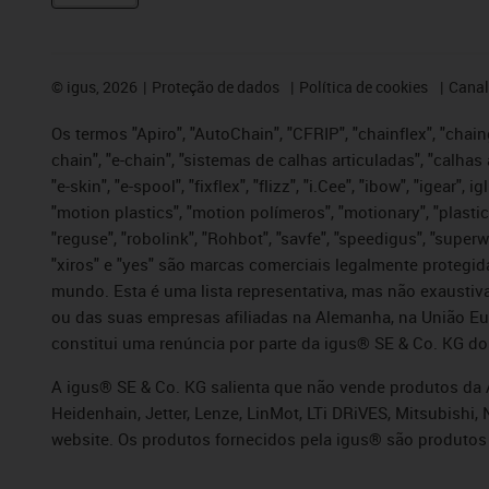
©
igus, 2026
Proteção de dados
Política de cookies
Canal
Os termos "Apiro", "AutoChain", "CFRIP", "chainflex", "chaing
chain", "e-chain", "sistemas de calhas articuladas", "calhas 
"e-skin", "e-spool", "fixflex", "flizz", "i.Cee", "ibow", "igear"
"motion plastics", "motion polímeros", "motionary", "plastic
"reguse", "robolink", "Rohbot", "savfe", "speedigus", "superwi
"xiros" e "yes" são marcas comerciais legalmente proteg
mundo. Esta é uma lista representativa, mas não exaustiva
ou das suas empresas afiliadas na Alemanha, na União Eu
constitui uma renúncia por parte da igus® SE & Co. KG do
A igus® SE & Co. KG salienta que não vende produtos da A
Heidenhain, Jetter, Lenze, LinMot, LTi DRiVES, Mitsubish
website. Os produtos fornecidos pela igus® são produtos