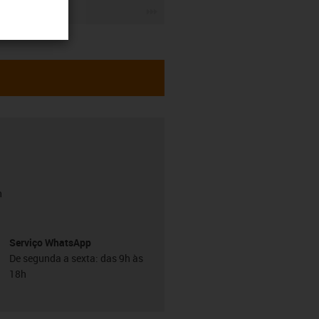
igus-icon-3arrow
h
Serviço WhatsApp
De segunda a sexta: das 9h às
18h