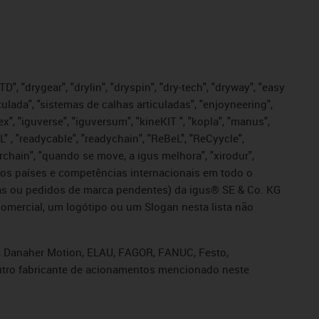
", "drygear", "drylin", "dryspin", "dry-tech", "dryway", "easy
iculada", "sistemas de calhas articuladas", "enjoyneering",
igutex", "iguverse", "iguversum", "kineKIT ", "kopla", "manus",
L" , "readycable", "readychain", "ReBeL", "ReCyycle",
sterchain", "quando se move, a igus melhora", "xirodur",
ros países e competências internacionais em todo o
tadas ou pedidos de marca pendentes) da igus® SE & Co. KG
omercial, um logótipo ou um Slogan nesta lista não
s, Danaher Motion, ELAU, FAGOR, FANUC, Festo,
 outro fabricante de acionamentos mencionado neste