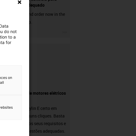
motores adequado
Discover and order now in the
online shop.
 Data
igus-icon-3arrow
ou do not
ion to a
ta for
ences on
all
Pesquisa de motores elétricos
drylin® E
websites
O motor drylin E certo em
apenas alguns cliques. Basta
introduzir os seus requisitos e
receba sugestões adequadas.