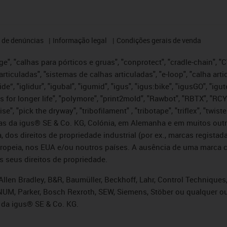
 de denúncias
Informação legal
Condições gerais de venda
e", "calhas para pórticos e gruas", "conprotect", "cradle-chain", "CTD
articuladas", "sistemas de calhas articuladas", "e-loop", "calha art
, iglide”, "iglidur", "igubal", "igumid", "igus", "igus:bike", "igusGO", "
s for longer life", "polymore", "print2mold", "Rawbot", "RBTX", "RCY
se", "pick the dryway", "tribofilament" , "tribotape", "triflex", "twi
idas da igus® SE & Co. KG, Colónia, em Alemanha e em muitos out
, dos direitos de propriedade industrial (por ex., marcas regis
ropeia, nos EUA e/ou noutros países. A ausência de uma marca c
s seus direitos de propriedade.
llen Bradley, B&R, Baumüller, Beckhoff, Lahr, Control Technique
i, NUM, Parker, Bosch Rexroth, SEW, Siemens, Stöber ou qualquer
 da igus® SE & Co. KG.