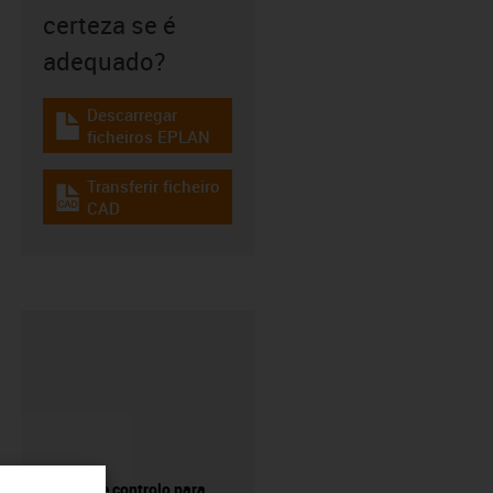
certeza se é
adequado?
Descarregar
igus-icon-download-plan
ficheiros EPLAN
Transferir ficheiro
igus-icon-cad-dateien
CAD
Sistema de controlo para