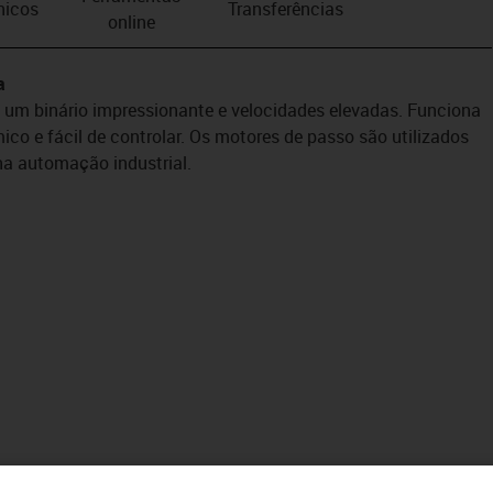
nicos
Transferências
online
a
um binário impressionante e velocidades elevadas. Funciona
ico e fácil de controlar. Os motores de passo são utilizados
na automação industrial.