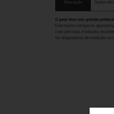
Descrição
Dados téc
O peso leve com grande potênci
Este motor compacto apresenta 
com precisão, é robusto, económ
em dispositivos de medição ou 