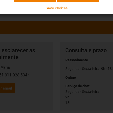
Save choices
 esclarecer as
Consulta e prazo
almente
Pessoalmente
 Maria
Segunda - Sexta-feira: 9h - 18
51 911 928 534*
con-phone
Online
Serviço de chat
r email
Segunda - Sexta-feira:
9h -
18h