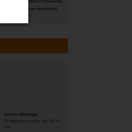
many hundreds of thousands
of applications worldwide.
igus-icon-3arrow
h
Serviço WhatsApp
De segunda a sexta: das 9h às
18h