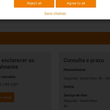
Reject all
Agree to all
Save choices
 esclarecer as
Consulta e prazo
almente
Pessoalmente
o Carvalho
Segunda - Sexta-feira: 9h - 18
6 199 105*
con-phone
Online
Serviço de chat
r email
Segunda - Sexta-feira:
9h -