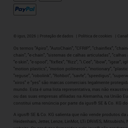
©
igus, 2026
Proteção de dados
Política de cookies
Canal
Os termos "Apiro", "AutoChain", "CFRIP", "chainflex", "chaing
chain", "e-chain", "sistemas de calhas articuladas", "calhas 
"e-skin", "e-spool", "fixflex", "flizz", "i.Cee", "ibow", "igear"
"motion plastics", "motion polímeros", "motionary", "plastic
"reguse", "robolink", "Rohbot", "savfe", "speedigus", "superwi
"xiros" e "yes" são marcas comerciais legalmente proteg
mundo. Esta é uma lista representativa, mas não exaustiva
ou das suas empresas afiliadas na Alemanha, na União Eu
constitui uma renúncia por parte da igus® SE & Co. KG do
A igus® SE & Co. KG salienta que não vende produtos da A
Heidenhain, Jetter, Lenze, LinMot, LTi DRiVES, Mitsubish