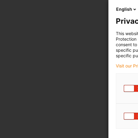
English
Privac
This websi
Protection
consent to 
specific p
specific pu
Visit our P