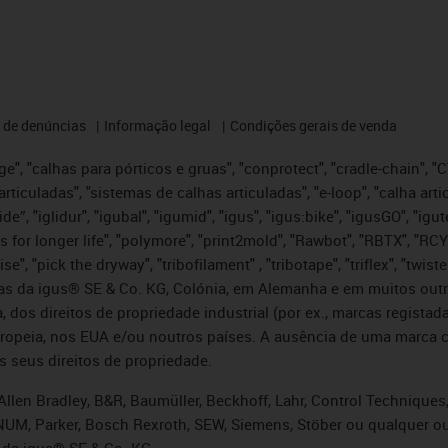
 de denúncias
Informação legal
Condições gerais de venda
e", "calhas para pórticos e gruas", "conprotect", "cradle-chain", "CTD
articuladas", "sistemas de calhas articuladas", "e-loop", "calha art
, iglide”, "iglidur", "igubal", "igumid", "igus", "igus:bike", "igusGO", "
s for longer life", "polymore", "print2mold", "Rawbot", "RBTX", "RCY
se", "pick the dryway", "tribofilament" , "tribotape", "triflex", "twi
idas da igus® SE & Co. KG, Colónia, em Alemanha e em muitos out
, dos direitos de propriedade industrial (por ex., marcas regis
ropeia, nos EUA e/ou noutros países. A ausência de uma marca c
s seus direitos de propriedade.
llen Bradley, B&R, Baumüller, Beckhoff, Lahr, Control Technique
i, NUM, Parker, Bosch Rexroth, SEW, Siemens, Stöber ou qualquer