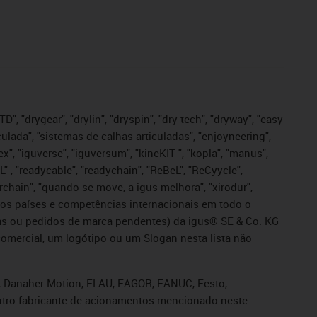
", "drygear", "drylin", "dryspin", "dry-tech", "dryway", "easy
iculada", "sistemas de calhas articuladas", "enjoyneering",
igutex", "iguverse", "iguversum", "kineKIT ", "kopla", "manus",
L" , "readycable", "readychain", "ReBeL", "ReCyycle",
sterchain", "quando se move, a igus melhora", "xirodur",
ros países e competências internacionais em todo o
tadas ou pedidos de marca pendentes) da igus® SE & Co. KG
omercial, um logótipo ou um Slogan nesta lista não
s, Danaher Motion, ELAU, FAGOR, FANUC, Festo,
 outro fabricante de acionamentos mencionado neste