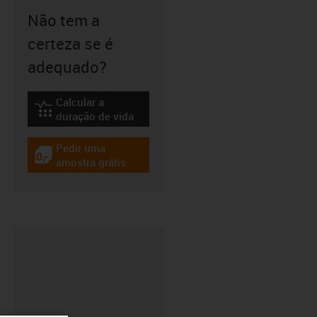
Não tem a
certeza se é
adequado?
Calcular a
igus-icon-lebensdauerrechner
duração de vida
Pedir uma
igus-icon-gratismuster
amostra grátis