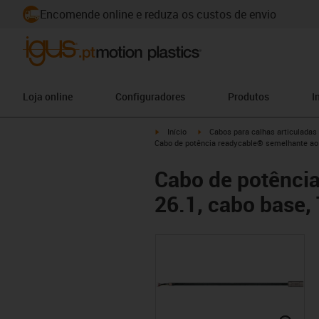
Encomende online e reduza os custos de envio
Loja online
Configuradores
Produtos
I
igus-icon-arrow-right
igus-icon-arrow-right
Início
Cabos para calhas articuladas
Cabo de potência readycable® semelhante ao J
Cabo de potência
26.1, cabo base, 