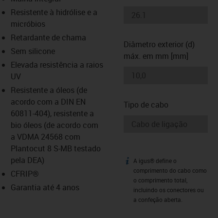
-icon-lupe
-icon-lupe
Resistente à hidrólise e a
micróbios
Retardante de chama
Diâmetro exterior (d)
Sem silicone
máx. em mm [mm]
Elevada resistência a raios
UV
Resistente a óleos (de
acordo com a DIN EN
Tipo de cabo
60811-404), resistente a
bio óleos (de acordo com
a VDMA 24568 com
Plantocut 8 S-MB testado
pela DEA)
A igus® define o
igus-icon-info
comprimento do cabo como
CFRIP®
o comprimento total,
Garantia até 4 anos
incluindo os conectores ou
a confeção aberta.