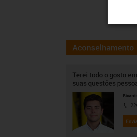
Aconselhamento
Terei todo o gosto em
suas questões pesso
Ricard
22
igus-i
Envia