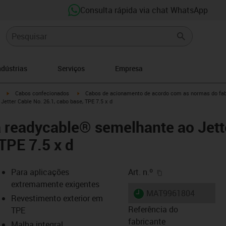
Consulta rápida via chat WhatsApp
ndústrias
Serviços
Empresa
igus-icon-arrow-right
igus-icon-arrow-right
Cabos confecionados
Cabos de acionamento de acordo com as normas do fab
etter Cable No. 26.1, cabo base, TPE 7.5 x d
 readycable® semelhante ao Jett
TPE 7.5 x d
igus-icon-copy-cl
Para aplicações
Art. n.º
extremamente exigentes
igus-icon-lieferzeit
MAT9961804
Revestimento exterior em
Referência do
TPE
fabricante
Malha integral