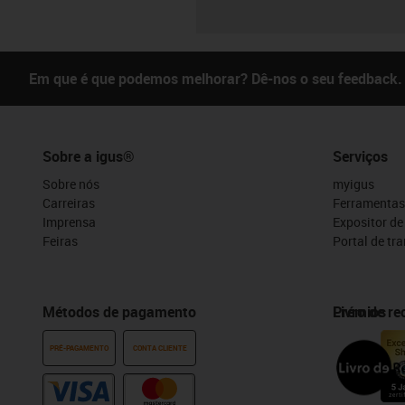
Em que é que podemos melhorar? Dê-nos o seu feedback.
Sobre a igus®
Serviços
Sobre nós
myigus
Carreiras
Ferramentas
Imprensa
Expositor d
Feiras
Portal de tr
Métodos de pagamento
Prémios
Livro de r
PRÉ-PAGAMENTO
CONTA CLIENTE