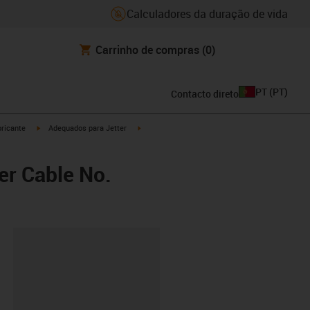
Calculadores da duração de vida
Carrinho de compras
(0)
PT
(
PT
)
Contacto direto
igus-icon-arrow-right
igus-icon-arrow-right
ricante
Adequados para Jetter
er Cable No.
ipboard