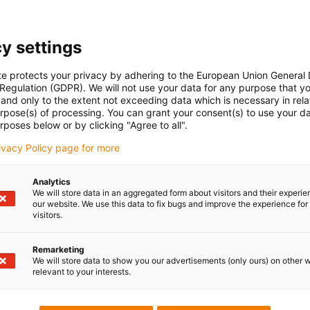
y settings
te protects your privacy by adhering to the European Union General
 Regulation (GDPR). We will not use your data for any purpose that y
and only to the extent not exceeding data which is necessary in relat
urpose(s) of processing. You can grant your consent(s) to use your da
rposes below or by clicking "Agree to all".
rivacy Policy page for more
Analytics
We will store data in an aggregated form about visitors and their experi
our website. We use this data to fix bugs and improve the experience for 
visitors.
Remarketing
We will store data to show you our advertisements (only ours) on other 
relevant to your interests.