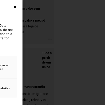
Comprar um cabo sem
conetor?
Procura um cabo a metro?
 Data
Visite a nossa loja de
ou do not
chainflex®!
ion to a
ta for
igus-icon-3arrow
Tudo a
partir
de um
ences on
único
all
fornecedor - com garantia
websites
Energy chains from igus are
already working reliably in