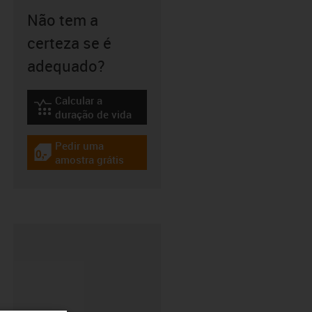
Não tem a
certeza se é
adequado?
Calcular a
igus-icon-lebensdauerrechner
duração de vida
Pedir uma
igus-icon-gratismuster
amostra grátis