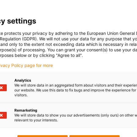
y settings
te protects your privacy by adhering to the European Union General
 Regulation (GDPR). We will not use your data for any purpose that y
and only to the extent not exceeding data which is necessary in relat
urpose(s) of processing. You can grant your consent(s) to use your da
rposes below or by clicking "Agree to all".
rivacy Policy page for more
Analytics
We will store data in an aggregated form about visitors and their experi
our website. We use this data to fix bugs and improve the experience for 
visitors.
Remarketing
We will store data to show you our advertisements (only ours) on other 
relevant to your interests.