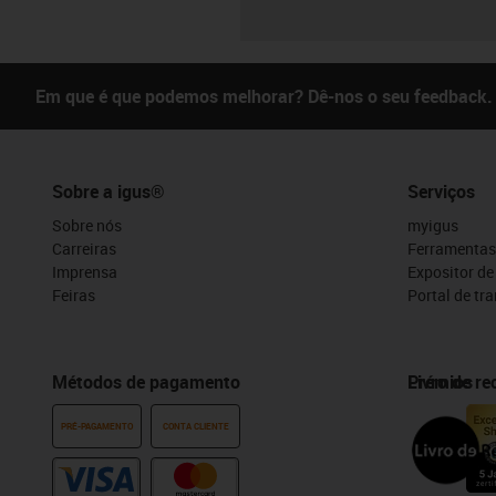
Em que é que podemos melhorar? Dê-nos o seu feedback.
Sobre a igus®
Serviços
Sobre nós
myigus
Carreiras
Ferramentas
Imprensa
Expositor d
Feiras
Portal de tr
Métodos de pagamento
Prémios
Livro de r
PRÉ-PAGAMENTO
CONTA CLIENTE