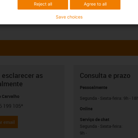
Reject all
Agree to all
Save choices
 esclarecer as
Consulta e prazo
almente
Pessoalmente
o Carvalho
Segunda - Sexta-feira: 9h - 18
6 199 105*
con-phone
Online
Serviço de chat
r email
Segunda - Sexta-feira:
9h -