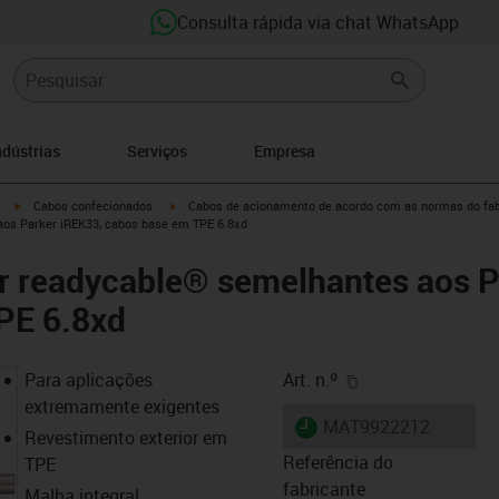
Consulta rápida via chat WhatsApp
ndústrias
Serviços
Empresa
igus-icon-arrow-right
igus-icon-arrow-right
Cabos confecionados
Cabos de acionamento de acordo com as normas do fab
aos Parker iREK33, cabos base em TPE 6.8xd
r readycable® semelhantes aos P
PE 6.8xd
igus-icon-copy-cl
Para aplicações
Art. n.º
extremamente exigentes
igus-icon-lieferzeit
MAT9922212
Revestimento exterior em
Referência do
TPE
fabricante
Malha integral