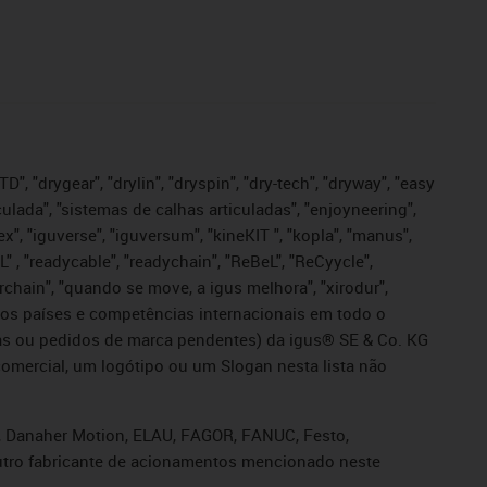
", "drygear", "drylin", "dryspin", "dry-tech", "dryway", "easy
iculada", "sistemas de calhas articuladas", "enjoyneering",
igutex", "iguverse", "iguversum", "kineKIT ", "kopla", "manus",
L" , "readycable", "readychain", "ReBeL", "ReCyycle",
sterchain", "quando se move, a igus melhora", "xirodur",
ros países e competências internacionais em todo o
tadas ou pedidos de marca pendentes) da igus® SE & Co. KG
omercial, um logótipo ou um Slogan nesta lista não
s, Danaher Motion, ELAU, FAGOR, FANUC, Festo,
 outro fabricante de acionamentos mencionado neste