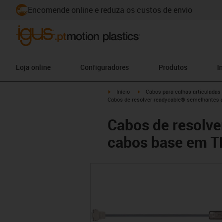
Encomende online e reduza os custos de envio
Loja online
Configuradores
Produtos
I
igus-icon-arrow-right
igus-icon-arrow-right
Início
Cabos para calhas articuladas
Cabos de resolver readycable® semelhantes 
Cabos de resolve
cabos base em T