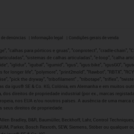
 de denúncias
Informação legal
Condições gerais de venda
e", "calhas para pórticos e gruas", "conprotect", "cradle-chain", "CTD
articuladas", "sistemas de calhas articuladas", "e-loop", "calha art
, iglide”, "iglidur", "igubal", "igumid", "igus", "igus:bike", "igusGO", "
s for longer life", "polymore", "print2mold", "Rawbot", "RBTX", "RCY
se", "pick the dryway", "tribofilament" , "tribotape", "triflex", "twi
idas da igus® SE & Co. KG, Colónia, em Alemanha e em muitos out
, dos direitos de propriedade industrial (por ex., marcas regis
ropeia, nos EUA e/ou noutros países. A ausência de uma marca c
s seus direitos de propriedade.
llen Bradley, B&R, Baumüller, Beckhoff, Lahr, Control Technique
i, NUM, Parker, Bosch Rexroth, SEW, Siemens, Stöber ou qualquer