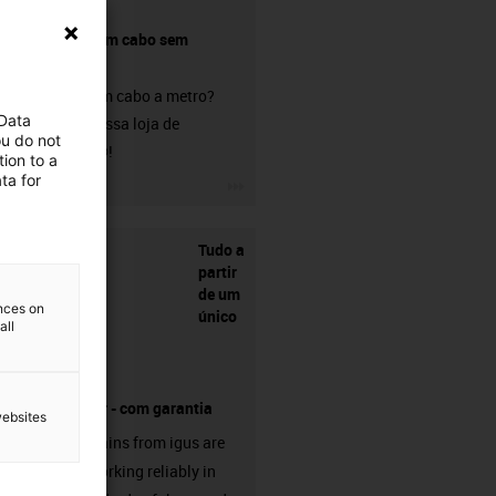
Comprar um cabo sem
conetor?
Procura um cabo a metro?
 Data
Visite a nossa loja de
ou do not
chainflex®!
ion to a
ta for
igus-icon-3arrow
Tudo a
partir
de um
ences on
único
all
fornecedor - com garantia
websites
Energy chains from igus are
already working reliably in