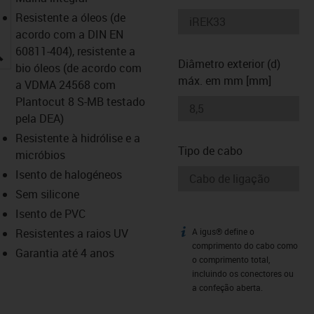
Resistente a óleos (de
acordo com a DIN EN
igus-icon-lupe
60811-404), resistente a
Diâmetro exterior (d)
bio óleos (de acordo com
máx. em mm [mm]
a VDMA 24568 com
Plantocut 8 S-MB testado
pela DEA)
Resistente à hidrólise e a
Tipo de cabo
micróbios
Isento de halogéneos
Sem silicone
Isento de PVC
Resistentes a raios UV
A igus® define o
igus-icon-info
comprimento do cabo como
Garantia até 4 anos
o comprimento total,
incluindo os conectores ou
a confeção aberta.