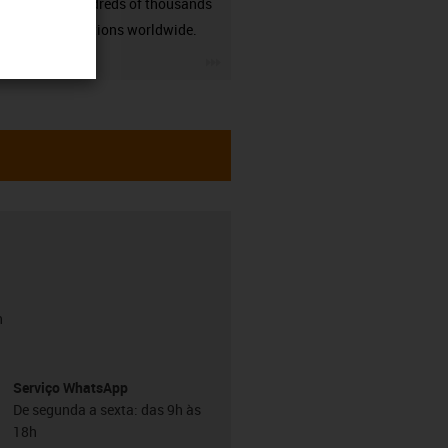
many hundreds of thousands
of applications worldwide.
igus-icon-3arrow
h
Serviço WhatsApp
De segunda a sexta: das 9h às
18h