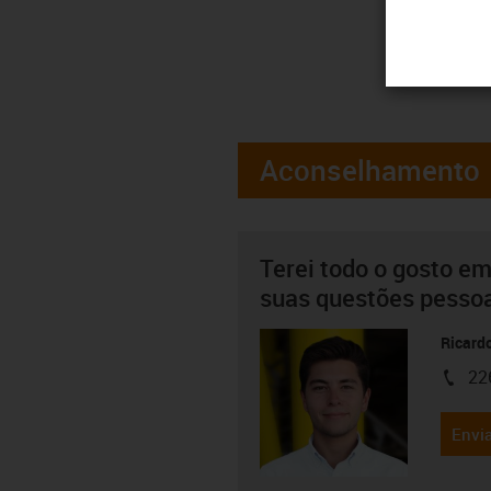
Aconselhamento
Terei todo o gosto em
suas questões pesso
Ricard
22
igus-i
Envia