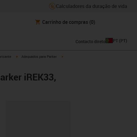
Calculadores da duração de vida
Carrinho de compras
(0)
PT
(
PT
)
Contacto direto
igus-icon-arrow-right
igus-icon-arrow-right
ricante
Adequados para Parker
arker iREK33,
ipboard