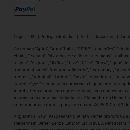
©
igus, 2026
Proteção de dados
Política de cookies
Canal
Os termos "Apiro", "AutoChain", "CFRIP", "chainflex", "chaing
chain", "e-chain", "sistemas de calhas articuladas", "calhas 
"e-skin", "e-spool", "fixflex", "flizz", "i.Cee", "ibow", "igear"
"motion plastics", "motion polímeros", "motionary", "plastic
"reguse", "robolink", "Rohbot", "savfe", "speedigus", "superwi
"xiros" e "yes" são marcas comerciais legalmente proteg
mundo. Esta é uma lista representativa, mas não exaustiva
ou das suas empresas afiliadas na Alemanha, na União Eu
constitui uma renúncia por parte da igus® SE & Co. KG do
A igus® SE & Co. KG salienta que não vende produtos da A
Heidenhain, Jetter, Lenze, LinMot, LTi DRiVES, Mitsubish