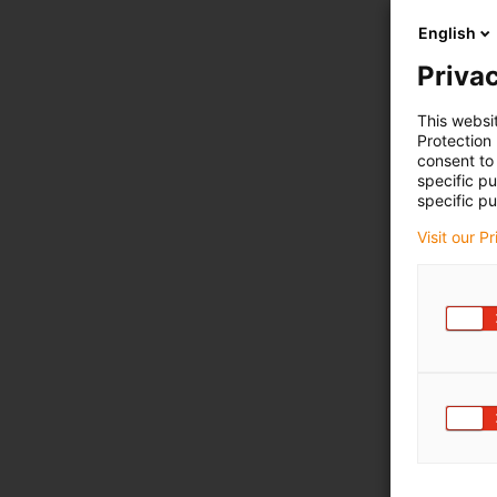
English
Privac
This websi
Protection
consent to 
specific p
specific pu
Visit our P