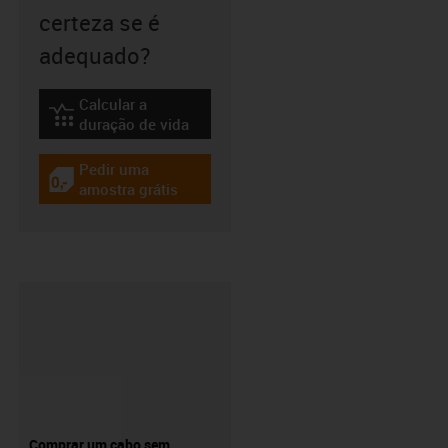
certeza se é
adequado?
Calcular a
igus-icon-lebensdauerrechner
duração de vida
Pedir uma
igus-icon-gratismuster
amostra grátis
Comprar um cabo sem