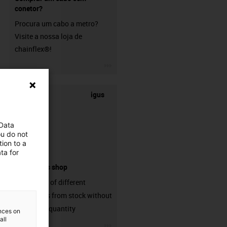
conetor?
Procura um cabo a metro?
Visite a nossa loja de
chainflex®!
igus-icon-3arrow
igus
 Data
ou do not
ion to a
ta for
connectors shop
big variaty of different
connectors from stock without
min. order quantity
ences on
all
igus-icon-3arrow