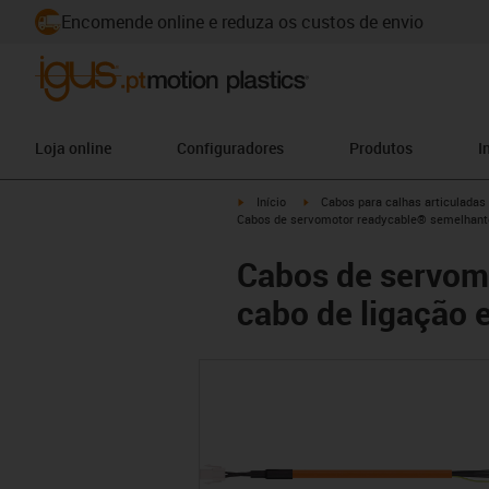
Encomende online e reduza os custos de envio
Loja online
Configuradores
Produtos
I
igus-icon-arrow-right
igus-icon-arrow-right
Início
Cabos para calhas articuladas
Cabos de servomotor readycable® semelhant
Cabos de servom
cabo de ligação