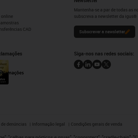
Newsletter
Mantenha-se a par de todas as n
 online
subscreva a newsletter da igus® 
e amostras
ansferências CAD
Subscrever a newsletter
eclamações
Siga-nos nas redes sociais:
 de denúncias
Informação legal
Condições gerais de venda
e", "calhas para pórticos e gruas", "conprotect", "cradle-chain", "CTD