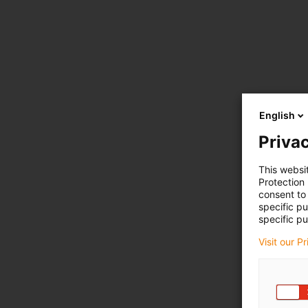
English
Privac
This websi
Protection
consent to 
specific p
specific pu
Visit our P