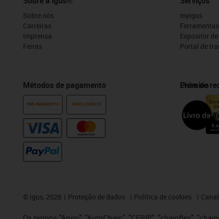
Sobre a igus®
Serviços
Sobre nós
myigus
Carreiras
Ferramentas
Imprensa
Expositor d
Feiras
Portal de tr
Métodos de pagamento
Prémios
Livro de r
PRÉ-PAGAMENTO
CONTA CLIENTE
©
igus, 2026
Proteção de dados
Política de cookies
Canal
Os termos "Apiro", "AutoChain", "CFRIP", "chainflex", "chaing