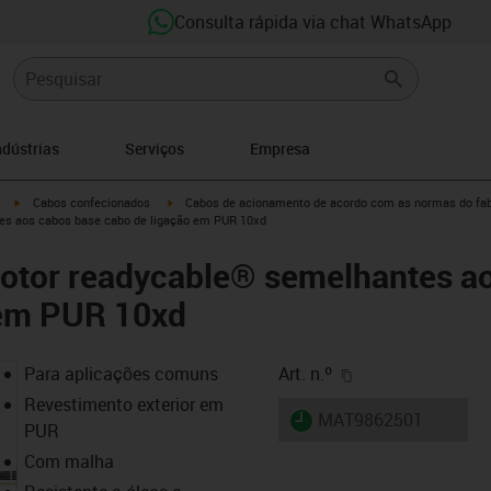
Consulta rápida via chat WhatsApp
ndústrias
Serviços
Empresa
igus-icon-arrow-right
igus-icon-arrow-right
Cabos confecionados
Cabos de acionamento de acordo com as normas do fab
es aos cabos base cabo de ligação em PUR 10xd
otor readycable® semelhantes a
 em PUR 10xd
igus-icon-copy-cl
Para aplicações comuns
Art. n.º
Revestimento exterior em
igus-icon-lieferzeit
MAT9862501
PUR
Com malha