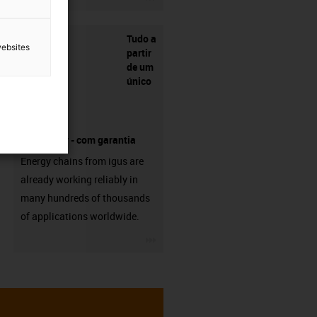
Tudo a
websites
partir
de um
único
fornecedor - com garantia
Energy chains from igus are
already working reliably in
many hundreds of thousands
of applications worldwide.
igus-icon-3arrow