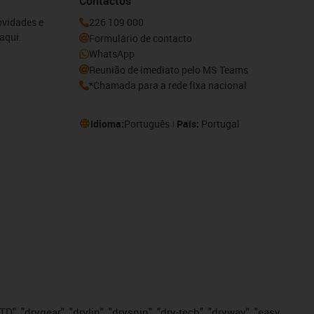
Contactos
ovidades e
226 109 000
aqui.
Formulário de contacto
WhatsApp
Reunião de imediato pelo MS Teams
*Chamada para a rede fixa nacional
Idioma:
Português
País:
Portugal
", "drygear", "drylin", "dryspin", "dry-tech", "dryway", "easy