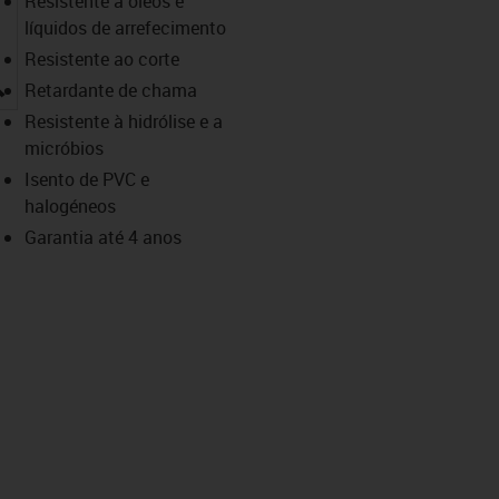
Resistente a óleos e
líquidos de arrefecimento
Resistente ao corte
igus-icon-lupe
Retardante de chama
Resistente à hidrólise e a
micróbios
Isento de PVC e
halogéneos
Garantia até 4 anos