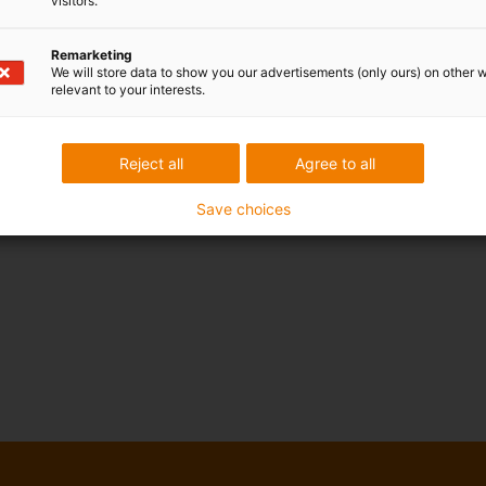
visitors.
Remarketing
We will store data to show you our advertisements (only ours) on other 
relevant to your interests.
Reject all
Agree to all
Save choices