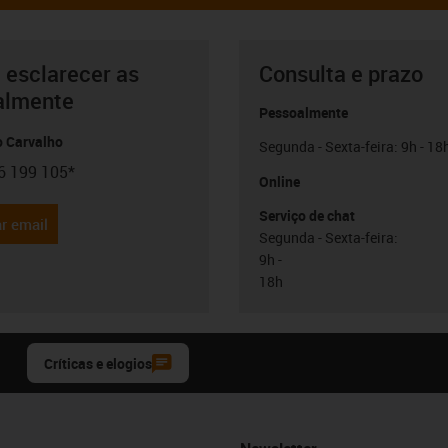
 esclarecer as
Consulta e prazo
almente
Pessoalmente
o Carvalho
Segunda - Sexta-feira: 9h - 18
6 199 105*
con-phone
Online
Serviço de chat
r email
Segunda - Sexta-feira:
9h -
18h
Críticas e elogios