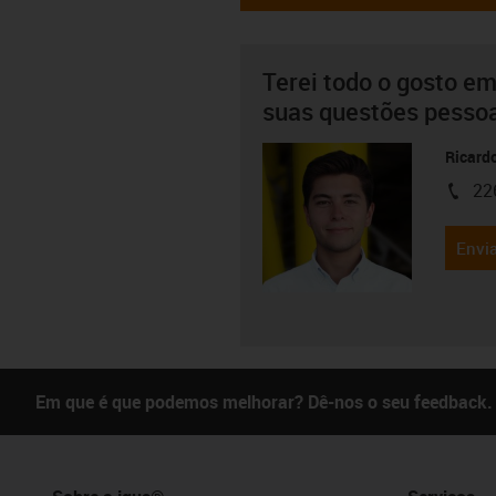
Terei todo o gosto em
suas questões pesso
Ricard
22
igus-i
Envia
Em que é que podemos melhorar? Dê-nos o seu feedback.