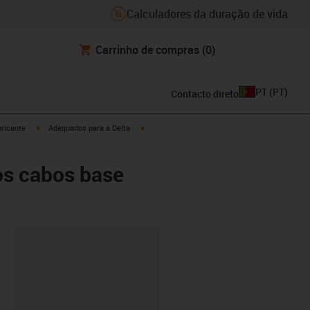
Calculadores da duração de vida
Carrinho de compras
(0)
PT
(
PT
)
Contacto direto
igus-icon-arrow-right
igus-icon-arrow-right
ricante
Adequados para a Delta
os cabos base
ipboard