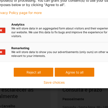
urpose(s) of processing. You can grant your consent(s) to use your da
rposes below or by clicking "Agree to all".
rivacy Policy page for more
Analytics
We will store data in an aggregated form about visitors and their experi
our website. We use this data to fix bugs and improve the experience for 
visitors.
Remarketing
We will store data to show you our advertisements (only ours) on other 
relevant to your interests.
Reject all
Agree to all
Save choices
 esclarecer as
Consulta e prazo
almente
Pessoalmente
o Carvalho
Segunda - Sexta-feira: 9h - 18