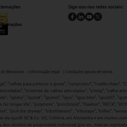
eclamações
Siga-nos nas redes sociais:
 de denúncias
Informação legal
Condições gerais de venda
e", "calhas para pórticos e gruas", "conprotect", "cradle-chain", "CTD
articuladas", "sistemas de calhas articuladas", "e-loop", "calha art
, iglide”, "iglidur", "igubal", "igumid", "igus", "igus:bike", "igusGO", "
s for longer life", "polymore", "print2mold", "Rawbot", "RBTX", "RCY
se", "pick the dryway", "tribofilament" , "tribotape", "triflex", "twi
idas da igus® SE & Co. KG, Colónia, em Alemanha e em muitos out
, dos direitos de propriedade industrial (por ex., marcas regis