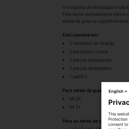
O conjunto de instalação é um k
Este inclui normalmente vários
exata da guia na superfície desl
Este consiste em:
2 terminais de fixação
2 parafusos à face
2 porcas hexagonais
2 porcas deslizantes
1 perfil C
Para séries de guias:
English
94.30
Privac
94.31
This websi
Protection
Para as séries de calhas articul
consent to 