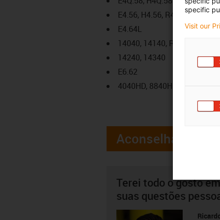
E4Q.58, H4Q.58
specific p
specific pu
E4.56, H4.56, R4.56
Visit our P
E4.64L
14040, 14140, R18840
14240, 14340
E6.62
4040HD, 8840HD
Aconselhamento
Terei todo o gosto em
suas questões pesso
Ricard