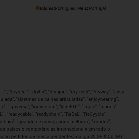
Idioma:
Português
País:
Portugal
", "drygear", "drylin", "dryspin", "dry-tech", "dryway", "easy
iculada", "sistemas de calhas articuladas", "enjoyneering",
igutex", "iguverse", "iguversum", "kineKIT ", "kopla", "manus",
L" , "readycable", "readychain", "ReBeL", "ReCyycle",
sterchain", "quando se move, a igus melhora", "xirodur",
ros países e competências internacionais em todo o
tadas ou pedidos de marca pendentes) da igus® SE & Co. KG