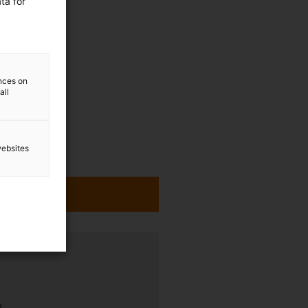
ta for
ences on
all
websites
h