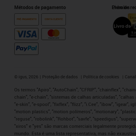
Métodos de pagamento
Prémios
Livro de r
PRÉ-PAGAMENTO
CONTA CLIENTE
©
igus, 2026
Proteção de dados
Política de cookies
Canal
Os termos "Apiro", "AutoChain", "CFRIP", "chainflex", "chaing
chain", "e-chain", "sistemas de calhas articuladas", "calhas 
"e-skin", "e-spool", "fixflex", "flizz", "i.Cee", "ibow", "igear"
"motion plastics", "motion polímeros", "motionary", "plastic
"reguse", "robolink", "Rohbot", "savfe", "speedigus", "superwi
"xiros" e "yes" são marcas comerciais legalmente proteg
mundo. Esta é uma lista representativa, mas não exaustiva