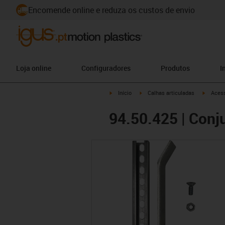
Encomende online e reduza os custos de envio
Loja online
Configuradores
Produtos
I
igus-icon-arrow-right
igus-icon-arrow-right
igus-ico
Início
Calhas articuladas
Acess
94.50.425 | Conju