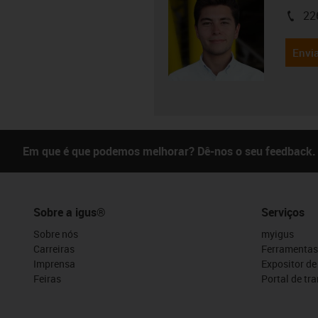
22
igus-i
Envia
Em que é que podemos melhorar? Dê-nos o seu feedback.
Sobre a igus®
Serviços
Sobre nós
myigus
Carreiras
Ferramentas
Imprensa
Expositor d
Feiras
Portal de tr