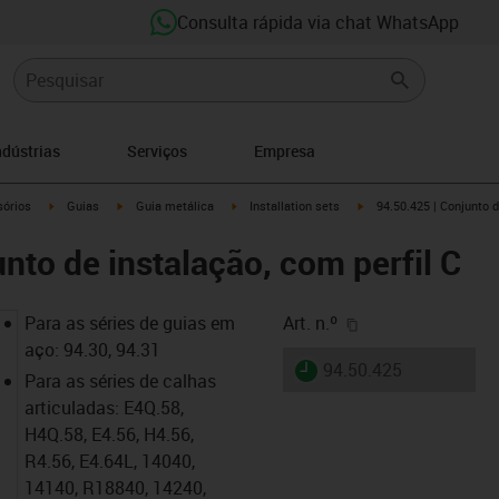
Consulta rápida via chat WhatsApp
ndústrias
Serviços
Empresa
n-arrow-right
igus-icon-arrow-right
igus-icon-arrow-right
igus-icon-arrow-right
igus-icon-arrow-right
órios
Guias
Guia metálica
Installation sets
94.50.425 | Conjunto d
nto de instalação, com perfil C
igus-icon-copy-cl
Para as séries de guias em
Art. n.º
aço: 94.30, 94.31
igus-icon-lieferzeit
94.50.425
Para as séries de calhas
articuladas: E4Q.58,
H4Q.58, E4.56, H4.56,
R4.56, E4.64L, 14040,
14140, R18840, 14240,