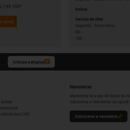
6 199 105*
con-phone
Online
Serviço de chat
r email
Segunda - Sexta-feira:
9h -
18h
Críticas e elogios
Newsletter
Mantenha-se a par de todas as n
 online
subscreva a newsletter da igus® 
e amostras
ansferências CAD
Subscrever a newsletter