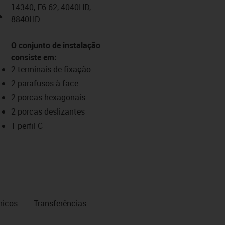
14340, E6.62, 4040HD,
igus-icon-lupe
8840HD
O conjunto de instalação
consiste em:
2 terminais de fixação
2 parafusos à face
2 porcas hexagonais
2 porcas deslizantes
1 perfil C
nicos
Transferências