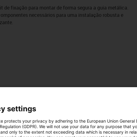
it de fixação para montar de forma segura a guia metálica.
 componentes necessários para uma instalação robusta e
izante.
y settings
te protects your privacy by adhering to the European Union General
 Regulation (GDPR). We will not use your data for any purpose that y
adas:
and only to the extent not exceeding data which is necessary in relat