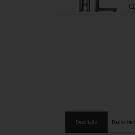
Descrição
Dados téc