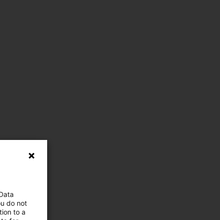
 Data
ou do not
ion to a