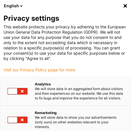
English
(0)
Privacy settings
igus-icon-arrow-right
igus-icon-arrow-right
igus-icon-arrow-right
igus-icon-arrow-right
Início
Conetores
TE Connectivity (Intercontec)
Série C/940
This website protects your privacy by adhering to the European
Union General Data Protection Regulation (GDPR). We will not
use your data for any purpose that you do not consent to and
only to the extent not exceeding data which is necessary in
Intercontec série C / 940
relation to a specific purpose(s) of processing. You can grant
your consent(s) to use your data for specific purposes below or
by clicking "Agree to all".
Visit our Privacy Policy page for more
Analytics
We will store data in an aggregated form about visitors
and their experiences on our website. We use this data
to fix bugs and improve the experience for all visitors.
Lista
Grelha
Remarketing
We will store data to show you our advertisements
(only ours) on other websites relevant to your
interests.
Quantidade de produtos
0