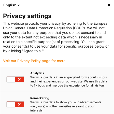
English
Selecione o local de entrega
Privacy settings
A seleção da página do país/região pode influenciar vários
factores
This website protects your privacy by adhering to the European
Union General Data Protection Regulation (GDPR). We will not
use your data for any purpose that you do not consent to and
Ver todas as localizações
only to the extent not exceeding data which is necessary in
relation to a specific purpose(s) of processing. You can grant
your consent(s) to use your data for specific purposes below or
Ir para www.igus.com
by clicking "Agree to all".
Visit our Privacy Policy page for more
(0)
Analytics
We will store data in an aggregated form about visitors
and their experiences on our website. We use this data
to fix bugs and improve the experience for all visitors.
Página inicial igus Portugal
Soluções especiais
Sistema de calha articulada E2 R
Remarketing
We will store data to show you our advertisements
(only ours) on other websites relevant to your
Sistema E2 R
interests.