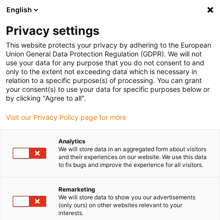
English
(0)
Privacy settings
igus-icon-arrow-right
igus-icon-arrow-right
igus-icon-arrow-right
igus-icon
Início
Cabos para calhas articuladas
Cabos confecionados
This website protects your privacy by adhering to the European
igus-icon-arrow-right
Cabos de rede, Ethernet, FOC, fieldbus
Cabos CAT6A confecionados, PUR para
Union General Data Protection Regulation (GDPR). We will not
torção, ficha A: Phoenix Contact M12 com codificação em x, ficha B: Phoenix
use your data for any purpose that you do not consent to and
Contact M12 com codificação em x
only to the extent not exceeding data which is necessary in
relation to a specific purpose(s) of processing. You can grant
Cabos CAT6A confecionados,
your consent(s) to use your data for specific purposes below or
by clicking "Agree to all".
PUR para torção, ficha A:
Visit our Privacy Policy page for more
Phoenix Contact M12 com
codificação em x, ficha B:
Analytics
We will store data in an aggregated form about visitors
Phoenix Contact M12 com
and their experiences on our website. We use this data
to fix bugs and improve the experience for all visitors.
codificação em x
Remarketing
We will store data to show you our advertisements
(only ours) on other websites relevant to your
Modelo descontinuado
interests.