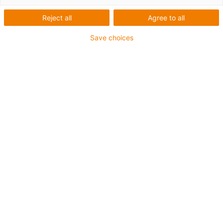
Reject all
Agree to all
Save choices
igus-icon-lup
Para aplicações com torção
Revestimento exterior em PUR
Com malha
Resistente a óleos e líquidos de arrefecimento
Retardante de chama
Resistente ao corte
Resistente à hidrólise e a micróbios
Garantia até 4 anos