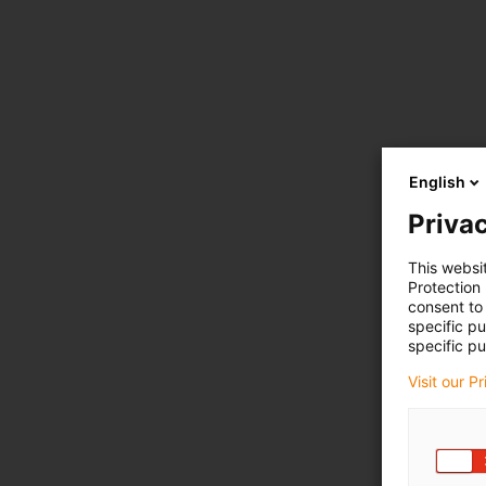
English
Privac
This websi
Protection
consent to 
specific p
specific pu
Visit our P