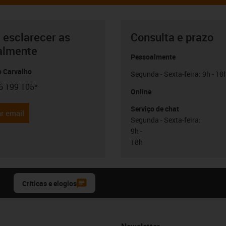
 esclarecer as
Consulta e prazo
almente
Pessoalmente
o Carvalho
Segunda - Sexta-feira: 9h - 18
6 199 105*
con-phone
Online
Serviço de chat
r email
Segunda - Sexta-feira:
9h -
18h
Críticas e elogios