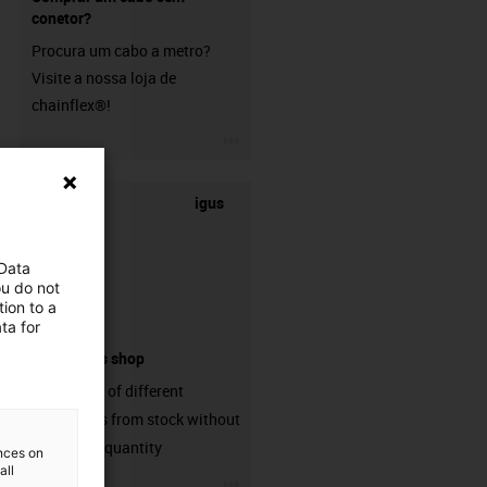
conetor?
Procura um cabo a metro?
Visite a nossa loja de
chainflex®!
igus-icon-3arrow
igus
 Data
ou do not
ion to a
ta for
connectors shop
big variaty of different
connectors from stock without
min. order quantity
ences on
all
igus-icon-3arrow