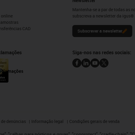
Newsletter
Mantenha-se a par de todas as n
 online
subscreva a newsletter da igus® 
e amostras
ansferências CAD
Subscrever a newsletter
eclamações
Siga-nos nas redes sociais:
 de denúncias
Informação legal
Condições gerais de venda
e", "calhas para pórticos e gruas", "conprotect", "cradle-chain", "CTD