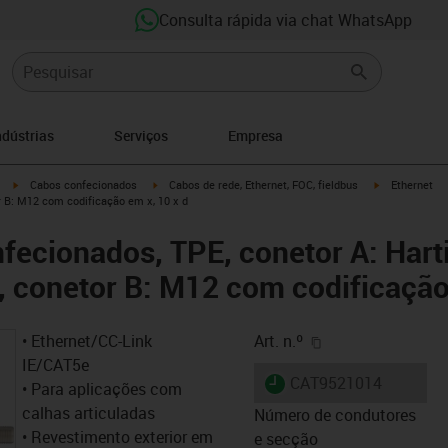
Consulta rápida via chat WhatsApp
ndústrias
Serviços
Empresa
igus-icon-arrow-right
igus-icon-arrow-right
igus-icon-arro
Cabos confecionados
Cabos de rede, Ethernet, FOC, fieldbus
Ethernet
 B: M12 com codificação em x, 10 x d
fecionados, TPE, conetor A: Har
, conetor B: M12 com codificação
igus-icon-copy-cl
• Ethernet/CC-Link
Art. n.º
IE/CAT5e
igus-icon-lieferzeit
CAT9521014
• Para aplicações com
calhas articuladas
Número de condutores
• Revestimento exterior em
e secção