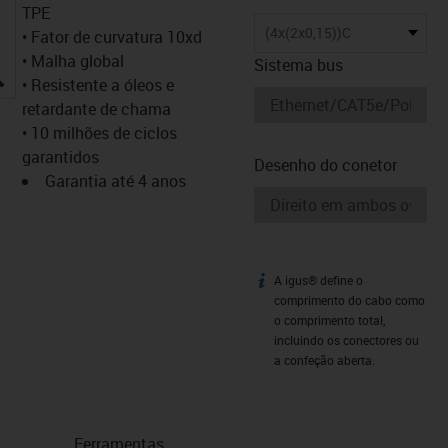
TPE
(4x(2x0,15))C
• Fator de curvatura 10xd
• Malha global
Sistema bus
igus-icon-lupe
• Resistente a óleos e
retardante de chama
• 10 milhões de ciclos
garantidos
Desenho do conetor
Garantia até 4 anos
A igus® define o
igus-icon-info
comprimento do cabo como
o comprimento total,
incluindo os conectores ou
a confeção aberta.
Ferramentas