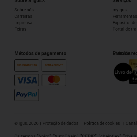
Sobre a igus®
Serviços
Sobre nós
myigus
Carreiras
Ferramentas
Imprensa
Expositor d
Feiras
Portal de tr
Métodos de pagamento
Prémios
Livro de r
PRÉ-PAGAMENTO
CONTA CLIENTE
©
igus, 2026
Proteção de dados
Política de cookies
Canal
Os termos "Apiro", "AutoChain", "CFRIP", "chainflex", "chaing