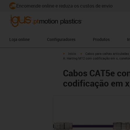
Encomende online e reduza os custos de envio
Loja online
Configuradores
Produtos
I
igus-icon-arrow-right
igus-icon-arrow-right
Início
Cabos para calhas articuladas
A: Harting M12 com codificação em x, conetor
Cabos CAT5e con
codificação em x