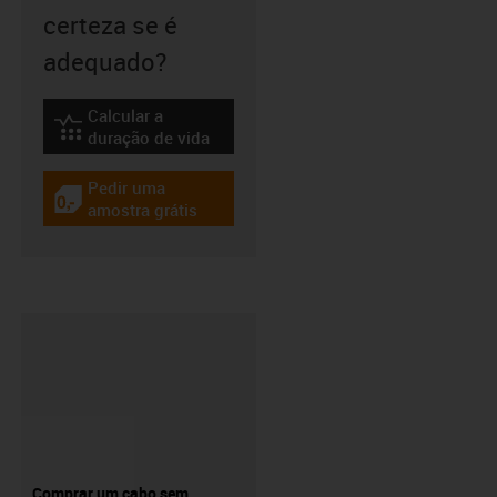
certeza se é
adequado?
Calcular a
igus-icon-lebensdauerrechner
duração de vida
Pedir uma
igus-icon-gratismuster
amostra grátis
Comprar um cabo sem