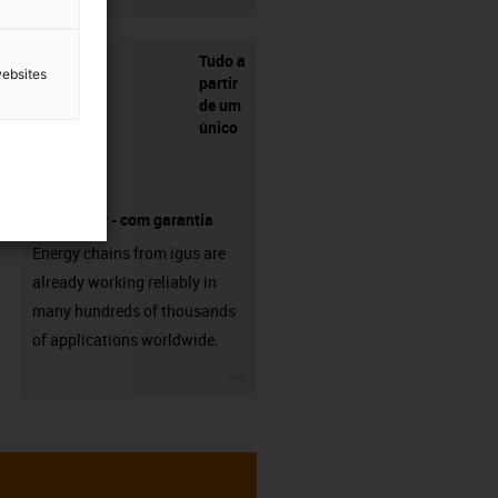
Tudo a
websites
partir
de um
único
fornecedor - com garantia
Energy chains from igus are
already working reliably in
many hundreds of thousands
of applications worldwide.
igus-icon-3arrow