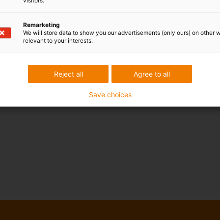
visitors.
Remarketing
We will store data to show you our advertisements (only ours) on other 
relevant to your interests.
Reject all
Agree to all
Save choices