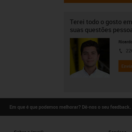
Terei todo o gosto em
suas questões pesso
Ricard
22
igus-i
Envia
Em que é que podemos melhorar? Dê-nos o seu feedback.