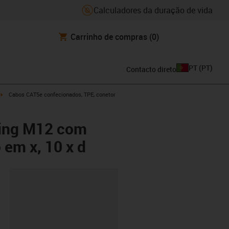
Calculadores da duração de vida
Carrinho de compras
(0)
PT
(
PT
)
Contacto direto
w-right
igus-icon-arrow-right
Cabos CAT5e confecionados, TPE, conetor
ting M12 com
 em x, 10 x d
ipboard