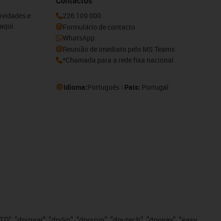
Contactos
ovidades e
226 109 000
aqui.
Formulário de contacto
WhatsApp
Reunião de imediato pelo MS Teams
*Chamada para a rede fixa nacional
Idioma:
Português
País:
Portugal
", "drygear", "drylin", "dryspin", "dry-tech", "dryway", "easy