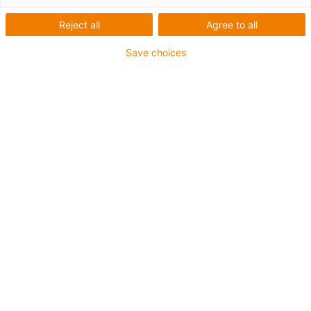
Reject all
Agree to all
Save choices
igus-icon-lup
Para aplicações de exigência média
Revestimento exterior em PUR
Malha integral
Resistente a fluidos de refrigeração
Resistente ao corte
Resistentes a óleos (de acordo com a DIN EN 50363-10-
2)
Garantia até 4 anos
igus-icon-copy-clipboard
Art. n.º