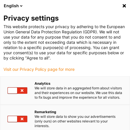
English
(0)
Privacy settings
igus-icon-arrow-right
igus-icon-arrow-right
igus-icon-arrow-right
igus-icon
Início
Cabos para calhas articuladas
Cabos confecionados
This website protects your privacy by adhering to the European
igus-icon-arrow-right
Cabos de rede, Ethernet, FOC, fieldbus
Cabos Profinet confecionados, PUR,
Union General Data Protection Regulation (GDPR). We will not
ficha A: Phoenix Contact M12 com codificação em x, ficha B: Phoenix Contact M12
use your data for any purpose that you do not consent to and
com codificação em x
only to the extent not exceeding data which is necessary in
relation to a specific purpose(s) of processing. You can grant
Cabos Profinet confecionados,
your consent(s) to use your data for specific purposes below or
by clicking "Agree to all".
PUR, ficha A: Phoenix Contact
Visit our Privacy Policy page for more
M12 com codificação em x,
ficha B: Phoenix Contact M12
Analytics
We will store data in an aggregated form about visitors
com codificação em x
and their experiences on our website. We use this data
to fix bugs and improve the experience for all visitors.
Remarketing
We will store data to show you our advertisements
(only ours) on other websites relevant to your
interests.