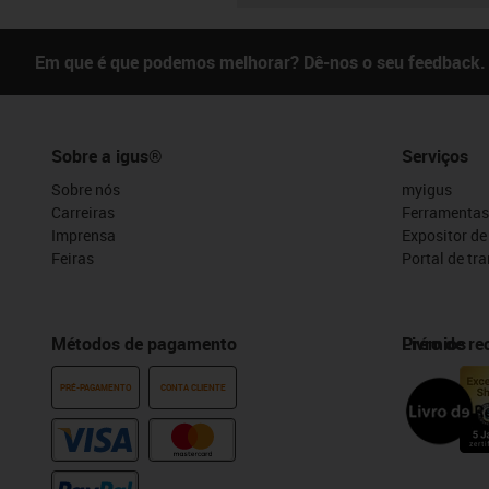
Em que é que podemos melhorar? Dê-nos o seu feedback.
Sobre a igus®
Serviços
Sobre nós
myigus
Carreiras
Ferramentas
Imprensa
Expositor d
Feiras
Portal de tr
Métodos de pagamento
Prémios
Livro de r
PRÉ-PAGAMENTO
CONTA CLIENTE