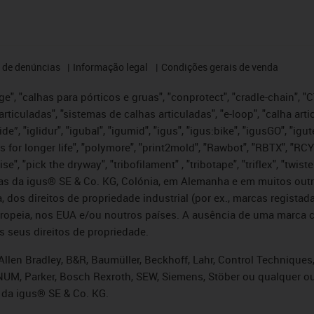
 de denúncias
Informação legal
Condições gerais de venda
e", "calhas para pórticos e gruas", "conprotect", "cradle-chain", "CTD
articuladas", "sistemas de calhas articuladas", "e-loop", "calha art
, iglide”, "iglidur", "igubal", "igumid", "igus", "igus:bike", "igusGO", "
s for longer life", "polymore", "print2mold", "Rawbot", "RBTX", "RCY
se", "pick the dryway", "tribofilament" , "tribotape", "triflex", "twi
idas da igus® SE & Co. KG, Colónia, em Alemanha e em muitos out
, dos direitos de propriedade industrial (por ex., marcas regis
ropeia, nos EUA e/ou noutros países. A ausência de uma marca c
s seus direitos de propriedade.
llen Bradley, B&R, Baumüller, Beckhoff, Lahr, Control Technique
i, NUM, Parker, Bosch Rexroth, SEW, Siemens, Stöber ou qualquer
 da igus® SE & Co. KG.