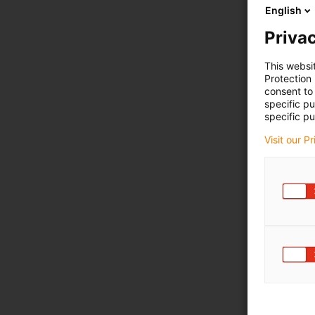
English
Privac
This websi
Protection
consent to 
specific p
specific pu
Visit our P