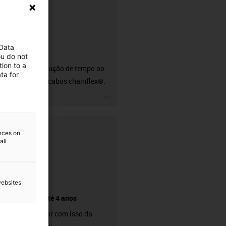
 Data
CFRIP®
ou do not
ion to a
50% de redução de tempo ao
ta for
descarnar cabos chainflex®.
igus-icon-3arrow
ences on
all
websites
Garantia até 4 anos
Pode contar com isso da