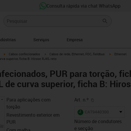
Consulta rápida via chat WhatsApp
ndústrias
Serviços
Empresa
igus-icon-arrow-right
igus-icon-arrow-right
igus-icon-arro
Cabos confecionados
Cabos de rede, Ethernet, FOC, fieldbus
Ethernet
rva superior, ficha B: Hirose RJ45, reto
ecionados, PUR para torção, fic
de curva superior, ficha B: Hiros
igus-icon-copy-cl
Para aplicações com
Art. n.º
torção
igus-icon-lieferzeit
CAT9440300
Revestimento exterior em
Número de condutores
PUR
e secção
Com malha