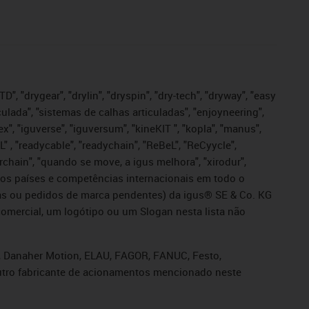
", "drygear", "drylin", "dryspin", "dry-tech", "dryway", "easy
iculada", "sistemas de calhas articuladas", "enjoyneering",
igutex", "iguverse", "iguversum", "kineKIT ", "kopla", "manus",
L" , "readycable", "readychain", "ReBeL", "ReCyycle",
sterchain", "quando se move, a igus melhora", "xirodur",
ros países e competências internacionais em todo o
tadas ou pedidos de marca pendentes) da igus® SE & Co. KG
omercial, um logótipo ou um Slogan nesta lista não
s, Danaher Motion, ELAU, FAGOR, FANUC, Festo,
 outro fabricante de acionamentos mencionado neste