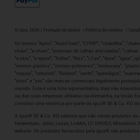
©
igus, 2026
Proteção de dados
Política de cookies
Canal
Os termos "Apiro", "AutoChain", "CFRIP", "chainflex", "chaing
chain", "e-chain", "sistemas de calhas articuladas", "calhas 
"e-skin", "e-spool", "fixflex", "flizz", "i.Cee", "ibow", "igear"
"motion plastics", "motion polímeros", "motionary", "plastic
"reguse", "robolink", "Rohbot", "savfe", "speedigus", "superwi
"xiros" e "yes" são marcas comerciais legalmente proteg
mundo. Esta é uma lista representativa, mas não exaustiva
ou das suas empresas afiliadas na Alemanha, na União Eu
constitui uma renúncia por parte da igus® SE & Co. KG do
A igus® SE & Co. KG salienta que não vende produtos da A
Heidenhain, Jetter, Lenze, LinMot, LTi DRiVES, Mitsubish
website. Os produtos fornecidos pela igus® são produtos