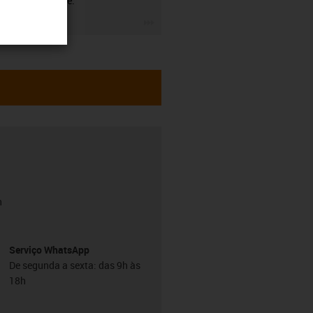
nossa parte.
igus-icon-3arrow
h
Serviço WhatsApp
De segunda a sexta: das 9h às
18h