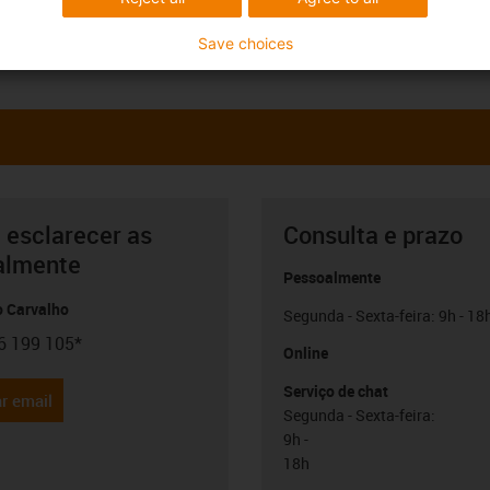
Save choices
 esclarecer as
Consulta e prazo
almente
Pessoalmente
o Carvalho
Segunda - Sexta-feira: 9h - 18
6 199 105*
con-phone
Online
Serviço de chat
r email
Segunda - Sexta-feira:
9h -
18h