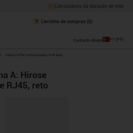
Calculadores da duração de vida
Carrinho de compras
(0)
PT
(
PT
)
Contacto direto
w-right
igus-icon-arrow-right
Cabos CAT5e confecionados, PUR para
ha A: Hirose
e RJ45, reto
ipboard