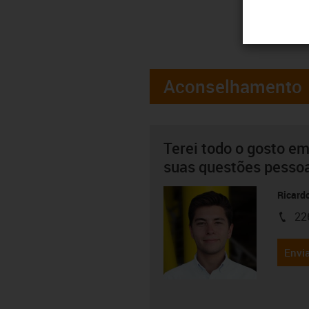
Aconselhamento
Terei todo o gosto em
suas questões pesso
Ricard
22
igus-i
Envia