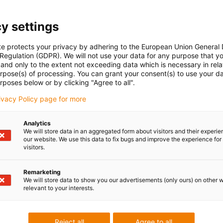
y settings
te protects your privacy by adhering to the European Union General
 Regulation (GDPR). We will not use your data for any purpose that y
and only to the extent not exceeding data which is necessary in relat
urpose(s) of processing. You can grant your consent(s) to use your da
rposes below or by clicking "Agree to all".
rivacy Policy page for more
Analytics
We will store data in an aggregated form about visitors and their experi
our website. We use this data to fix bugs and improve the experience for 
visitors.
Remarketing
We will store data to show you our advertisements (only ours) on other 
relevant to your interests.
Reject all
Agree to all