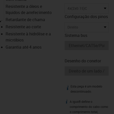
Resistente a óleos e
4x(2x0.15)C
líquidos de arrefecimento
Configuração dos pinos
igus-icon-lupe
Retardante de chama
Resistente ao corte
Direito
Resistente à hidrólise e a
Sistema bus
micróbios
Garantia até 4 anos
Desenho do conetor
Esta peça é um modelo
igus-icon-info
descontinuado.
A igus® define o
igus-icon-info
comprimento do cabo como
o comprimento total,