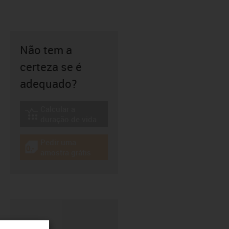
Não tem a
certeza se é
adequado?
Calcular a
igus-icon-lebensdauerrechner
duração de vida
Pedir uma
igus-icon-gratismuster
amostra grátis