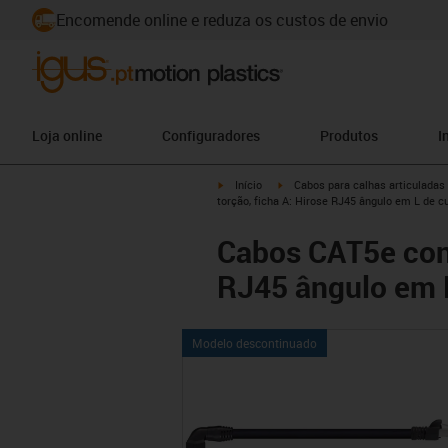
Encomende online e reduza os custos de envio
Loja online
Configuradores
Produtos
I
igus-icon-arrow-right
igus-icon-arrow-right
Início
Cabos para calhas articuladas
torção, ficha A: Hirose RJ45 ângulo em L de cu
Cabos CAT5e conf
RJ45 ângulo em L 
Modelo descontinuado