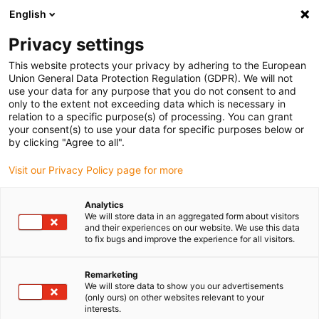
English
(0)
Privacy settings
igus-icon-arrow-right
igus-icon-arrow-right
igus-icon-arrow-right
igus-icon
Início
Cabos para calhas articuladas
Cabos confecionados
This website protects your privacy by adhering to the European
igus-icon-arrow-right
Cabos de rede, Ethernet, FOC, fieldbus
Cabos CAT5e confecionados, PUR para
Union General Data Protection Regulation (GDPR). We will not
torção, ficha A: Yamaichi RJ45 na tampa do alojamento Hummel M23 ficha B:
use your data for any purpose that you do not consent to and
Yamaichi RJ45 na porca cega do alojamento com acoplamento Hummel M23,
only to the extent not exceeding data which is necessary in
configuração convergente do macho
relation to a specific purpose(s) of processing. You can grant
your consent(s) to use your data for specific purposes below or
Cabos CAT5e confecionados,
by clicking "Agree to all".
PUR para torção, ficha A:
Visit our Privacy Policy page for more
Yamaichi RJ45 na tampa do
Analytics
alojamento Hummel M23 ficha
We will store data in an aggregated form about visitors
and their experiences on our website. We use this data
B: Yamaichi RJ45 na porca
to fix bugs and improve the experience for all visitors.
cega do alojamento com
Remarketing
acoplamento Hummel M23,
We will store data to show you our advertisements
(only ours) on other websites relevant to your
interests.