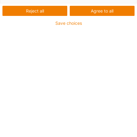
Reject all
Agree to all
Save choices
igus-icon-lup
• Ethernet/CC-Link IE/CAT5e
• Para aplicações com calhas articuladas
• Revestimento exterior em PUR
• Fator de curvatura de 12,5xd
• Malha global
• Resistentes ao corte
• Resistente a óleos e retardante de chama
• Resistente a fluidos de refrigeração
• Isento de PVC e halogéneos
• 10 milhões de ciclos garantidos
Garantia até 4 anos