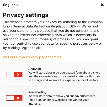
English
(0)
Privacy settings
igus-icon-arrow-right
igus-icon-arrow-right
igus-icon-arrow-right
igus-icon
Início
Cabos para calhas articuladas
Cabos confecionados
This website protects your privacy by adhering to the European
igus-icon-arrow-right
Cabos de rede, Ethernet, FOC, fieldbus
Cabos CAT5e confecionados, PUR,
Union General Data Protection Regulation (GDPR). We will not
ficha A: Telegärtner M12 com codificação em x, ficha B: Telegärtner M12 com
use your data for any purpose that you do not consent to and
codificação em x
only to the extent not exceeding data which is necessary in
relation to a specific purpose(s) of processing. You can grant
Cabos CAT5e confecionados,
your consent(s) to use your data for specific purposes below or
by clicking "Agree to all".
PUR, ficha A: Telegärtner M12
Visit our Privacy Policy page for more
com codificação em x, ficha B:
Telegärtner M12 com
Analytics
We will store data in an aggregated form about visitors
codificação em x
and their experiences on our website. We use this data
to fix bugs and improve the experience for all visitors.
Remarketing
We will store data to show you our advertisements
(only ours) on other websites relevant to your
interests.