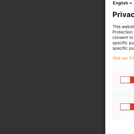
English
Privac
This websi
Protection
consent to 
specific p
specific pu
Visit our P