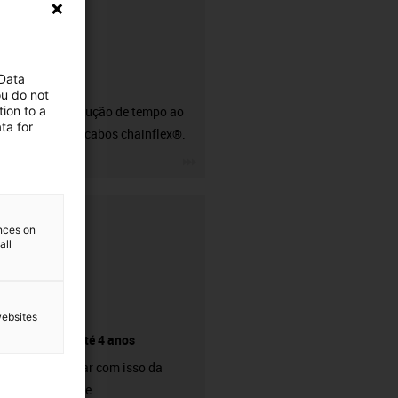
 Data
CFRIP®
ou do not
ion to a
50% de redução de tempo ao
ta for
descarnar cabos chainflex®.
igus-icon-3arrow
ences on
all
websites
Garantia até 4 anos
Pode contar com isso da
nossa parte.