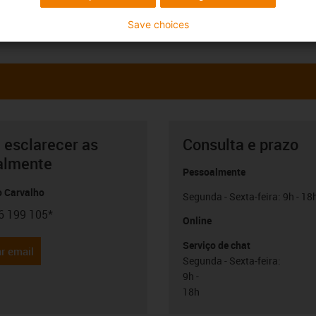
Save choices
 esclarecer as
Consulta e prazo
almente
Pessoalmente
o Carvalho
Segunda - Sexta-feira: 9h - 18
6 199 105*
con-phone
Online
Serviço de chat
r email
Segunda - Sexta-feira:
9h -
18h