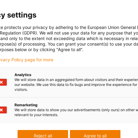
y settings
te protects your privacy by adhering to the European Union General
 Regulation (GDPR). We will not use your data for any purpose that y
and only to the extent not exceeding data which is necessary in relat
urpose(s) of processing. You can grant your consent(s) to use your da
rposes below or by clicking "Agree to all".
rivacy Policy page for more
Analytics
We will store data in an aggregated form about visitors and their experi
our website. We use this data to fix bugs and improve the experience for 
visitors.
Remarketing
We will store data to show you our advertisements (only ours) on other 
relevant to your interests.
Reject all
Agree to all