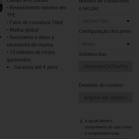
Número de condutores
• Revestimento exterior em
e secção
TPE
(4x(2x0,15))C
• Fator de curvatura 10xd
• Malha global
Configuração dos pinos
igus-icon-lupe
• Resistente a óleos e
Direito
retardante de chama
• 10 milhões de ciclos
Sistema bus
garantidos
Garantia até 4 anos
Desenho do conetor
A igus® define o
igus-icon-info
comprimento do cabo como
o comprimento total,