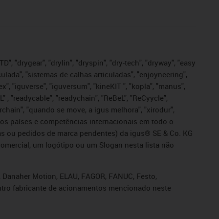
", "drygear", "drylin", "dryspin", "dry-tech", "dryway", "easy
iculada", "sistemas de calhas articuladas", "enjoyneering",
igutex", "iguverse", "iguversum", "kineKIT ", "kopla", "manus",
L" , "readycable", "readychain", "ReBeL", "ReCyycle",
sterchain", "quando se move, a igus melhora", "xirodur",
ros países e competências internacionais em todo o
tadas ou pedidos de marca pendentes) da igus® SE & Co. KG
omercial, um logótipo ou um Slogan nesta lista não
s, Danaher Motion, ELAU, FAGOR, FANUC, Festo,
 outro fabricante de acionamentos mencionado neste