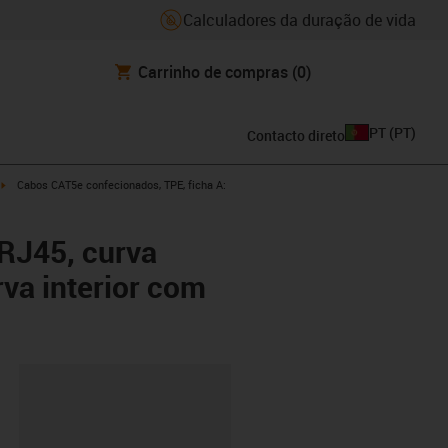
Calculadores da duração de vida
Carrinho de compras
(0)
PT
(
PT
)
Contacto direto
w-right
igus-icon-arrow-right
Cabos CAT5e confecionados, TPE, ficha A:
 RJ45, curva
rva interior com
ipboard