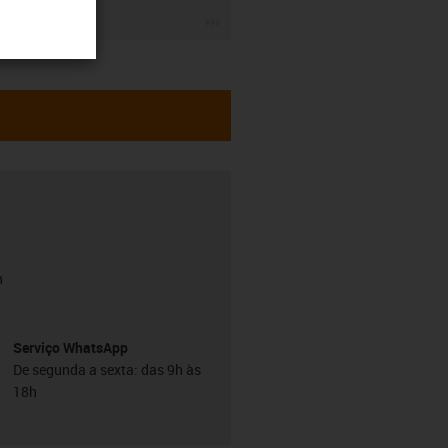
igus-icon-3arrow
h
Serviço WhatsApp
De segunda a sexta: das 9h às
18h