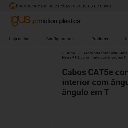
Encomende online e reduza os custos de envio
Loja online
Configuradores
Produtos
I
igus-icon-arrow-right
igus-icon-arrow-right
Início
Cabos para calhas articuladas
Hirose RJ45, curva interior com ângulo em T, 
Cabos CAT5e conf
interior com ângu
ângulo em T