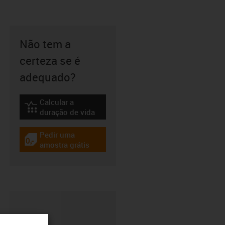
Não tem a
certeza se é
adequado?
Calcular a
igus-icon-lebensdauerrechner
duração de vida
Pedir uma
igus-icon-gratismuster
amostra grátis