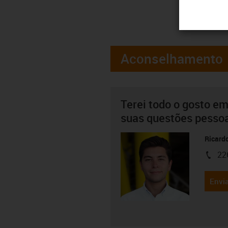
Aconselhamento
Terei todo o gosto em
suas questões pesso
Ricard
22
igus-i
Envia