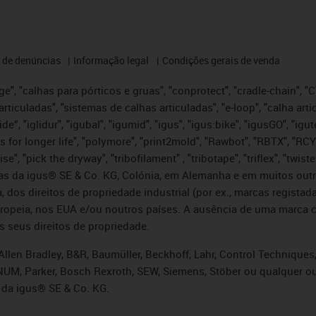
 de denúncias
Informação legal
Condições gerais de venda
e", "calhas para pórticos e gruas", "conprotect", "cradle-chain", "CTD
articuladas", "sistemas de calhas articuladas", "e-loop", "calha art
, iglide”, "iglidur", "igubal", "igumid", "igus", "igus:bike", "igusGO", "
s for longer life", "polymore", "print2mold", "Rawbot", "RBTX", "RCY
se", "pick the dryway", "tribofilament" , "tribotape", "triflex", "twi
idas da igus® SE & Co. KG, Colónia, em Alemanha e em muitos out
, dos direitos de propriedade industrial (por ex., marcas regis
ropeia, nos EUA e/ou noutros países. A ausência de uma marca c
s seus direitos de propriedade.
llen Bradley, B&R, Baumüller, Beckhoff, Lahr, Control Technique
i, NUM, Parker, Bosch Rexroth, SEW, Siemens, Stöber ou qualquer
 da igus® SE & Co. KG.