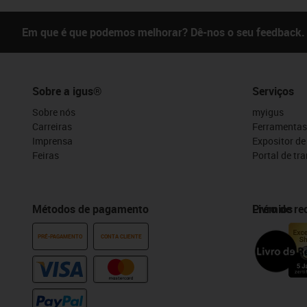
Em que é que podemos melhorar? Dê-nos o seu feedback.
Sobre a igus®
Serviços
Sobre nós
myigus
Carreiras
Ferramentas
Imprensa
Expositor d
Feiras
Portal de tr
Métodos de pagamento
Prémios
Livro de r
PRÉ-PAGAMENTO
CONTA CLIENTE