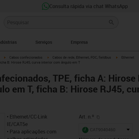
Consulta rápida via chat WhatsApp
ndústrias
Serviços
Empresa
igus-icon-arrow-right
igus-icon-arrow-right
igus-icon-arro
Cabos confecionados
Cabos de rede, Ethernet, FOC, fieldbus
Ethernet
ficha B: Hirose RJ45, curva interior com ângulo em T
ecionados, TPE, ficha A: Hirose
lo em T, ficha B: Hirose RJ45, cu
igus-icon-copy-cl
• Ethernet/CC-Link
Art. n.º
IE/CAT5e
igus-icon-lieferzeit
CAT9040460
• Para aplicações com
calhas articuladas