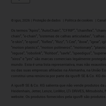
©
igus, 2026
Proteção de dados
Política de cookies
Canal
Os termos "Apiro", "AutoChain", "CFRIP", "chainflex", "chaing
chain", "e-chain", "sistemas de calhas articuladas", "calhas 
"e-skin", "e-spool", "fixflex", "flizz", "i.Cee", "ibow", "igear"
"motion plastics", "motion polímeros", "motionary", "plastic
"reguse", "robolink", "Rohbot", "savfe", "speedigus", "superwi
"xiros" e "yes" são marcas comerciais legalmente proteg
mundo. Esta é uma lista representativa, mas não exaustiva
ou das suas empresas afiliadas na Alemanha, na União Eu
constitui uma renúncia por parte da igus® SE & Co. KG do
A igus® SE & Co. KG salienta que não vende produtos da A
Heidenhain, Jetter, Lenze, LinMot, LTi DRiVES, Mitsubish
website. Os produtos fornecidos pela igus® são produtos