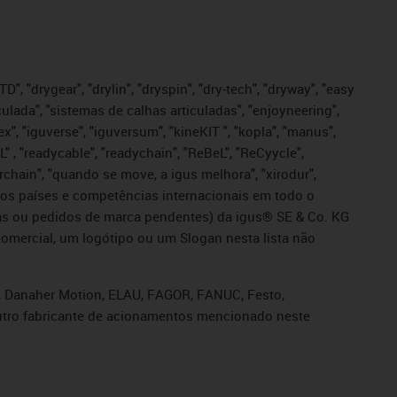
", "drygear", "drylin", "dryspin", "dry-tech", "dryway", "easy
iculada", "sistemas de calhas articuladas", "enjoyneering",
igutex", "iguverse", "iguversum", "kineKIT ", "kopla", "manus",
L" , "readycable", "readychain", "ReBeL", "ReCyycle",
sterchain", "quando se move, a igus melhora", "xirodur",
ros países e competências internacionais em todo o
tadas ou pedidos de marca pendentes) da igus® SE & Co. KG
omercial, um logótipo ou um Slogan nesta lista não
s, Danaher Motion, ELAU, FAGOR, FANUC, Festo,
 outro fabricante de acionamentos mencionado neste