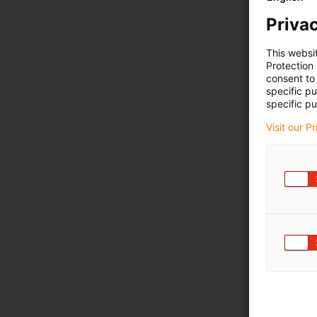
Privac
This websi
Protection
consent to 
specific p
specific pu
Visit our P