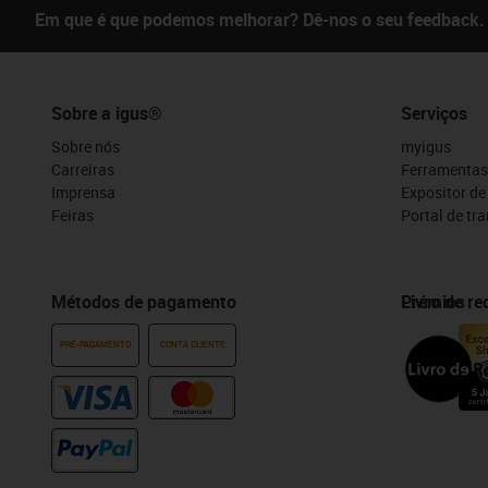
Em que é que podemos melhorar? Dê-nos o seu feedback.
Sobre a igus®
Serviços
Sobre nós
myigus
Carreiras
Ferramentas
Imprensa
Expositor d
Feiras
Portal de tr
Métodos de pagamento
Prémios
Livro de r
PRÉ-PAGAMENTO
CONTA CLIENTE