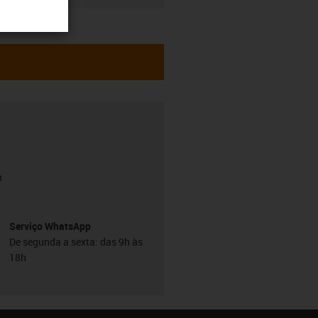
h
Serviço WhatsApp
De segunda a sexta: das 9h às
18h