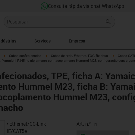
Consulta rápida via chat WhatsApp
ndústrias
Serviços
Empresa
igus-icon-arrow-right
igus-icon-arrow-right
igus-icon-arro
Cabos confecionados
Cabos de rede, Ethernet, FOC, fieldbus
Cabos CAT5
B: Yamaichi RJ45 no alojamento com acoplamento Hummel M23, configuração convergen
fecionados, TPE, ficha A: Yamaic
ento Hummel M23, ficha B: Yamai
acoplamento Hummel M23, confi
macho
igus-icon-copy-cl
• Ethernet/CC-Link
Art. n.º
IE/CAT5e