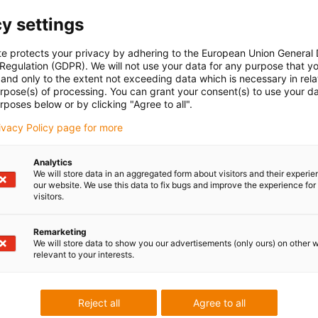
y settings
te protects your privacy by adhering to the European Union General
 Regulation (GDPR). We will not use your data for any purpose that y
and only to the extent not exceeding data which is necessary in relat
urpose(s) of processing. You can grant your consent(s) to use your da
rposes below or by clicking "Agree to all".
rivacy Policy page for more
Analytics
We will store data in an aggregated form about visitors and their experi
our website. We use this data to fix bugs and improve the experience for 
visitors.
Remarketing
We will store data to show you our advertisements (only ours) on other 
relevant to your interests.
Reject all
Agree to all