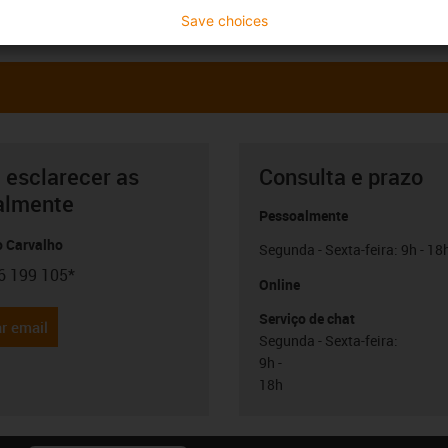
Save choices
 esclarecer as
Consulta e prazo
almente
Pessoalmente
o Carvalho
Segunda - Sexta-feira: 9h - 18
6 199 105*
con-phone
Online
Serviço de chat
r email
Segunda - Sexta-feira:
9h -
18h