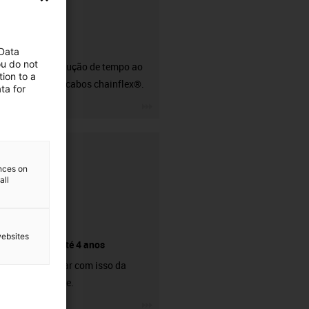
CFRIP®
 Data
ou do not
50% de redução de tempo ao
ion to a
descarnar cabos chainflex®.
ta for
igus-icon-3arrow
ences on
all
websites
Garantia até 4 anos
Pode contar com isso da
nossa parte.
igus-icon-3arrow