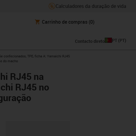
Calculadores da duração de vida
Carrinho de compras
(0)
PT
(
PT
)
Contacto direto
w-right
e confecionados, TPE, ficha A: Yamaichi RJ45
te do macho
hi RJ45 na
chi RJ45 no
guração
ipboard