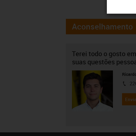
Aconselhamento
Terei todo o gosto em
suas questões pesso
Ricard
22
igus-i
Envia