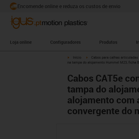
Encomende online e reduza os custos de envio
Loja online
Configuradores
Produtos
I
igus-icon-arrow-right
igus-icon-arrow-right
Início
Cabos para calhas articuladas
na tampa do alojamento Hummel M23, ficha 
Cabos CAT5e con
tampa do alojam
alojamento com 
convergente do 