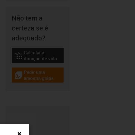
Não tem a
certeza se é
adequado?
Calcular a
igus-icon-lebensdauerrechner
duração de vida
Pedir uma
igus-icon-gratismuster
amostra grátis