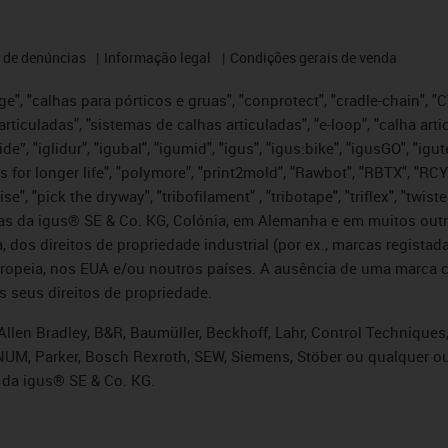
 de denúncias
Informação legal
Condições gerais de venda
e", "calhas para pórticos e gruas", "conprotect", "cradle-chain", "CTD
articuladas", "sistemas de calhas articuladas", "e-loop", "calha art
, iglide”, "iglidur", "igubal", "igumid", "igus", "igus:bike", "igusGO", "
s for longer life", "polymore", "print2mold", "Rawbot", "RBTX", "RCY
se", "pick the dryway", "tribofilament" , "tribotape", "triflex", "twi
idas da igus® SE & Co. KG, Colónia, em Alemanha e em muitos out
, dos direitos de propriedade industrial (por ex., marcas regis
ropeia, nos EUA e/ou noutros países. A ausência de uma marca c
s seus direitos de propriedade.
llen Bradley, B&R, Baumüller, Beckhoff, Lahr, Control Technique
i, NUM, Parker, Bosch Rexroth, SEW, Siemens, Stöber ou qualquer
 da igus® SE & Co. KG.