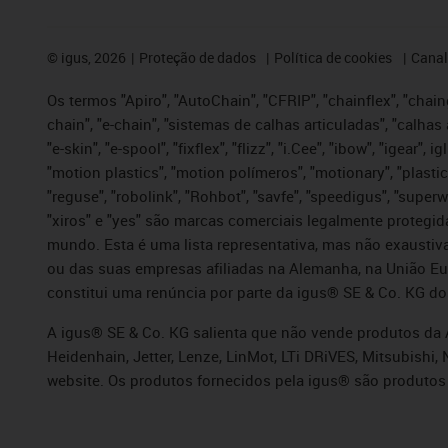
©
igus, 2026
Proteção de dados
Política de cookies
Canal
Os termos "Apiro", "AutoChain", "CFRIP", "chainflex", "chaing
chain", "e-chain", "sistemas de calhas articuladas", "calhas 
"e-skin", "e-spool", "fixflex", "flizz", "i.Cee", "ibow", "igear"
"motion plastics", "motion polímeros", "motionary", "plastic
"reguse", "robolink", "Rohbot", "savfe", "speedigus", "superwi
"xiros" e "yes" são marcas comerciais legalmente proteg
mundo. Esta é uma lista representativa, mas não exaustiva
ou das suas empresas afiliadas na Alemanha, na União Eu
constitui uma renúncia por parte da igus® SE & Co. KG do
A igus® SE & Co. KG salienta que não vende produtos da A
Heidenhain, Jetter, Lenze, LinMot, LTi DRiVES, Mitsubish
website. Os produtos fornecidos pela igus® são produtos