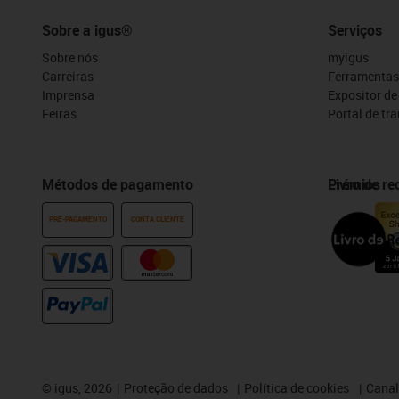
Sobre a igus®
Serviços
Sobre nós
myigus
Carreiras
Ferramentas
Imprensa
Expositor d
Feiras
Portal de tr
Métodos de pagamento
Prémios
Livro de r
PRÉ-PAGAMENTO
CONTA CLIENTE
©
igus, 2026
Proteção de dados
Política de cookies
Canal