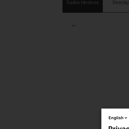
Dados técnicos
Descriç
English
Privac