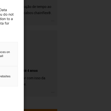
50% de redução de tempo ao
 Data
descarnar cabos chainflex®.
ou do not
ion to a
igus-icon-3arrow
ta for
ences on
all
Garantia até 4 anos
websites
Pode contar com isso da
nossa parte.
igus-icon-3arrow