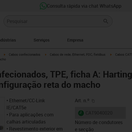
Consulta rápida via chat WhatsApp
ndústrias
Serviços
Empresa
igus-icon-arrow-right
igus-icon-arrow-right
igus-icon-arro
Cabos confecionados
Cabos de rede, Ethernet, FOC, fieldbus
Cabos CAT5e
acho
ecionados, TPE, ficha A: Harting
nfiguração reta do macho
igus-icon-copy-cl
• Ethernet/CC-Link
Art. n.º
IE/CAT5e
igus-icon-lieferzeit
CAT9040020
• Para aplicações com
calhas articuladas
Número de condutores
• Revestimento exterior em
e secção