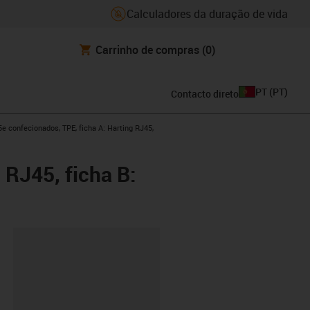
Calculadores da duração de vida
Carrinho de compras
(0)
PT
(
PT
)
Contacto direto
w-right
 confecionados, TPE, ficha A: Harting RJ45,
 RJ45, ficha B:
ipboard