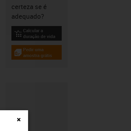
certeza se é
adequado?
Calcular a
igus-icon-lebensdauerrechner
duração de vida
Pedir uma
igus-icon-gratismuster
amostra grátis
CFRIP®