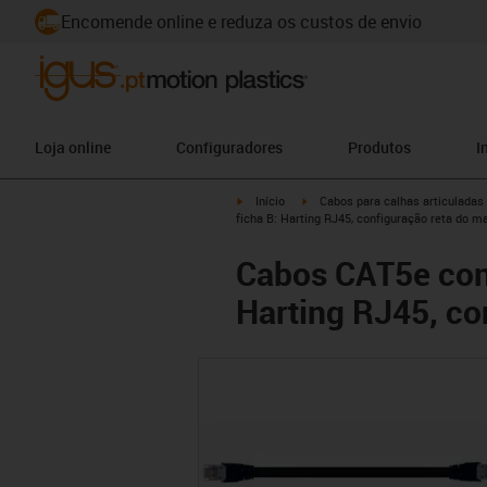
Encomende online e reduza os custos de envio
Loja online
Configuradores
Produtos
I
igus-icon-arrow-right
igus-icon-arrow-right
Início
Cabos para calhas articuladas
ficha B: Harting RJ45, configuração reta do m
Cabos CAT5e conf
Harting RJ45, co