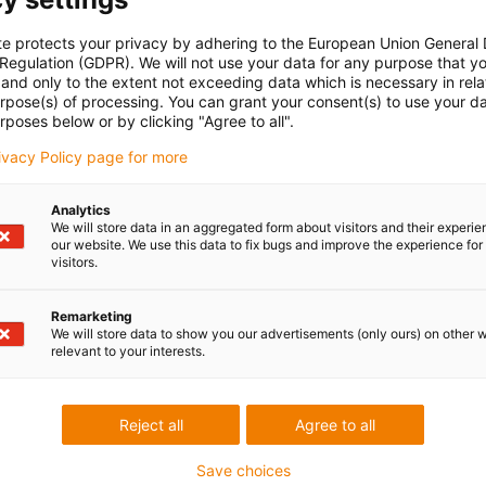
te protects your privacy by adhering to the European Union General
 Regulation (GDPR). We will not use your data for any purpose that y
and only to the extent not exceeding data which is necessary in relat
urpose(s) of processing. You can grant your consent(s) to use your da
rposes below or by clicking "Agree to all".
rivacy Policy page for more
Analytics
We will store data in an aggregated form about visitors and their experi
our website. We use this data to fix bugs and improve the experience for 
visitors.
Remarketing
We will store data to show you our advertisements (only ours) on other 
relevant to your interests.
Reject all
Agree to all
Save choices