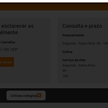
 esclarecer as
Consulta e prazo
almente
Pessoalmente
o Carvalho
Segunda - Sexta-feira: 9h - 18
6 199 105*
con-phone
Online
Serviço de chat
r email
Segunda - Sexta-feira:
9h -
18h
Críticas e elogios