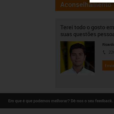
Aconselhamento
Terei todo o gosto em
suas questões pesso
Ricard
22
igus-i
Envia
Em que é que podemos melhorar? Dê-nos o seu feedback.