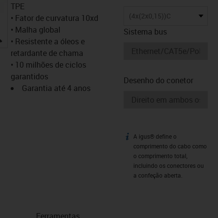
TPE
(4x(2x0,15))C
• Fator de curvatura 10xd
• Malha global
Sistema bus
igus-icon-lupe
• Resistente a óleos e
retardante de chama
• 10 milhões de ciclos
garantidos
Desenho do conetor
Garantia até 4 anos
A igus® define o
igus-icon-info
comprimento do cabo como
o comprimento total,
incluindo os conectores ou
a confeção aberta.
Ferramentas