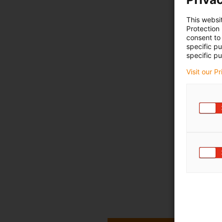
This websi
Protection
consent to 
specific p
specific pu
Visit our P