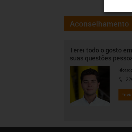
Aconselhamento
Terei todo o gosto em
suas questões pesso
Ricard
22
igus-i
Envia