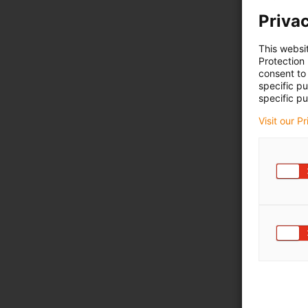
Privac
This websi
Protection
consent to 
specific p
specific pu
Visit our P