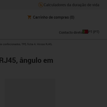
Calculadores da duração de vida
Carrinho de compras
(0)
PT
(
PT
)
Contacto direto
w-right
 confecionados, TPE, ficha A: Hirose RJ45,
 RJ45, ângulo em
ipboard