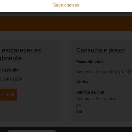
Save choices
 esclarecer as
Consulta e prazo
almente
Pessoalmente
o Carvalho
Segunda - Sexta-feira: 9h - 18
6 199 105*
con-phone
Online
Serviço de chat
r email
Segunda - Sexta-feira:
9h -
18h