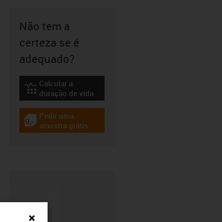
Não tem a
certeza se é
adequado?
Calcular a
igus-icon-lebensdauerrechner
duração de vida
Pedir uma
igus-icon-gratismuster
amostra grátis