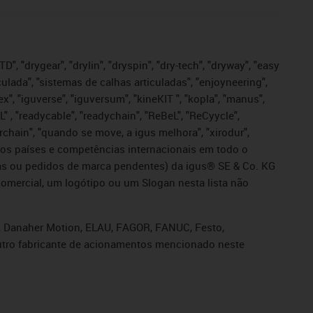
", "drygear", "drylin", "dryspin", "dry-tech", "dryway", "easy
iculada", "sistemas de calhas articuladas", "enjoyneering",
igutex", "iguverse", "iguversum", "kineKIT ", "kopla", "manus",
L" , "readycable", "readychain", "ReBeL", "ReCyycle",
sterchain", "quando se move, a igus melhora", "xirodur",
ros países e competências internacionais em todo o
tadas ou pedidos de marca pendentes) da igus® SE & Co. KG
omercial, um logótipo ou um Slogan nesta lista não
s, Danaher Motion, ELAU, FAGOR, FANUC, Festo,
 outro fabricante de acionamentos mencionado neste