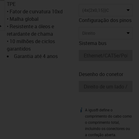
TPE
(4x(2x0,15))C
• Fator de curvatura 10xd
• Malha global
Configuração dos pinos
igus-icon-lupe
• Resistente a óleos e
Direito
retardante de chama
• 10 milhões de ciclos
Sistema bus
garantidos
Garantia até 4 anos
Desenho do conetor
A igus® define o
igus-icon-info
comprimento do cabo como
o comprimento total,
incluindo os conectores ou
a confeção aberta.