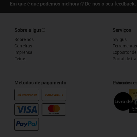
Em que é que podemos melhorar? Dê-nos o seu feedback.
Sobre a igus®
Serviços
Sobre nós
myigus
Carreiras
Ferramentas
Imprensa
Expositor d
Feiras
Portal de tr
Métodos de pagamento
Prémios
Livro de r
PRÉ-PAGAMENTO
CONTA CLIENTE