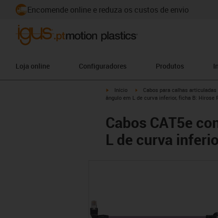
Encomende online e reduza os custos de envio
Loja online
Configuradores
Produtos
I
igus-icon-arrow-right
igus-icon-arrow-right
Início
Cabos para calhas articuladas
ângulo em L de curva inferior, ficha B: Hirose 
Cabos CAT5e conf
L de curva inferio