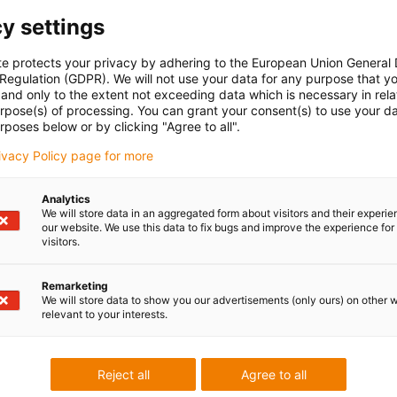
y settings
te protects your privacy by adhering to the European Union General
 Regulation (GDPR). We will not use your data for any purpose that y
and only to the extent not exceeding data which is necessary in relat
urpose(s) of processing. You can grant your consent(s) to use your da
rposes below or by clicking "Agree to all".
rivacy Policy page for more
Analytics
We will store data in an aggregated form about visitors and their experi
our website. We use this data to fix bugs and improve the experience for 
visitors.
Remarketing
We will store data to show you our advertisements (only ours) on other 
relevant to your interests.
Reject all
Agree to all