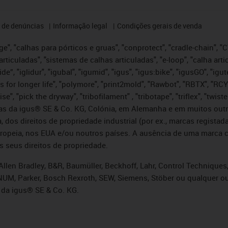
 de denúncias
Informação legal
Condições gerais de venda
e", "calhas para pórticos e gruas", "conprotect", "cradle-chain", "CTD
articuladas", "sistemas de calhas articuladas", "e-loop", "calha art
, iglide”, "iglidur", "igubal", "igumid", "igus", "igus:bike", "igusGO", "
s for longer life", "polymore", "print2mold", "Rawbot", "RBTX", "RCY
se", "pick the dryway", "tribofilament" , "tribotape", "triflex", "twi
idas da igus® SE & Co. KG, Colónia, em Alemanha e em muitos out
, dos direitos de propriedade industrial (por ex., marcas regis
ropeia, nos EUA e/ou noutros países. A ausência de uma marca c
s seus direitos de propriedade.
llen Bradley, B&R, Baumüller, Beckhoff, Lahr, Control Technique
i, NUM, Parker, Bosch Rexroth, SEW, Siemens, Stöber ou qualquer
 da igus® SE & Co. KG.