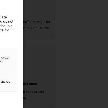
CFRIP®
 Data
ou do not
50% de redução de tempo ao
ion to a
descarnar cabos chainflex®.
ta for
igus-icon-3arrow
ences on
all
websites
Garantia até 4 anos
Pode contar com isso da
nossa parte.
igus-icon-3arrow