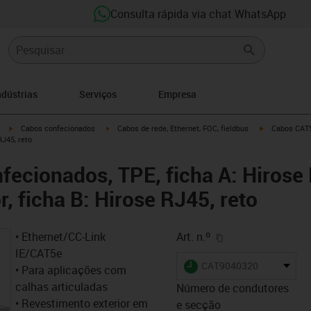
Consulta rápida via chat WhatsApp
ndústrias
Serviços
Empresa
igus-icon-arrow-right
igus-icon-arrow-right
igus-icon-arro
Cabos confecionados
Cabos de rede, Ethernet, FOC, fieldbus
Cabos CAT5e
RJ45, reto
ecionados, TPE, ficha A: Hirose
r, ficha B: Hirose RJ45, reto
igus-icon-copy-cl
• Ethernet/CC-Link
Art. n.º
IE/CAT5e
igus-icon-lieferzeit
CAT9040320
• Para aplicações com
calhas articuladas
Número de condutores
• Revestimento exterior em
e secção