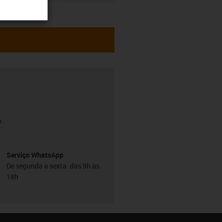
h
Serviço WhatsApp
De segunda a sexta: das 9h às
18h