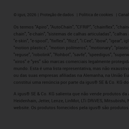
©
igus, 2026
Proteção de dados
Política de cookies
Canal
Os termos "Apiro", "AutoChain", "CFRIP", "chainflex", "chaing
chain", "e-chain", "sistemas de calhas articuladas", "calhas 
"e-skin", "e-spool", "fixflex", "flizz", "i.Cee", "ibow", "igear"
"motion plastics", "motion polímeros", "motionary", "plastic
"reguse", "robolink", "Rohbot", "savfe", "speedigus", "superwi
"xiros" e "yes" são marcas comerciais legalmente proteg
mundo. Esta é uma lista representativa, mas não exaustiva
ou das suas empresas afiliadas na Alemanha, na União Eu
constitui uma renúncia por parte da igus® SE & Co. KG do
A igus® SE & Co. KG salienta que não vende produtos da A
Heidenhain, Jetter, Lenze, LinMot, LTi DRiVES, Mitsubish
website. Os produtos fornecidos pela igus® são produtos