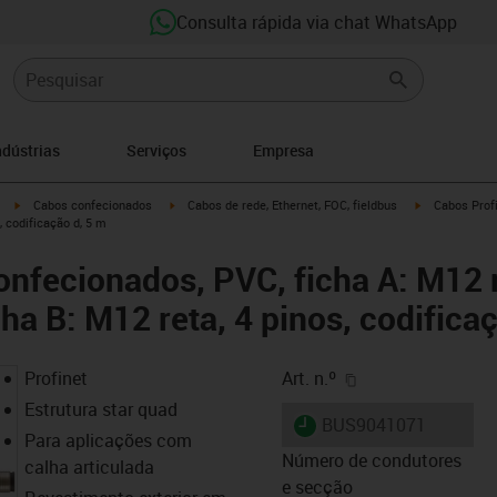
Consulta rápida via chat WhatsApp
ndústrias
Serviços
Empresa
igus-icon-arrow-right
igus-icon-arrow-right
igus-icon-arro
Cabos confecionados
Cabos de rede, Ethernet, FOC, fieldbus
Cabos Profi
, codificação d, 5 m
onfecionados, PVC, ficha A: M12 r
cha B: M12 reta, 4 pinos, codifica
igus-icon-copy-cl
Profinet
Art. n.º
Estrutura star quad
igus-icon-lieferzeit
BUS9041071
Para aplicações com
Número de condutores
calha articulada
e secção