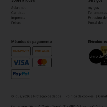
Sobre a igus®
Serviços
Sobre nós
myigus
Carreiras
Ferramentas
Imprensa
Expositor d
Feiras
Portal de tr
Métodos de pagamento
Prémios
Livro de r
PRÉ-PAGAMENTO
CONTA CLIENTE
©
igus, 2026
Proteção de dados
Política de cookies
Canal
Os termos "Apiro", "AutoChain", "CFRIP", "chainflex", "chaing