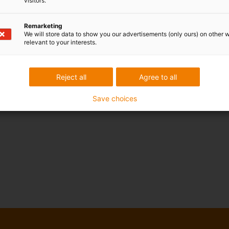
visitors.
Remarketing
We will store data to show you our advertisements (only ours) on other 
relevant to your interests.
Reject all
Agree to all
Save choices