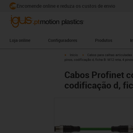
Encomende online e reduza os custos de envio
Loja online
Configuradores
Produtos
I
igus-icon-arrow-right
igus-icon-arrow-right
Início
Cabos para calhas articuladas
pinos, codificação d, ficha B: M12 reta, 4 pinos
Cabos Profinet c
codificação d, fi