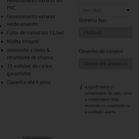
Revestimento exterior em
PVC
(4x0,38)C
Revestimento exterior
Sistema bus
igus-icon-lupe
verde-amarelo
Fator de curvatura 12,5xd
Malha integral
resistente a óleos &
Desenho do conetor
retardante de chama
10 milhões de ciclos
garantidos
Garantia até 4 anos
A igus® define o
igus-icon-info
comprimento do cabo como
o comprimento total,
incluindo os conectores ou
a confeção aberta.
Ferramentas