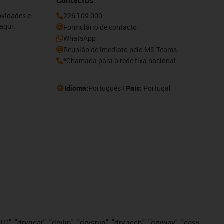
Contactos
ovidades e
226 109 000
aqui.
Formulário de contacto
WhatsApp
Reunião de imediato pelo MS Teams
*Chamada para a rede fixa nacional
Idioma:
Português
País:
Portugal
", "drygear", "drylin", "dryspin", "dry-tech", "dryway", "easy