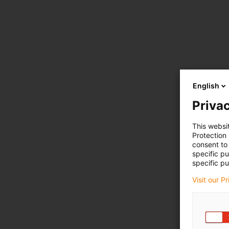
English
Privac
This websi
Protection
consent to 
specific p
specific pu
Visit our P