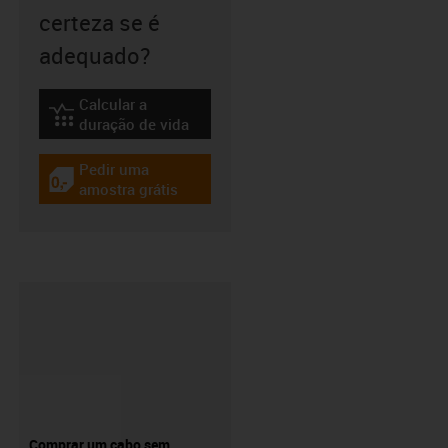
certeza se é
adequado?
Calcular a
igus-icon-lebensdauerrechner
duração de vida
Pedir uma
igus-icon-gratismuster
amostra grátis
Comprar um cabo sem