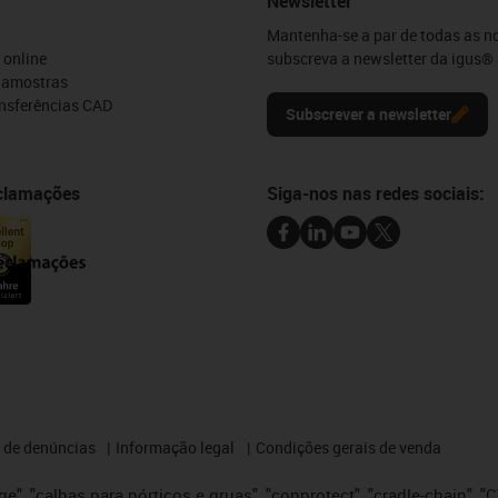
Newsletter
Mantenha-se a par de todas as n
 online
subscreva a newsletter da igus® 
e amostras
ansferências CAD
Subscrever a newsletter
eclamações
Siga-nos nas redes sociais:
 de denúncias
Informação legal
Condições gerais de venda
e", "calhas para pórticos e gruas", "conprotect", "cradle-chain", "CTD