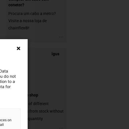
conetor?
Procura um cabo a metro?
Visite a nossa loja de
chainflex®!
igus-icon-3arrow
igus
 Data
ou do not
ion to a
ta for
connectors shop
big variaty of different
connectors from stock without
min. order quantity
ences on
all
igus-icon-3arrow