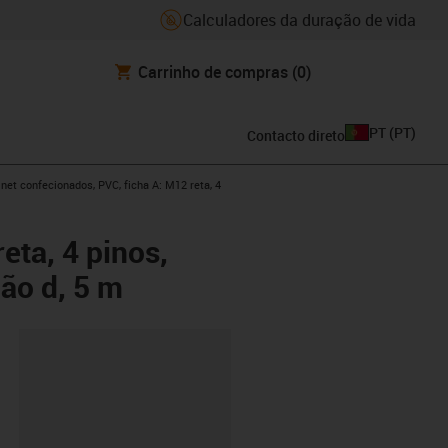
Calculadores da duração de vida
Carrinho de compras
(0)
PT
(
PT
)
Contacto direto
w-right
net confecionados, PVC, ficha A: M12 reta, 4
eta, 4 pinos,
ção d, 5 m
ipboard