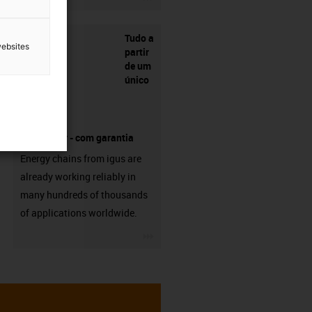
Tudo a
websites
partir
de um
único
fornecedor - com garantia
Energy chains from igus are
already working reliably in
many hundreds of thousands
of applications worldwide.
igus-icon-3arrow