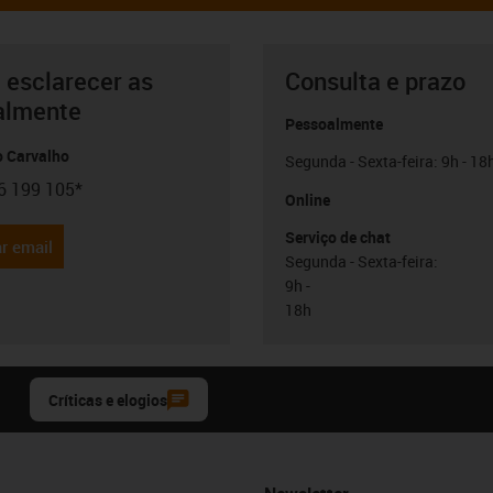
 esclarecer as
Consulta e prazo
almente
Pessoalmente
o Carvalho
Segunda - Sexta-feira: 9h - 18
6 199 105*
con-phone
Online
Serviço de chat
r email
Segunda - Sexta-feira:
9h -
18h
Críticas e elogios