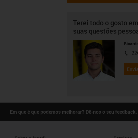
Terei todo o gosto em
suas questões pesso
Ricard
22
igus-i
Envia
Em que é que podemos melhorar? Dê-nos o seu feedback.