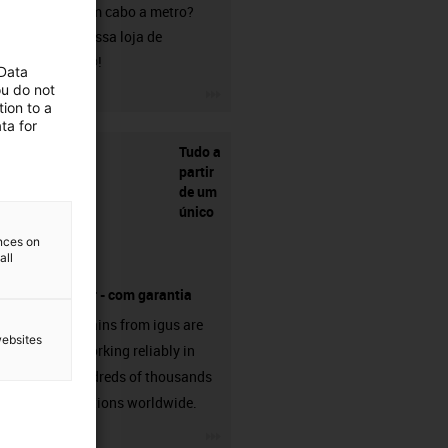
Procura um cabo a metro?
Visite a nossa loja de
chainflex®!
 Data
ou do not
igus-icon-3arrow
ion to a
ta for
Tudo a
partir
de um
único
ences on
all
fornecedor - com garantia
Energy chains from igus are
websites
already working reliably in
many hundreds of thousands
of applications worldwide.
igus-icon-3arrow