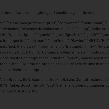
 de denúncias
Informação legal
Condições gerais de venda
e", "calhas para pórticos e gruas", "conprotect", "cradle-chain", "CTD
articuladas", "sistemas de calhas articuladas", "e-loop", "calha art
, iglide”, "iglidur", "igubal", "igumid", "igus", "igus:bike", "igusGO", "
s for longer life", "polymore", "print2mold", "Rawbot", "RBTX", "RCY
se", "pick the dryway", "tribofilament" , "tribotape", "triflex", "twi
idas da igus® SE & Co. KG, Colónia, em Alemanha e em muitos out
, dos direitos de propriedade industrial (por ex., marcas regis
ropeia, nos EUA e/ou noutros países. A ausência de uma marca c
s seus direitos de propriedade.
llen Bradley, B&R, Baumüller, Beckhoff, Lahr, Control Technique
i, NUM, Parker, Bosch Rexroth, SEW, Siemens, Stöber ou qualquer
 da igus® SE & Co. KG.