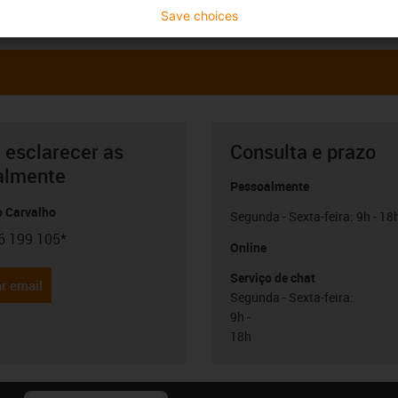
Save choices
 esclarecer as
Consulta e prazo
almente
Pessoalmente
o Carvalho
Segunda - Sexta-feira: 9h - 18
6 199 105*
con-phone
Online
Serviço de chat
r email
Segunda - Sexta-feira:
9h -
18h