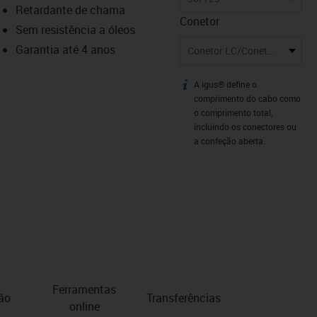
Retardante de chama
Conetor
Sem resistência a óleos
Garantia até 4 anos
Conetor LC/Conetor SC
A igus® define o
igus-icon-info
comprimento do cabo como
o comprimento total,
incluindo os conectores ou
a confeção aberta.
Ferramentas
ão
Transferências
online