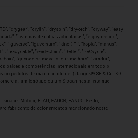
", "drygear", "drylin", "dryspin", "dry-tech", "dryway", "easy
iculada", "sistemas de calhas articuladas", "enjoyneering",
igutex", "iguverse", "iguversum", "kineKIT ", "kopla", "manus",
L" , "readycable", "readychain", "ReBeL", "ReCyycle",
sterchain", "quando se move, a igus melhora", "xirodur",
ros países e competências internacionais em todo o
tadas ou pedidos de marca pendentes) da igus® SE & Co. KG
omercial, um logótipo ou um Slogan nesta lista não
s, Danaher Motion, ELAU, FAGOR, FANUC, Festo,
 outro fabricante de acionamentos mencionado neste