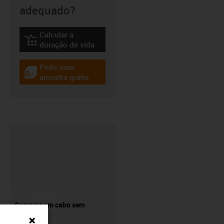
adequado?
Calcular a
igus-icon-lebensdauerrechner
duração de vida
Pedir uma
igus-icon-gratismuster
amostra grátis
Comprar um cabo sem
conetor?