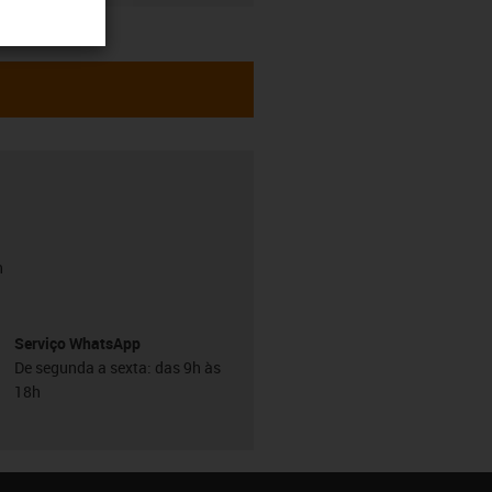
h
Serviço WhatsApp
De segunda a sexta: das 9h às
18h