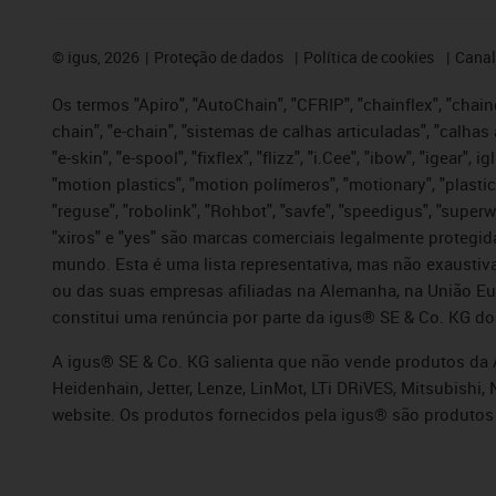
©
igus, 2026
Proteção de dados
Política de cookies
Canal
Os termos "Apiro", "AutoChain", "CFRIP", "chainflex", "chaing
chain", "e-chain", "sistemas de calhas articuladas", "calhas 
"e-skin", "e-spool", "fixflex", "flizz", "i.Cee", "ibow", "igear"
"motion plastics", "motion polímeros", "motionary", "plastic
"reguse", "robolink", "Rohbot", "savfe", "speedigus", "superwi
"xiros" e "yes" são marcas comerciais legalmente proteg
mundo. Esta é uma lista representativa, mas não exaustiva
ou das suas empresas afiliadas na Alemanha, na União Eu
constitui uma renúncia por parte da igus® SE & Co. KG do
A igus® SE & Co. KG salienta que não vende produtos da A
Heidenhain, Jetter, Lenze, LinMot, LTi DRiVES, Mitsubish
website. Os produtos fornecidos pela igus® são produtos