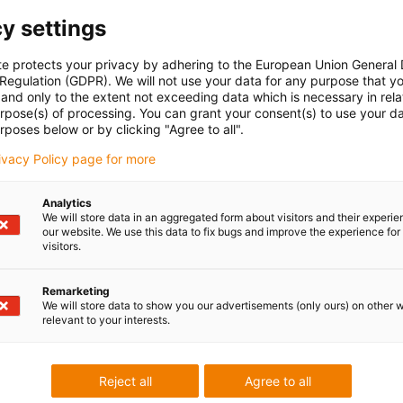
y settings
te protects your privacy by adhering to the European Union General
 Regulation (GDPR). We will not use your data for any purpose that y
and only to the extent not exceeding data which is necessary in relat
urpose(s) of processing. You can grant your consent(s) to use your da
rposes below or by clicking "Agree to all".
rivacy Policy page for more
Analytics
We will store data in an aggregated form about visitors and their experi
our website. We use this data to fix bugs and improve the experience for 
visitors.
Remarketing
We will store data to show you our advertisements (only ours) on other 
relevant to your interests.
Reject all
Agree to all