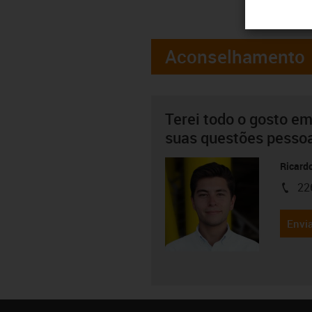
Aconselhamento
Terei todo o gosto em
suas questões pesso
Ricard
22
igus-i
Envia