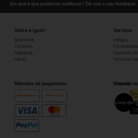
Em que é que podemos melhorar? Dê-nos o seu feedback.
Sobre a igus®
Serviços
Sobre nós
myigus
Carreiras
Ferramentas
Imprensa
Expositor d
Feiras
Portal de tr
Métodos de pagamento
Prémios
Livro de r
PRÉ-PAGAMENTO
CONTA CLIENTE