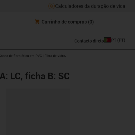
Calculadores da duração de vida
Carrinho de compras
(0)
PT
(
PT
)
Contacto direto
w-right
s-icon-arrow-right
Cabos de fibra ótica em PVC | Fibra de vidro,
A: LC, ficha B: SC
ipboard