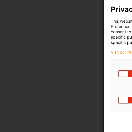
Privac
This websi
Protection
consent to 
specific p
specific pu
Visit our P