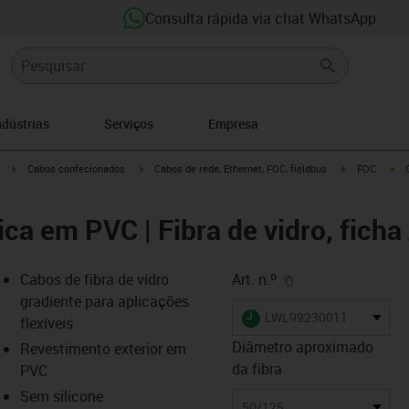
Consulta rápida via chat WhatsApp
ndústrias
Serviços
Empresa
igus-icon-arrow-right
igus-icon-arrow-right
igus-icon-arro
igu
Cabos confecionados
Cabos de rede, Ethernet, FOC, fieldbus
FOC
ica em PVC | Fibra de vidro, ficha 
igus-icon-copy-cl
Cabos de fibra de vidro
Art. n.º
gradiente para aplicações
igus-icon-lieferzeit
LWL99230011
flexíveis
Diâmetro aproximado
Revestimento exterior em
da fibra
PVC
-icon-lupe
-icon-lupe
Sem silicone
50/125