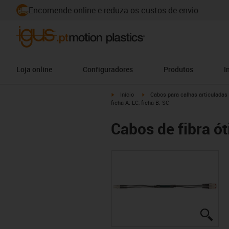
Encomende online e reduza os custos de envio
Loja online
Configuradores
Produtos
I
igus-icon-arrow-right
igus-icon-arrow-right
Início
Cabos para calhas articuladas
ficha A: LC, ficha B: SC
Cabos de fibra ót
igus
igus