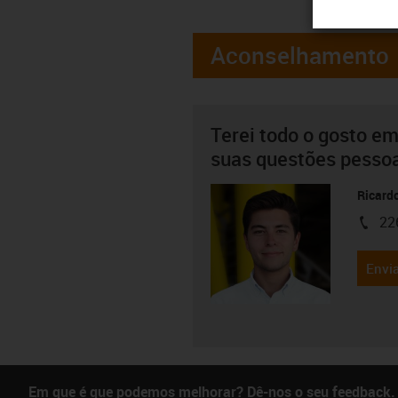
Aconselhamento
Terei todo o gosto em
suas questões pesso
Ricard
22
igus-i
Envia
Em que é que podemos melhorar? Dê-nos o seu feedback.