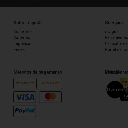
Sobre a igus®
Serviços
Sobre nós
myigus
Carreiras
Ferramentas
Imprensa
Expositor d
Feiras
Portal de tr
Métodos de pagamento
Prémios
Livro de r
PRÉ-PAGAMENTO
CONTA CLIENTE