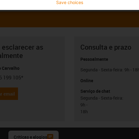
Save choices
 esclarecer as
Consulta e prazo
almente
Pessoalmente
o Carvalho
Segunda - Sexta-feira: 9h - 18
6 199 105*
con-phone
Online
Serviço de chat
r email
Segunda - Sexta-feira:
9h -
18h
Críticas e elogios