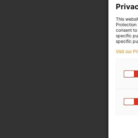
Privac
This websi
Protection
consent to 
specific p
specific pu
Visit our P