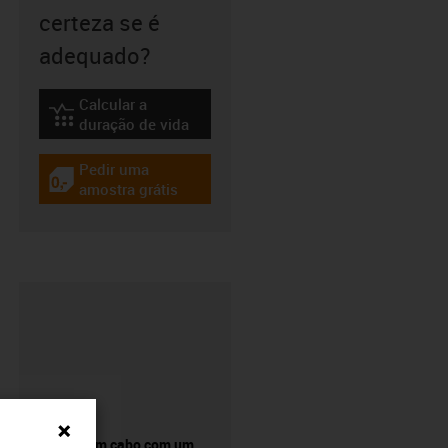
certeza se é
adequado?
Calcular a
igus-icon-lebensdauerrechner
duração de vida
Pedir uma
igus-icon-gratismuster
amostra grátis
Comprar um cabo com um