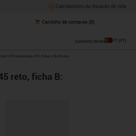
Calculadores da duração de vida
Carrinho de compras
(0)
PT
(
PT
)
Contacto direto
w-right
net/CAT5 industriais, PVC, ficha A: RJ45 reto,
5 reto, ficha B:
ipboard