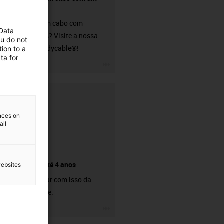
conetor?
Procura um cabo com
 Data
conectores? Visite a nossa
ou do not
loja de readycable®!
ion to a
ta for
igus-icon-3arrow
ences on
all
Garantia até 4 anos
websites
Pode contar com isso da
nossa parte.
igus-icon-3arrow