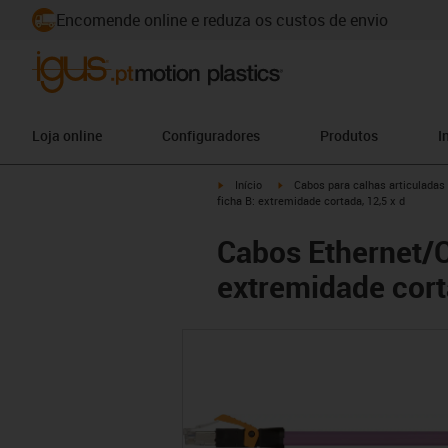
Encomende online e reduza os custos de envio
Loja online
Configuradores
Produtos
I
igus-icon-arrow-right
igus-icon-arrow-right
Início
Cabos para calhas articuladas
ficha B: extremidade cortada, 12,5 x d
Cabos Ethernet/CA
extremidade cort