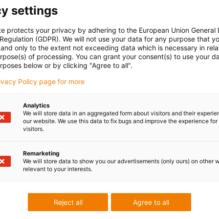
y settings
te protects your privacy by adhering to the European Union General
 Regulation (GDPR). We will not use your data for any purpose that y
and only to the extent not exceeding data which is necessary in relat
urpose(s) of processing. You can grant your consent(s) to use your da
rposes below or by clicking "Agree to all".
rivacy Policy page for more
Analytics
We will store data in an aggregated form about visitors and their experi
our website. We use this data to fix bugs and improve the experience for 
visitors.
Remarketing
We will store data to show you our advertisements (only ours) on other 
relevant to your interests.
Reject all
Agree to all