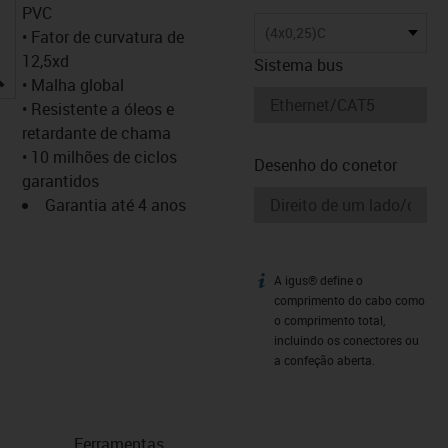
PVC
(4x0,25)C
• Fator de curvatura de
12,5xd
Sistema bus
igus-icon-lupe
• Malha global
• Resistente a óleos e
retardante de chama
• 10 milhões de ciclos
Desenho do conetor
garantidos
Garantia até 4 anos
A igus® define o
igus-icon-info
comprimento do cabo como
o comprimento total,
incluindo os conectores ou
a confeção aberta.
Ferramentas