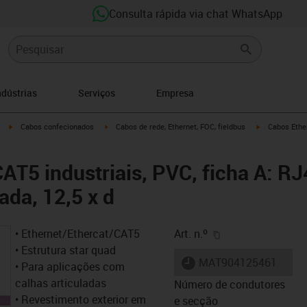
Consulta rápida via chat WhatsApp
ndústrias
Serviços
Empresa
igus-icon-arrow-right
igus-icon-arrow-right
igus-icon-arro
Cabos confecionados
Cabos de rede, Ethernet, FOC, fieldbus
Cabos Ether
T5 industriais, PVC, ficha A: RJ4
ada, 12,5 x d
igus-icon-copy-cl
• Ethernet/Ethercat/CAT5
Art. n.º
• Estrutura star quad
igus-icon-lieferzeit
MAT904125461
• Para aplicações com
calhas articuladas
Número de condutores
• Revestimento exterior em
e secção