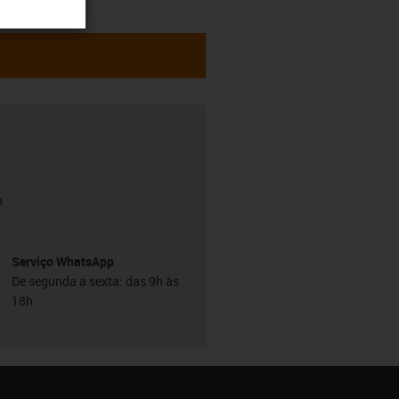
h
Serviço WhatsApp
De segunda a sexta: das 9h às
18h