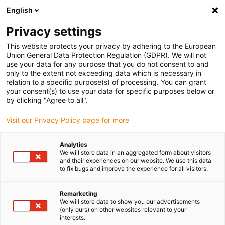
English
(0)
Privacy settings
igus-icon-arrow-right
igus-icon-arrow-right
igus-icon-arrow-right
igus-icon
Início
Cabos para calhas articuladas
Cabos confecionados
This website protects your privacy by adhering to the European
igus-icon-arrow-right
Cabos de rede, Ethernet, FOC, fieldbus
Cabos Ethernet/CAT5 industriais, PUR,
Union General Data Protection Regulation (GDPR). We will not
ficha A: M12 fêmea reto e codificação em d, ficha B: M12 macho curvo e
use your data for any purpose that you do not consent to and
codificação em d, 12,5 x d
only to the extent not exceeding data which is necessary in
relation to a specific purpose(s) of processing. You can grant
Cabos Ethernet/CAT5
your consent(s) to use your data for specific purposes below or
by clicking "Agree to all".
industriais, PUR, ficha A: M12
Visit our Privacy Policy page for more
fêmea reto e codificação em d,
ficha B: M12 macho curvo e
Analytics
We will store data in an aggregated form about visitors
codificação em d, 12,5 x d
and their experiences on our website. We use this data
to fix bugs and improve the experience for all visitors.
Remarketing
We will store data to show you our advertisements
(only ours) on other websites relevant to your
interests.