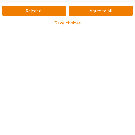
Reject all
Agree to all
Save choices
igus-icon-lup
Para aplicações de exigência média
Revestimento exterior em PUR
Malha integral
Resistente a fluidos de refrigeração
Resistente ao corte
Resistente a óleos (de acordo com a DIN EN 50363-10-
2)
Retardante de chama
Isento de PVC
Resistente à hidrólise e a micróbios
Resistentes a raios UV