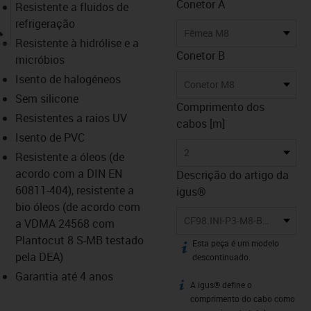
Conetor A
Resistente a fluidos de
refrigeração
igus-icon-lupe
Fêmea M8
Resistente à hidrólise e a
Conetor B
micróbios
Isento de halogéneos
Conetor M8
Sem silicone
Comprimento dos
Resistentes a raios UV
cabos [m]
Isento de PVC
2
Resistente a óleos (de
acordo com a DIN EN
Descrição do artigo da
60811-404), resistente a
igus®
bio óleos (de acordo com
CF98.INI-P3-M8-BG/M8-SG-2
a VDMA 24568 com
Plantocut 8 S-MB testado
Esta peça é um modelo
igus-icon-info
pela DEA)
descontinuado.
Garantia até 4 anos
A igus® define o
igus-icon-info
comprimento do cabo como