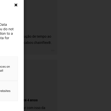
 Data
CFRIP®
ou do not
ion to a
50% de redução de tempo ao
ta for
descarnar cabos chainflex®.
igus-icon-3arrow
ences on
all
websites
Garantia até 4 anos
Pode contar com isso da