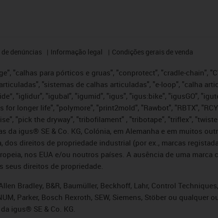
 de denúncias
Informação legal
Condições gerais de venda
e", "calhas para pórticos e gruas", "conprotect", "cradle-chain", "CTD
articuladas", "sistemas de calhas articuladas", "e-loop", "calha art
, iglide”, "iglidur", "igubal", "igumid", "igus", "igus:bike", "igusGO", "
s for longer life", "polymore", "print2mold", "Rawbot", "RBTX", "RCY
se", "pick the dryway", "tribofilament" , "tribotape", "triflex", "twi
idas da igus® SE & Co. KG, Colónia, em Alemanha e em muitos out
, dos direitos de propriedade industrial (por ex., marcas regis
ropeia, nos EUA e/ou noutros países. A ausência de uma marca c
s seus direitos de propriedade.
llen Bradley, B&R, Baumüller, Beckhoff, Lahr, Control Technique
i, NUM, Parker, Bosch Rexroth, SEW, Siemens, Stöber ou qualquer
 da igus® SE & Co. KG.