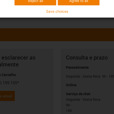
Reject all
Agree to all
Save choices
 esclarecer as
Consulta e prazo
almente
Pessoalmente
o Carvalho
Segunda - Sexta-feira: 9h - 18
6 199 105*
con-phone
Online
Serviço de chat
r email
Segunda - Sexta-feira:
9h -
18h