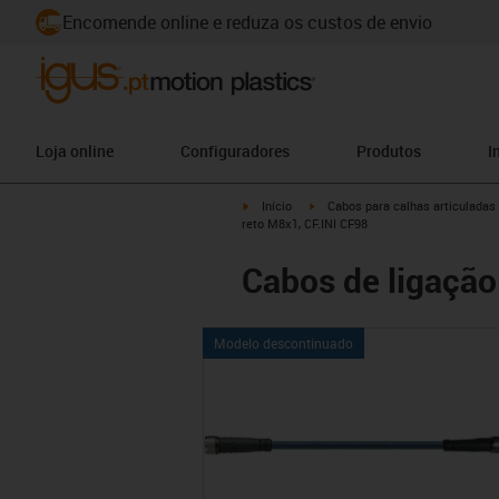
Encomende online e reduza os custos de envio
Loja online
Configuradores
Produtos
I
igus-icon-arrow-right
igus-icon-arrow-right
Início
Cabos para calhas articuladas
reto M8x1, CF.INI CF98
Cabos de ligação
Modelo descontinuado