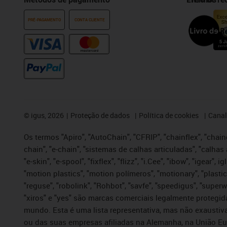
PRÉ-PAGAMENTO
CONTA CLIENTE
©
igus, 2026
Proteção de dados
Política de cookies
Canal
Os termos "Apiro", "AutoChain", "CFRIP", "chainflex", "chaing
chain", "e-chain", "sistemas de calhas articuladas", "calhas 
"e-skin", "e-spool", "fixflex", "flizz", "i.Cee", "ibow", "igear"
"motion plastics", "motion polímeros", "motionary", "plastic
"reguse", "robolink", "Rohbot", "savfe", "speedigus", "superwi
"xiros" e "yes" são marcas comerciais legalmente proteg
mundo. Esta é uma lista representativa, mas não exaustiva
ou das suas empresas afiliadas na Alemanha, na União Eu