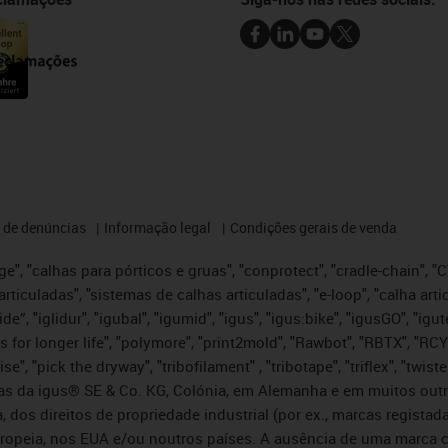
 de denúncias
Informação legal
Condições gerais de venda
e", "calhas para pórticos e gruas", "conprotect", "cradle-chain", "CTD
articuladas", "sistemas de calhas articuladas", "e-loop", "calha art
, iglide”, "iglidur", "igubal", "igumid", "igus", "igus:bike", "igusGO", "
s for longer life", "polymore", "print2mold", "Rawbot", "RBTX", "RCY
se", "pick the dryway", "tribofilament" , "tribotape", "triflex", "twi
idas da igus® SE & Co. KG, Colónia, em Alemanha e em muitos out
, dos direitos de propriedade industrial (por ex., marcas regis
ropeia, nos EUA e/ou noutros países. A ausência de uma marca c