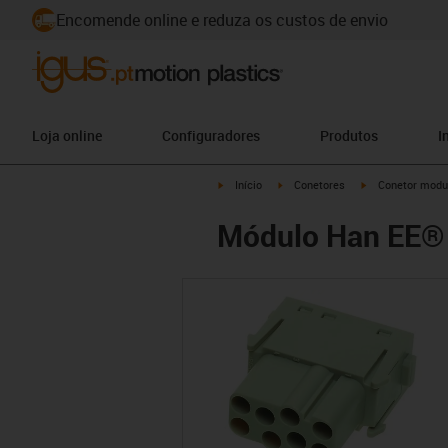
Encomende online e reduza os custos de envio
Loja online
Configuradores
Produtos
I
igus-icon-arrow-right
igus-icon-arrow-right
igus-icon-arrow-
Início
Conetores
Conetor modu
Módulo Han EE®