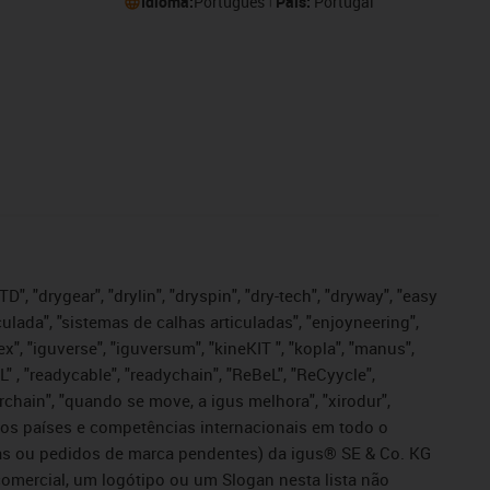
Idioma:
Português
País:
Portugal
", "drygear", "drylin", "dryspin", "dry-tech", "dryway", "easy
iculada", "sistemas de calhas articuladas", "enjoyneering",
igutex", "iguverse", "iguversum", "kineKIT ", "kopla", "manus",
L" , "readycable", "readychain", "ReBeL", "ReCyycle",
sterchain", "quando se move, a igus melhora", "xirodur",
ros países e competências internacionais em todo o
tadas ou pedidos de marca pendentes) da igus® SE & Co. KG
omercial, um logótipo ou um Slogan nesta lista não