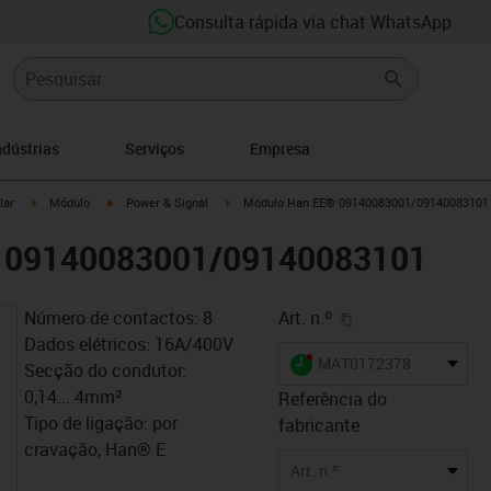
Consulta rápida via chat WhatsApp
ndústrias
Serviços
Empresa
right
igus-icon-arrow-right
igus-icon-arrow-right
igus-icon-arrow-right
lar
Módulo
Power & Signal
Módulo Han EE® 09140083001/09140083101
 09140083001/09140083101
igus-icon-copy-cl
Número de contactos: 8
Art. n.º
Dados elétricos: 16A/400V
igus-icon-lieferzeit-dot
MAT0172378
Secção do condutor:
0,14... 4mm²
Referência do
Tipo de ligação: por
fabricante
cravação, Han® E
Art. n.º