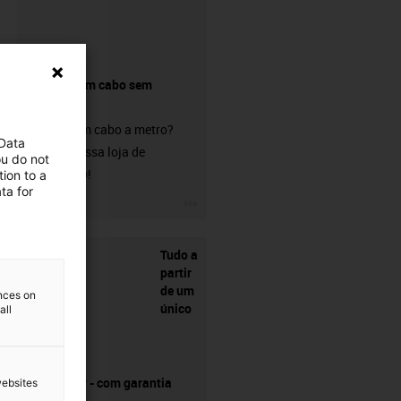
Comprar um cabo sem
conetor?
Procura um cabo a metro?
 Data
Visite a nossa loja de
ou do not
chainflex®!
ion to a
ta for
igus-icon-3arrow
Tudo a
partir
de um
ences on
único
all
fornecedor - com garantia
websites