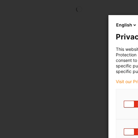
English
Privac
This websi
Protection
consent to 
specific p
specific pu
Visit our P