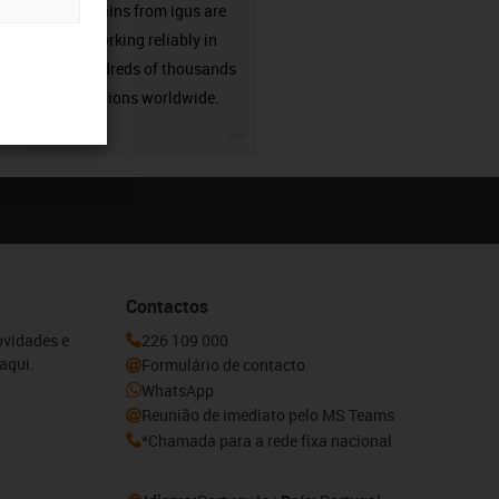
Energy chains from igus are
already working reliably in
many hundreds of thousands
of applications worldwide.
igus-icon-3arrow
Contactos
ovidades e
226 109 000
aqui.
Formulário de contacto
WhatsApp
Reunião de imediato pelo MS Teams
*Chamada para a rede fixa nacional