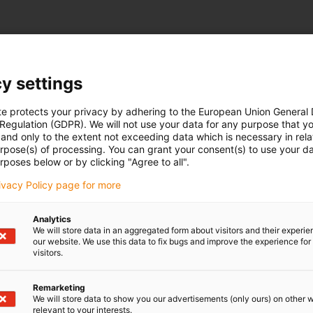
y settings
te protects your privacy by adhering to the European Union General
 Regulation (GDPR). We will not use your data for any purpose that y
and only to the extent not exceeding data which is necessary in relat
urpose(s) of processing. You can grant your consent(s) to use your da
rposes below or by clicking "Agree to all".
rivacy Policy page for more
Analytics
We will store data in an aggregated form about visitors and their experi
our website. We use this data to fix bugs and improve the experience for 
visitors.
Remarketing
We will store data to show you our advertisements (only ours) on other 
relevant to your interests.