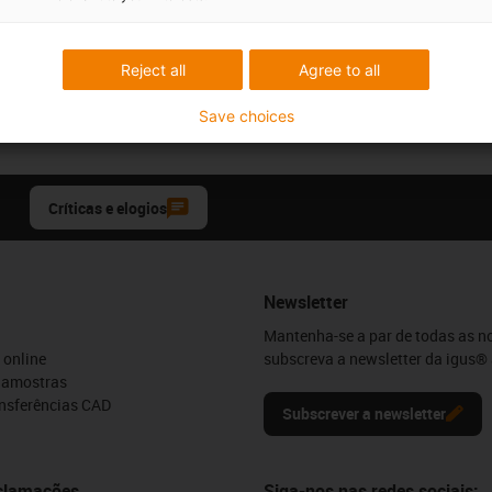
Reject all
Agree to all
Save choices
Críticas e elogios
Newsletter
Mantenha-se a par de todas as n
 online
subscreva a newsletter da igus® 
e amostras
ansferências CAD
Subscrever a newsletter
eclamações
Siga-nos nas redes sociais: