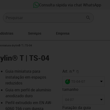
Consulta rápida via chat WhatsApp
ndústrias
Serviços
Empresa
n-arrow-right
iniatura drylin® T | TS-04
ylin® T | TS-04
igus-icon-copy-cl
Guia miniatura para
Art. n.º
instalação em espaços
igus-icon-lieferzeit-dot
TS-04-07
reduzidos
tamanho
Guia em perfil de alumínio
anodizado duro
-icon-lupe
-icon-lupe
04-07
Perfil extrudido em EN AW-
Furação da guia
6060 T66 com dureza