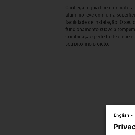
Conheça a guia linear miniatura
alumínio leve com uma superfície
facilidade de instalação. O seu
funcionamento suave a temperatu
combinação perfeita de eficiênci
seu próximo projeto.
English
Privac