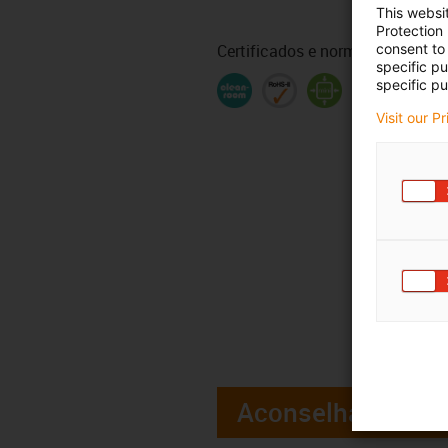
This websi
Protection
Certificados e normas
consent to 
specific p
specific pu
Visit our P
Aconselhamento