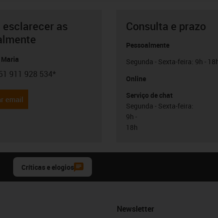
 esclarecer as
Consulta e prazo
almente
Pessoalmente
 Maria
Segunda - Sexta-feira: 9h - 18
51 911 928 534*
con-phone
Online
Serviço de chat
r email
Segunda - Sexta-feira:
9h -
18h
Críticas e elogios
Newsletter