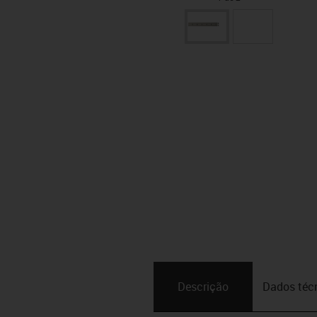
Descrição
Dados téc