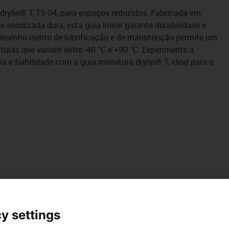
 drylin® T, TS-04, para espaços reduzidos. Fabricada em
 anodizada dura, esta guia linear garante durabilidade e
 desenho isento de lubrificação e de manutenção permite um
ras que variam entre -40 °C e +90 °C. Experimente a
a e fiabilidade com a guia miniatura drylin® T, ideal para o
y settings