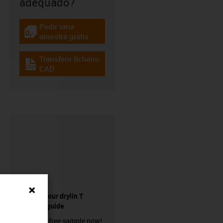
adequado?
Pedir uma
igus-icon-gratismuster
amostra grátis
Transferir ficheiro
igus-icon-cad-dateien
CAD
Sample of our drylin T
miniature guide
Order your free sample now!