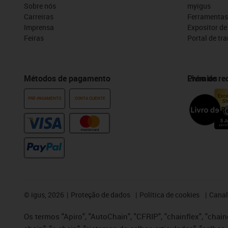
Sobre nós
myigus
Carreiras
Ferramentas
Imprensa
Expositor d
Feiras
Portal de tr
Métodos de pagamento
Prémios
Livro de r
PRÉ-PAGAMENTO
CONTA CLIENTE
©
igus, 2026
Proteção de dados
Política de cookies
Canal
Os termos "Apiro", "AutoChain", "CFRIP", "chainflex", "chaing