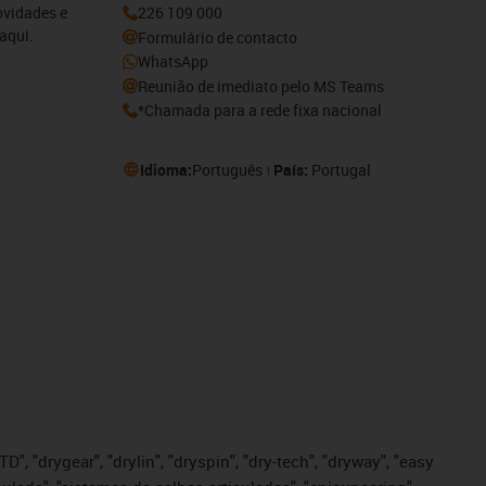
ovidades e
226 109 000
aqui.
Formulário de contacto
WhatsApp
Reunião de imediato pelo MS Teams
*Chamada para a rede fixa nacional
Idioma:
Português
País:
Portugal
", "drygear", "drylin", "dryspin", "dry-tech", "dryway", "easy