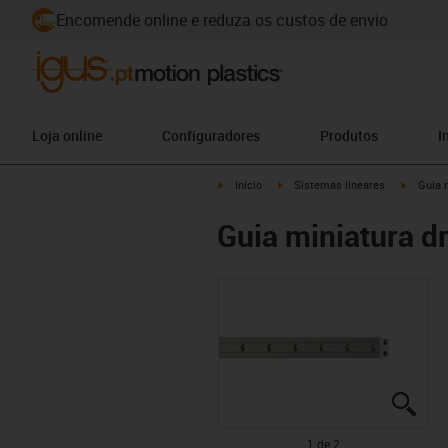
Encomende online e reduza os custos de envio
Loja online
Configuradores
Produtos
I
igus-icon-arrow-right
igus-icon-arrow-right
igus-ico
Início
Sistemas lineares
Guia m
Guia miniatura dr
igus
igus
1 de 2