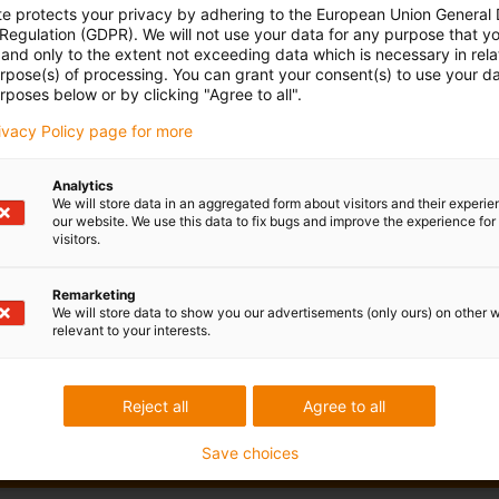
te protects your privacy by adhering to the European Union General
 Regulation (GDPR). We will not use your data for any purpose that y
and only to the extent not exceeding data which is necessary in relat
urpose(s) of processing. You can grant your consent(s) to use your da
rposes below or by clicking "Agree to all".
rivacy Policy page for more
Analytics
We will store data in an aggregated form about visitors and their experi
our website. We use this data to fix bugs and improve the experience for 
visitors.
Remarketing
We will store data to show you our advertisements (only ours) on other 
relevant to your interests.
Reject all
Agree to all
Save choices