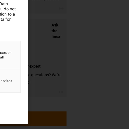
 Data
igus-icon-3arrow
ou do not
ion to a
ta for
Ask
the
linear
ences on
all
technology expert
Do you have questions? We're
websites
here to help!
igus-icon-3arrow