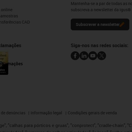
Mantenha-se a par de todas as n
 online
subscreva a newsletter da igus® 
e amostras
ansferências CAD
Subscrever a newsletter
eclamações
Siga-nos nas redes sociais:
 de denúncias
Informação legal
Condições gerais de venda
e", "calhas para pórticos e gruas", "conprotect", "cradle-chain", "CTD