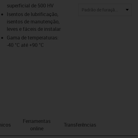
superficial de 500 HV
Padrão de furação standard
Isentos de lubrificação,
isentos de manutenção,
leves e fáceis de instalar
Gama de temperaturas:
-40 °C até +90 °C
Ferramentas
nicos
Transferências
online