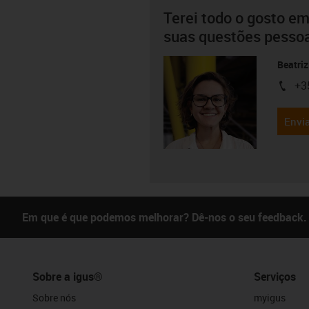
Terei todo o gosto em
suas questões pesso
Beatriz
+3
igus-i
Envia
Em que é que podemos melhorar? Dê-nos o seu feedback.
Sobre a igus®
Serviços
Sobre nós
myigus