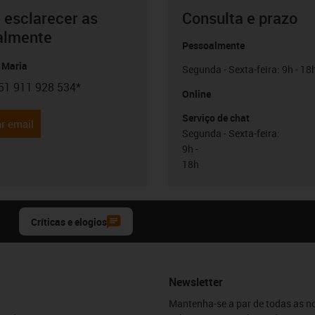
 esclarecer as
Consulta e prazo
almente
Pessoalmente
 Maria
Segunda - Sexta-feira: 9h - 18
51 911 928 534*
con-phone
Online
Serviço de chat
r email
Segunda - Sexta-feira:
9h -
18h
Críticas e elogios
Newsletter
Mantenha-se a par de todas as n