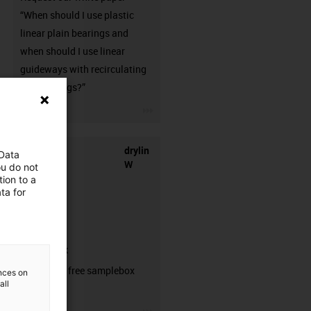
“When should I use plastic
linear plain bearings and
when should I use linear
guideways with recirculating
ball bearings?”
igus-icon-3arrow
drylin
 Data
W
ou do not
ion to a
ta for
samplebox
Order your free samplebox
ences on
all
here!
igus-icon-3arrow