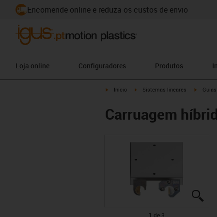
Encomende online e reduza os custos de envio
Loja online
Configuradores
Produtos
I
igus-icon-arrow-right
igus-icon-arrow-right
igus-ico
Início
Sistemas lineares
Guias
Carruagem híbri
igu
igu
igu
1 de 3