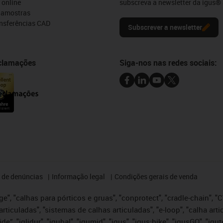
 online
subscreva a newsletter da igus® 
e amostras
ansferências CAD
Subscrever a newsletter
eclamações
Siga-nos nas redes sociais:
 de denúncias
Informação legal
Condições gerais de venda
e", "calhas para pórticos e gruas", "conprotect", "cradle-chain", "CTD
articuladas", "sistemas de calhas articuladas", "e-loop", "calha art
, iglide”, "iglidur", "igubal", "igumid", "igus", "igus:bike", "igusGO", "