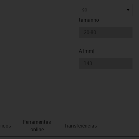
90
tamanho
A [mm]
Ferramentas
nicos
Transferências
online