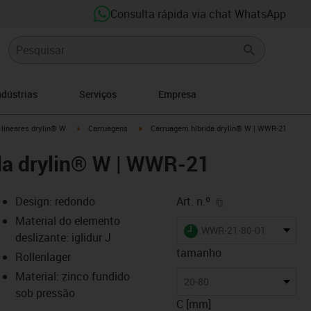
Consulta rápida via chat WhatsApp
ndústrias
Serviços
Empresa
n-arrow-right
igus-icon-arrow-right
igus-icon-arrow-right
 lineares drylin® W
Carruagens
Carruagem híbrida drylin® W | WWR-21
da drylin® W | WWR-21
igus-icon-copy-cl
Design: redondo
Art. n.º
Material do elemento
igus-icon-lieferzeit
WWR-21-80-01
deslizante: iglidur J
tamanho
Rollenlager
Material: zinco fundido
s-icon-lupe
s-icon-lupe
s-icon-lupe
20-80
sob pressão
C [mm]