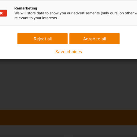
Remarketing
We will store data to show you our advertisements (only ours) on other 
relevant to your interests.
Reject all
Agree to all
Save choices