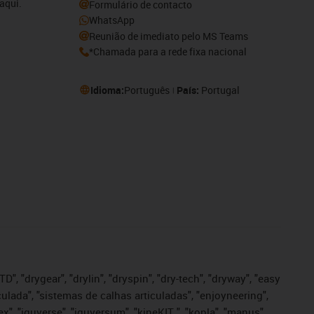
aqui.
Formulário de contacto
WhatsApp
Reunião de imediato pelo MS Teams
*Chamada para a rede fixa nacional
Idioma:
Português
País:
Portugal
", "drygear", "drylin", "dryspin", "dry-tech", "dryway", "easy
iculada", "sistemas de calhas articuladas", "enjoyneering",
igutex", "iguverse", "iguversum", "kineKIT ", "kopla", "manus",