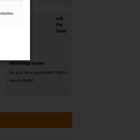
websites
Ask
the
linear
technology expert
Do you have questions? We're
here to help!
igus-icon-3arrow