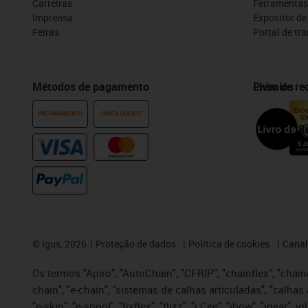
Carreiras
Ferramentas
Imprensa
Expositor d
Feiras
Portal de tr
Métodos de pagamento
Prémios
Livro de r
PRÉ-PAGAMENTO
CONTA CLIENTE
©
igus, 2026
Proteção de dados
Política de cookies
Canal
Os termos "Apiro", "AutoChain", "CFRIP", "chainflex", "chaing
chain", "e-chain", "sistemas de calhas articuladas", "calhas 
"e-skin", "e-spool", "fixflex", "flizz", "i.Cee", "ibow", "igear"