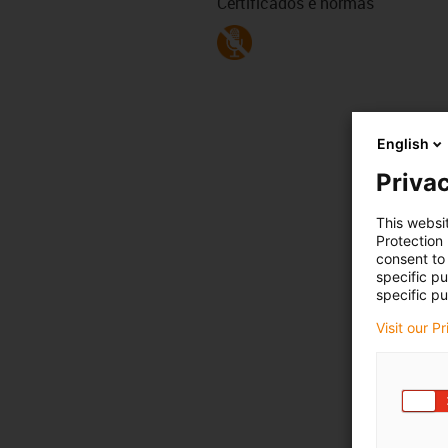
Certificados e normas
English
Privac
This websi
Protection
consent to 
specific p
specific pu
Visit our P