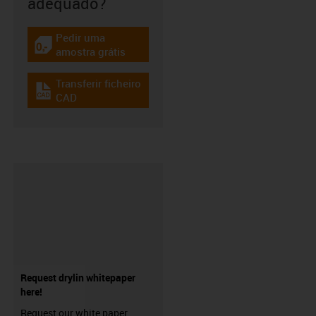
adequado?
Pedir uma
igus-icon-gratismuster
amostra grátis
Transferir ficheiro
igus-icon-cad-dateien
CAD
Request drylin whitepaper
here!
Request our white paper