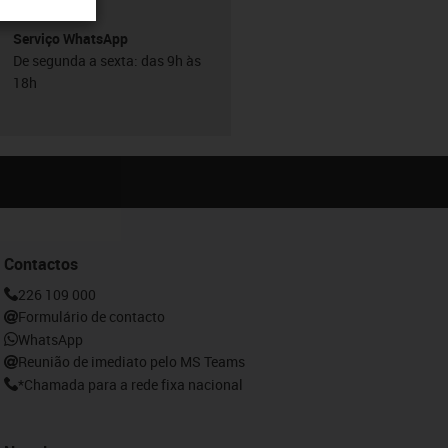
Serviço WhatsApp
De segunda a sexta: das 9h às
18h
Contactos
226 109 000
Formulário de contacto
WhatsApp
Reunião de imediato pelo MS Teams
*Chamada para a rede fixa nacional