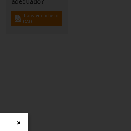
adequado?
Transferir ficheiro
igus-icon-cad-dateien
CAD