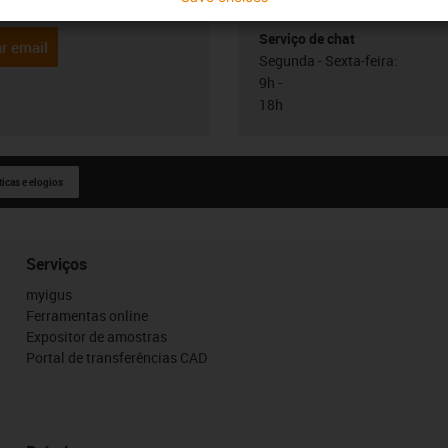
Online
Serviço de chat
r email
Segunda - Sexta-feira:
9h -
18h
ticas e elogios
Serviços
myigus
Ferramentas online
Expositor de amostras
Portal de transferências CAD