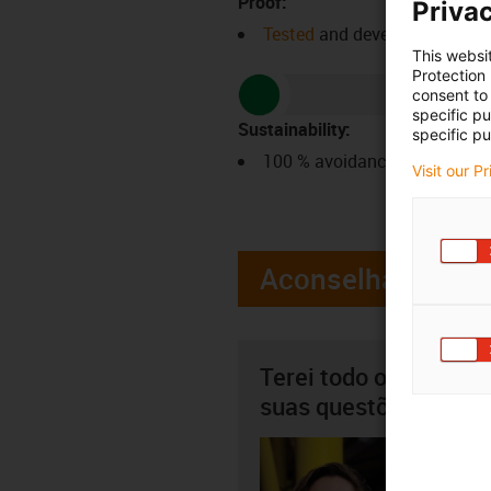
Proof:
Privac
Tested
and developed in coll
This websi
Protection
consent to 
specific p
Sustainability:
specific pu
100 % avoidance of any lubri
Visit our P
Aconselhamento
Terei todo o gosto em
suas questões pesso
Beatriz
+3
igus-i