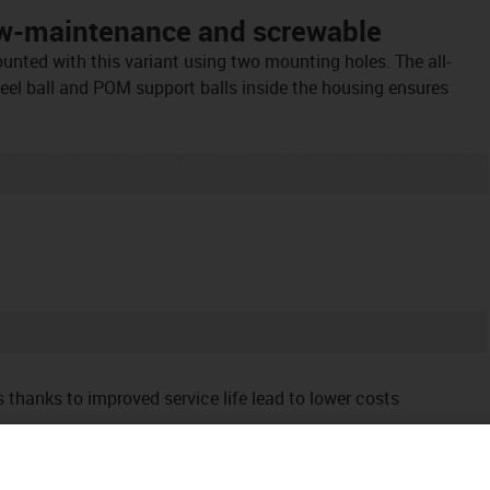
low-maintenance and screwable
ounted with this variant using two mounting holes. The all-
teel ball and POM support balls inside the housing ensures
thanks to improved service life lead to lower costs