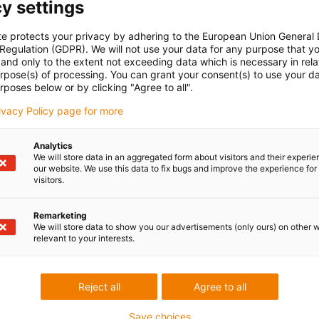
y settings
aboration with our customers
te protects your privacy by adhering to the European Union General
 Regulation (GDPR). We will not use your data for any purpose that y
and only to the extent not exceeding data which is necessary in relat
urpose(s) of processing. You can grant your consent(s) to use your da
rposes below or by clicking "Agree to all".
cation
rivacy Policy page for more
Analytics
We will store data in an aggregated form about visitors and their experi
our website. We use this data to fix bugs and improve the experience for 
visitors.
Remarketing
We will store data to show you our advertisements (only ours) on other 
relevant to your interests.
 esclarecer as
Consulta e prazo
almente
Pessoalmente
Reject all
Agree to all
 Maria
Segunda - Sexta-feira: 9h - 18
51 911 928 534*
con-phone
Save choices