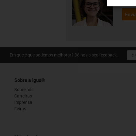
Envia
Em que é que podemos melhorar? Dê-nos o seu feedback.
Crí
Sobre a igus®
Sobre nós
Carreiras
Imprensa
Feiras