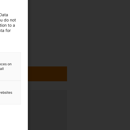
 Data
ou do not
ion to a
ta for
ences on
all
websites
h