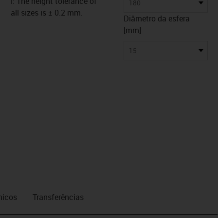
ℹ️: The height tolerance of
180
all sizes is ± 0.2 mm.
us-icon-arrow-right
Diâmetro da esfera
[mm]
15
nicos
Transferências