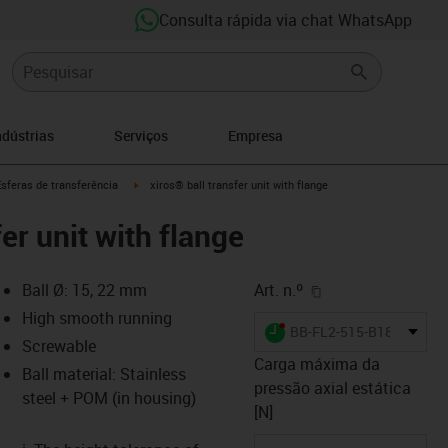
Consulta rápida via chat WhatsApp
ndústrias
Serviços
Empresa
s-icon-arrow-right
igus-icon-arrow-right
sferas de transferência
xiros® ball transfer unit with flange
fer unit with flange
igus-icon-copy-cl
Ball Ø: 15, 22 mm
Art. n.º
High smooth running
igus-icon-lieferzeit-dot
BB-FL2-515-B180-ES-P
Screwable
Carga máxima da
Ball material: Stainless
pressão axial estática
steel + POM (in housing)
-icon-lupe
-icon-lupe
-icon-lupe
-icon-lupe
[N]