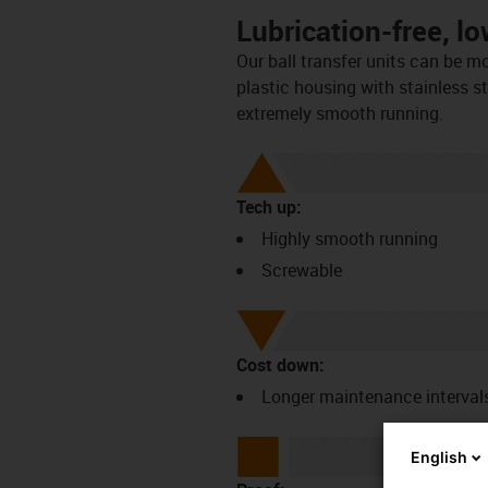
Lubrication-free, 
Our ball transfer units can be m
plastic housing with stainless s
extremely smooth running.
Tech up:
Highly smooth running
Screwable
Cost down:
Longer maintenance intervals 
English