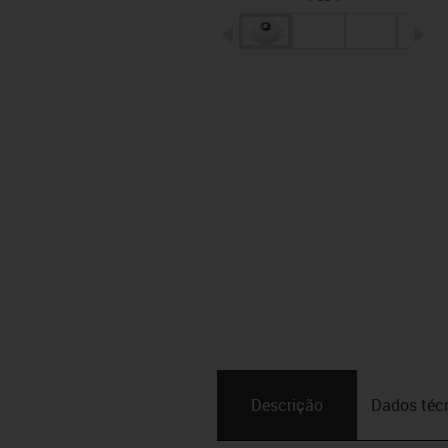
igus-icon-arrow-left
ig
Descrição
Dados téc