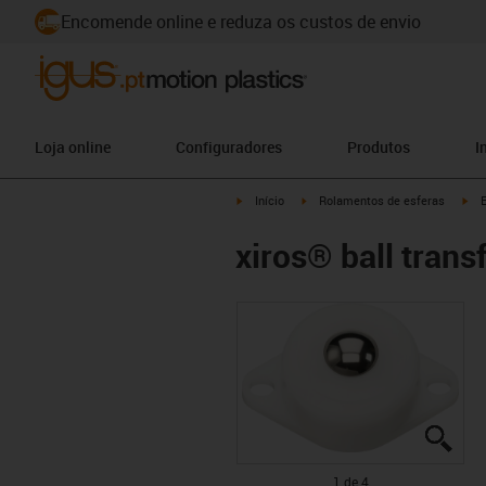
Encomende online e reduza os custos de envio
Loja online
Configuradores
Produtos
I
igus-icon-arrow-right
igus-icon-arrow-right
igu
Início
Rolamentos de esferas
E
xiros® ball trans
igus
igus
igus
igus
1 de 4