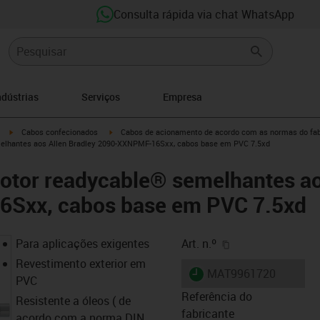
Consulta rápida via chat WhatsApp
ndústrias
Serviços
Empresa
igus-icon-arrow-right
igus-icon-arrow-right
Cabos confecionados
Cabos de acionamento de acordo com as normas do fab
elhantes aos Allen Bradley 2090-XXNPMF-16Sxx, cabos base em PVC 7.5xd
otor readycable® semelhantes ao
Sxx, cabos base em PVC 7.5xd
igus-icon-copy-cl
Para aplicações exigentes
Art. n.º
Revestimento exterior em
igus-icon-lieferzeit
MAT9961720
PVC
Referência do
Resistente a óleos ( de
fabricante
acordo com a norma DIN