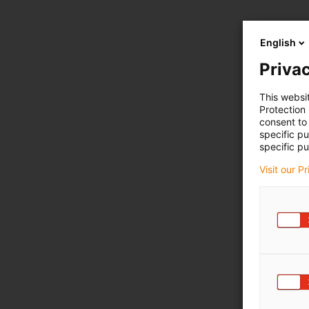
English
Privac
This websi
Protection
consent to 
specific p
specific pu
Visit our P