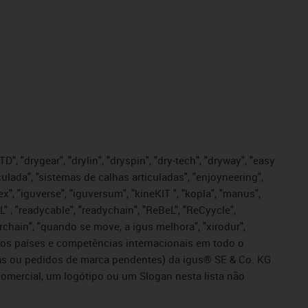
", "drygear", "drylin", "dryspin", "dry-tech", "dryway", "easy
iculada", "sistemas de calhas articuladas", "enjoyneering",
igutex", "iguverse", "iguversum", "kineKIT ", "kopla", "manus",
L" , "readycable", "readychain", "ReBeL", "ReCyycle",
sterchain", "quando se move, a igus melhora", "xirodur",
ros países e competências internacionais em todo o
tadas ou pedidos de marca pendentes) da igus® SE & Co. KG
omercial, um logótipo ou um Slogan nesta lista não