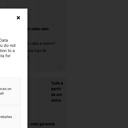
Comprar um cabo sem
conetor?
 Data
Procura um cabo a metro?
ou do not
Visite a nossa loja de
ion to a
ta for
chainflex®!
igus-icon-3arrow
Tudo a
partir
ences on
all
de um
único
websites
fornecedor - com garantia