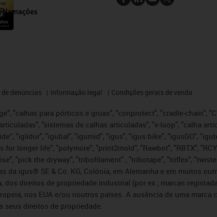
 de denúncias
Informação legal
Condições gerais de venda
e", "calhas para pórticos e gruas", "conprotect", "cradle-chain", "CTD
articuladas", "sistemas de calhas articuladas", "e-loop", "calha art
, iglide”, "iglidur", "igubal", "igumid", "igus", "igus:bike", "igusGO", "
s for longer life", "polymore", "print2mold", "Rawbot", "RBTX", "RCY
se", "pick the dryway", "tribofilament" , "tribotape", "triflex", "twi
idas da igus® SE & Co. KG, Colónia, em Alemanha e em muitos out
, dos direitos de propriedade industrial (por ex., marcas regis
ropeia, nos EUA e/ou noutros países. A ausência de uma marca c
s seus direitos de propriedade.