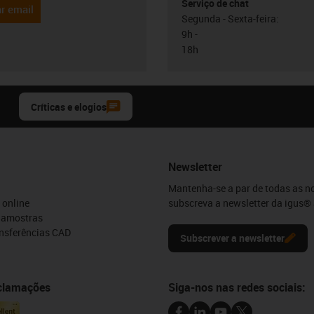
Serviço de chat
r email
Segunda - Sexta-feira:
9h -
18h
Críticas e elogios
Newsletter
Mantenha-se a par de todas as n
 online
subscreva a newsletter da igus® 
e amostras
ansferências CAD
Subscrever a newsletter
eclamações
Siga-nos nas redes sociais: