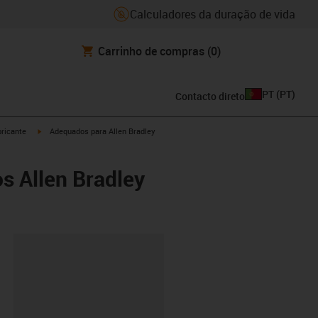
Calculadores da duração de vida
Carrinho de compras
(0)
PT
(
PT
)
Contacto direto
igus-icon-arrow-right
ricante
Adequados para Allen Bradley
s Allen Bradley
ipboard