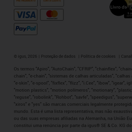
PRÉ-PAGAMENTO
CONTA CLIENTE
©
igus, 2026
Proteção de dados
Política de cookies
Canal
Os termos "Apiro", "AutoChain", "CFRIP", "chainflex", "chaing
chain", "e-chain", "sistemas de calhas articuladas", "calhas 
"e-skin", "e-spool", "fixflex", "flizz", "i.Cee", "ibow", "igear"
"motion plastics", "motion polímeros", "motionary", "plastic
"reguse", "robolink", "Rohbot", "savfe", "speedigus", "superwi
"xiros" e "yes" são marcas comerciais legalmente proteg
mundo. Esta é uma lista representativa, mas não exaustiva
ou das suas empresas afiliadas na Alemanha, na União Eu
constitui uma renúncia por parte da igus® SE & Co. KG do