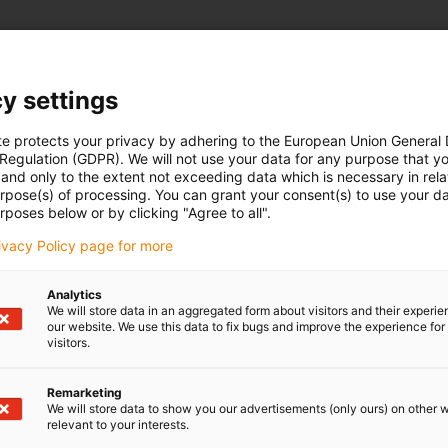
y settings
te protects your privacy by adhering to the European Union General
 Regulation (GDPR). We will not use your data for any purpose that y
and only to the extent not exceeding data which is necessary in relat
urpose(s) of processing. You can grant your consent(s) to use your da
rposes below or by clicking "Agree to all".
rivacy Policy page for more
Analytics
We will store data in an aggregated form about visitors and their experi
our website. We use this data to fix bugs and improve the experience for 
visitors.
Remarketing
We will store data to show you our advertisements (only ours) on other 
relevant to your interests.