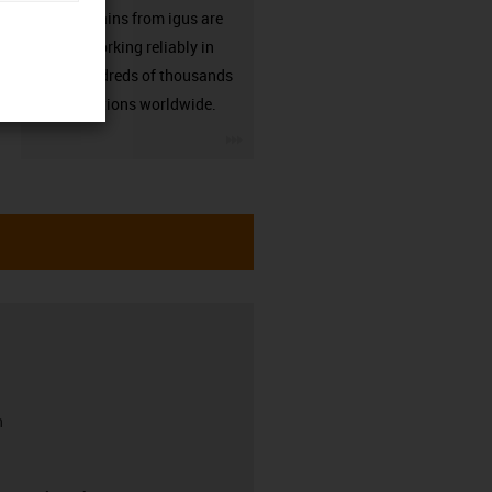
Energy chains from igus are
already working reliably in
many hundreds of thousands
of applications worldwide.
igus-icon-3arrow
h