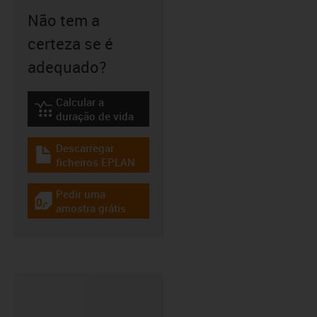
Não tem a
certeza se é
adequado?
Calcular a
igus-icon-lebensdauerrechner
duração de vida
Descarregar
igus-icon-download-plan
ficheiros EPLAN
Pedir uma
igus-icon-gratismuster
amostra grátis