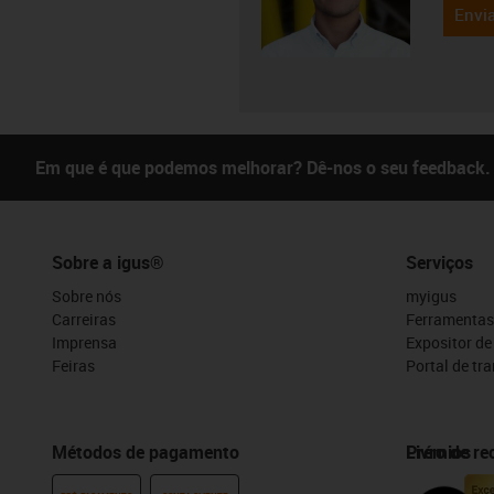
Envia
Em que é que podemos melhorar? Dê-nos o seu feedback.
Sobre a igus®
Serviços
Sobre nós
myigus
Carreiras
Ferramentas
Imprensa
Expositor d
Feiras
Portal de tr
Métodos de pagamento
Prémios
Livro de r