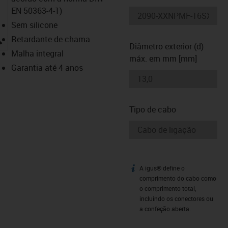
EN 50363-4-1)
Sem silicone
igus-icon-lupe
Retardante de chama
Diâmetro exterior (d)
Malha integral
máx. em mm [mm]
Garantia até 4 anos
Tipo de cabo
A igus® define o
igus-icon-info
comprimento do cabo como
o comprimento total,
incluindo os conectores ou
a confeção aberta.