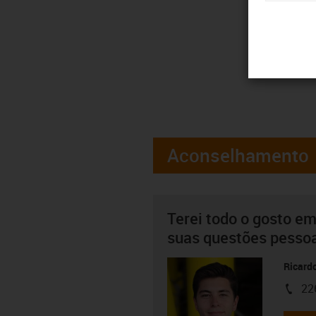
Aconselhamento
Terei todo o gosto em
suas questões pesso
Ricard
22
igus-i