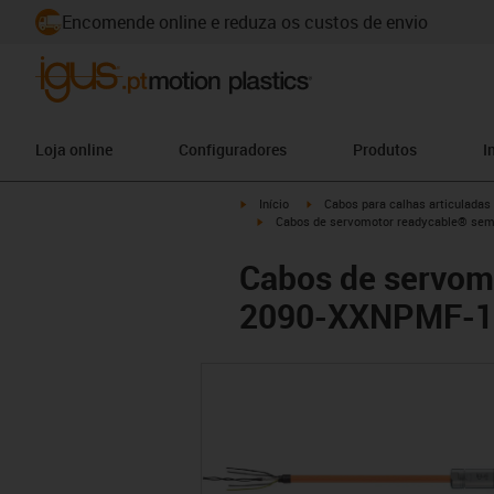
Encomende online e reduza os custos de envio
Loja online
Configuradores
Produtos
I
igus-icon-arrow-right
igus-icon-arrow-right
Início
Cabos para calhas articuladas
igus-icon-arrow-right
Cabos de servomotor readycable® sem
Cabos de servom
2090-XXNPMF-16