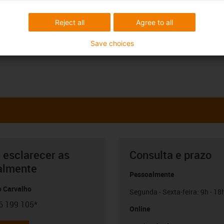
Reject all
Agree to all
Save choices
 esclarecer as
Consulta e prazo
almente
Pessoalmente
o Carvalho
Segunda - Sexta-feira: 9h - 18
6 199 105*
con-phone
Online