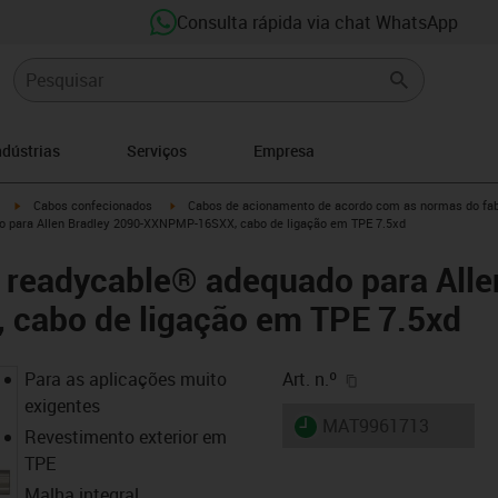
Consulta rápida via chat WhatsApp
ndústrias
Serviços
Empresa
igus-icon-arrow-right
igus-icon-arrow-right
Cabos confecionados
Cabos de acionamento de acordo com as normas do fab
o para Allen Bradley 2090-XXNPMP-16SXX, cabo de ligação em TPE 7.5xd
 readycable® adequado para Alle
abo de ligação em TPE 7.5xd
igus-icon-copy-cl
Para as aplicações muito
Art. n.º
exigentes
igus-icon-lieferzeit
MAT9961713
Revestimento exterior em
TPE
Malha integral