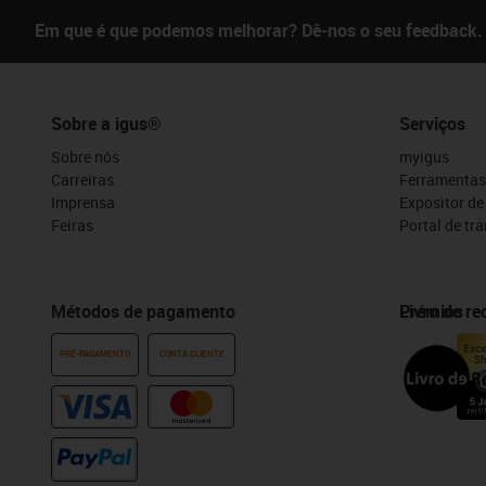
Em que é que podemos melhorar? Dê-nos o seu feedback.
Sobre a igus®
Serviços
Sobre nós
myigus
Carreiras
Ferramentas
Imprensa
Expositor d
Feiras
Portal de tr
Métodos de pagamento
Prémios
Livro de r
PRÉ-PAGAMENTO
CONTA CLIENTE