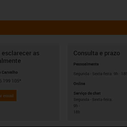
 esclarecer as
Consulta e prazo
almente
Pessoalmente
o Carvalho
Segunda - Sexta-feira: 9h - 18
6 199 105*
con-phone
Online
Serviço de chat
r email
Segunda - Sexta-feira:
9h -
18h