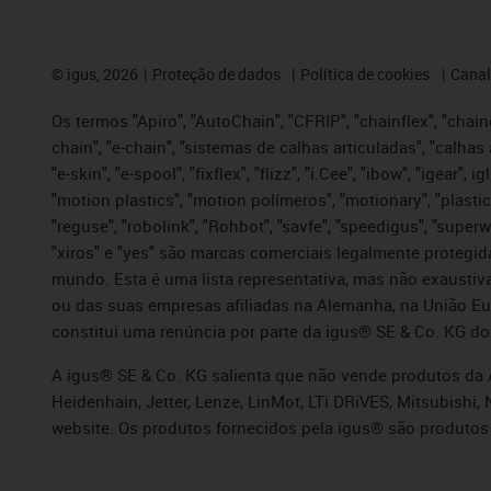
©
igus, 2026
Proteção de dados
Política de cookies
Canal
Os termos "Apiro", "AutoChain", "CFRIP", "chainflex", "chaing
chain", "e-chain", "sistemas de calhas articuladas", "calhas 
"e-skin", "e-spool", "fixflex", "flizz", "i.Cee", "ibow", "igear"
"motion plastics", "motion polímeros", "motionary", "plastic
"reguse", "robolink", "Rohbot", "savfe", "speedigus", "superwi
"xiros" e "yes" são marcas comerciais legalmente proteg
mundo. Esta é uma lista representativa, mas não exaustiva
ou das suas empresas afiliadas na Alemanha, na União Eu
constitui uma renúncia por parte da igus® SE & Co. KG do
A igus® SE & Co. KG salienta que não vende produtos da A
Heidenhain, Jetter, Lenze, LinMot, LTi DRiVES, Mitsubish
website. Os produtos fornecidos pela igus® são produtos