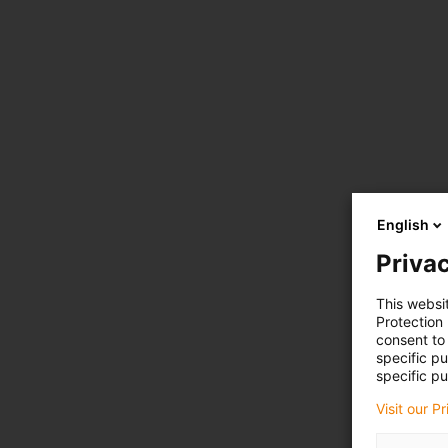
English
Privac
This websi
Protection
consent to 
specific p
specific pu
Visit our P