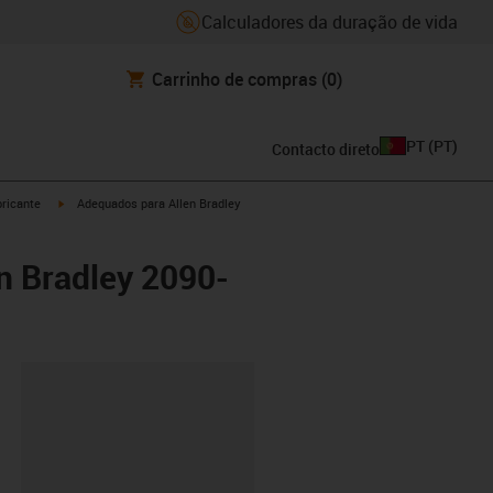
Calculadores da duração de vida
Carrinho de compras
(0)
PT
(
PT
)
Contacto direto
igus-icon-arrow-right
ricante
Adequados para Allen Bradley
n Bradley 2090-
ipboard