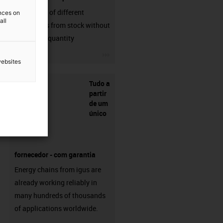
big variaty of different
ences on
all
connectors from stock without
min. order quantity
igus-icon-3arrow
websites
Tudo a
partir
de um
único
fornecedor - com garantia
Energy chains from igus are
already working reliably in
many hundreds of thousands
of applications worldwide.