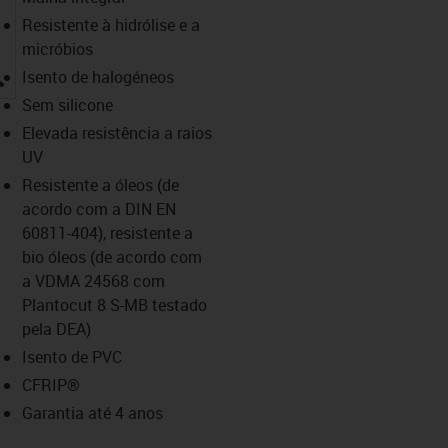
Resistente à hidrólise e a
micróbios
igus-icon-lupe
Isento de halogéneos
Sem silicone
Elevada resistência a raios
UV
Resistente a óleos (de
acordo com a DIN EN
60811-404), resistente a
bio óleos (de acordo com
a VDMA 24568 com
Plantocut 8 S-MB testado
pela DEA)
Isento de PVC
CFRIP®
Garantia até 4 anos