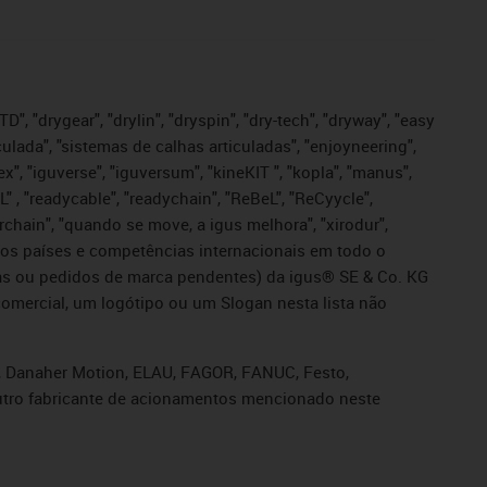
", "drygear", "drylin", "dryspin", "dry-tech", "dryway", "easy
iculada", "sistemas de calhas articuladas", "enjoyneering",
igutex", "iguverse", "iguversum", "kineKIT ", "kopla", "manus",
L" , "readycable", "readychain", "ReBeL", "ReCyycle",
sterchain", "quando se move, a igus melhora", "xirodur",
ros países e competências internacionais em todo o
tadas ou pedidos de marca pendentes) da igus® SE & Co. KG
omercial, um logótipo ou um Slogan nesta lista não
s, Danaher Motion, ELAU, FAGOR, FANUC, Festo,
 outro fabricante de acionamentos mencionado neste