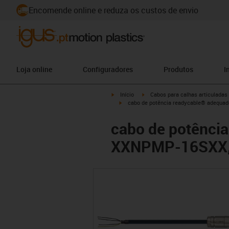
Encomende online e reduza os custos de envio
Loja online
Configuradores
Produtos
I
igus-icon-arrow-right
igus-icon-arrow-right
Início
Cabos para calhas articuladas
igus-icon-arrow-right
cabo de potência readycable® adequad
cabo de potência
XXNPMP-16SXX, c