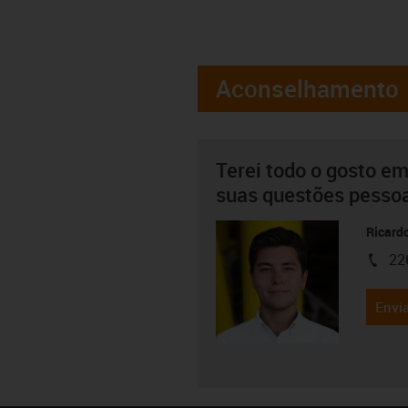
Aconselhamento
Terei todo o gosto em
suas questões pesso
Ricard
22
igus-i
Envia