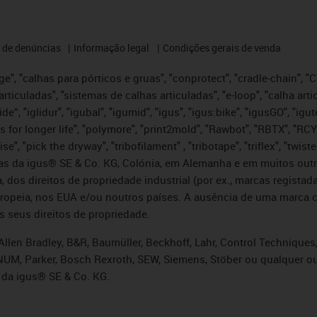
 de denúncias
Informação legal
Condições gerais de venda
e", "calhas para pórticos e gruas", "conprotect", "cradle-chain", "CTD
articuladas", "sistemas de calhas articuladas", "e-loop", "calha art
, iglide”, "iglidur", "igubal", "igumid", "igus", "igus:bike", "igusGO", "
s for longer life", "polymore", "print2mold", "Rawbot", "RBTX", "RCY
se", "pick the dryway", "tribofilament" , "tribotape", "triflex", "twi
idas da igus® SE & Co. KG, Colónia, em Alemanha e em muitos out
, dos direitos de propriedade industrial (por ex., marcas regis
ropeia, nos EUA e/ou noutros países. A ausência de uma marca c
s seus direitos de propriedade.
llen Bradley, B&R, Baumüller, Beckhoff, Lahr, Control Technique
i, NUM, Parker, Bosch Rexroth, SEW, Siemens, Stöber ou qualquer
 da igus® SE & Co. KG.