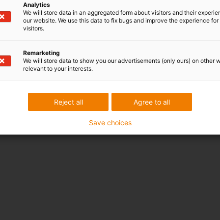
Analytics
We will store data in an aggregated form about visitors and their experi
our website. We use this data to fix bugs and improve the experience for 
visitors.
Remarketing
We will store data to show you our advertisements (only ours) on other 
relevant to your interests.
Reject all
Agree to all
Save choices