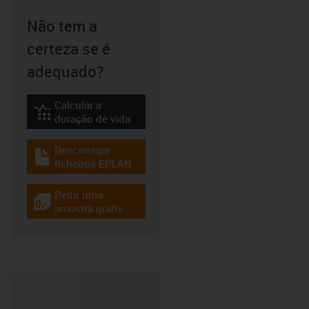
Não tem a
certeza se é
adequado?
Calcular a
igus-icon-lebensdauerrechner
duração de vida
Descarregar
igus-icon-download-plan
ficheiros EPLAN
Pedir uma
igus-icon-gratismuster
amostra grátis