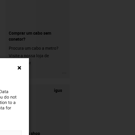
Comprar um cabo sem
conetor?
Procura um cabo a metro?
Visite a nossa loja de
chainflex®!
igus-icon-3arrow
igus
 Data
ou do not
ion to a
ta for
connectors shop