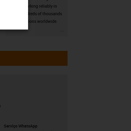
already working reliably in
many hundreds of thousands
of applications worldwide.
igus-icon-3arrow
h
Serviço WhatsApp