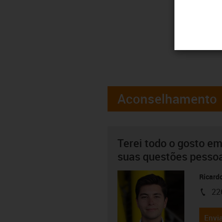
Aconselhamento
Terei todo o gosto em
suas questões pesso
Ricard
22
igus-i
Envia