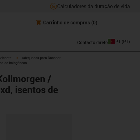
Calculadores da duração de vida
Carrinho de compras
(0)
PT
(
PT
)
Contacto direto
igus-icon-arrow-right
ricante
Adequados para Danaher
tos de halogéneos
Kollmorgen /
xd, isentos de
ipboard