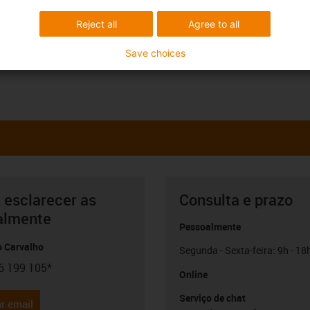
Reject all
Agree to all
Save choices
 esclarecer as
Consulta e prazo
almente
Pessoalmente
o Carvalho
Segunda - Sexta-feira: 9h - 18
6 199 105*
con-phone
Online
Serviço de chat
r email