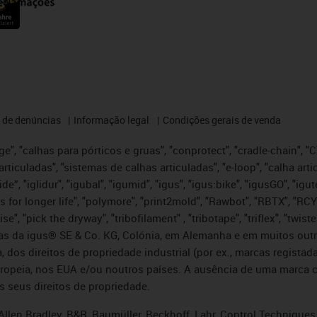
 de denúncias
Informação legal
Condições gerais de venda
e", "calhas para pórticos e gruas", "conprotect", "cradle-chain", "CTD
articuladas", "sistemas de calhas articuladas", "e-loop", "calha art
, iglide”, "iglidur", "igubal", "igumid", "igus", "igus:bike", "igusGO", "
s for longer life", "polymore", "print2mold", "Rawbot", "RBTX", "RCY
se", "pick the dryway", "tribofilament" , "tribotape", "triflex", "twi
idas da igus® SE & Co. KG, Colónia, em Alemanha e em muitos out
, dos direitos de propriedade industrial (por ex., marcas regis
ropeia, nos EUA e/ou noutros países. A ausência de uma marca c
s seus direitos de propriedade.
llen Bradley, B&R, Baumüller, Beckhoff, Lahr, Control Technique