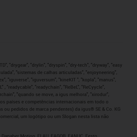
", "drygear", "drylin", "dryspin", "dry-tech", "dryway", "easy
iculada", "sistemas de calhas articuladas", "enjoyneering",
igutex", "iguverse", "iguversum", "kineKIT ", "kopla", "manus",
L" , "readycable", "readychain", "ReBeL", "ReCyycle",
sterchain", "quando se move, a igus melhora", "xirodur",
ros países e competências internacionais em todo o
tadas ou pedidos de marca pendentes) da igus® SE & Co. KG
omercial, um logótipo ou um Slogan nesta lista não
s, Danaher Motion, ELAU, FAGOR, FANUC, Festo,