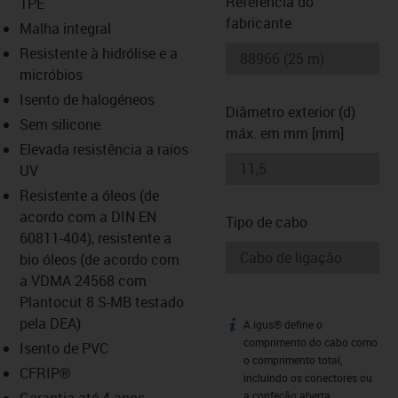
Referência do
TPE
fabricante
Malha integral
-icon-lupe
-icon-lupe
Resistente à hidrólise e a
micróbios
Isento de halogéneos
Diâmetro exterior (d)
Sem silicone
máx. em mm [mm]
Elevada resistência a raios
UV
Resistente a óleos (de
acordo com a DIN EN
Tipo de cabo
60811-404), resistente a
bio óleos (de acordo com
a VDMA 24568 com
Plantocut 8 S-MB testado
pela DEA)
A igus® define o
igus-icon-info
comprimento do cabo como
Isento de PVC
o comprimento total,
CFRIP®
incluindo os conectores ou
Garantia até 4 anos
a confeção aberta.