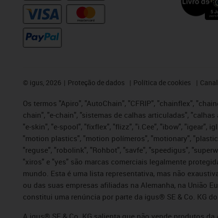
©
igus, 2026
Proteção de dados
Política de cookies
Canal
Os termos "Apiro", "AutoChain", "CFRIP", "chainflex", "chaing
chain", "e-chain", "sistemas de calhas articuladas", "calhas 
"e-skin", "e-spool", "fixflex", "flizz", "i.Cee", "ibow", "igear"
"motion plastics", "motion polímeros", "motionary", "plastic
"reguse", "robolink", "Rohbot", "savfe", "speedigus", "superwi
"xiros" e "yes" são marcas comerciais legalmente proteg
mundo. Esta é uma lista representativa, mas não exaustiva
ou das suas empresas afiliadas na Alemanha, na União Eu
constitui uma renúncia por parte da igus® SE & Co. KG do
A igus® SE & Co. KG salienta que não vende produtos da A