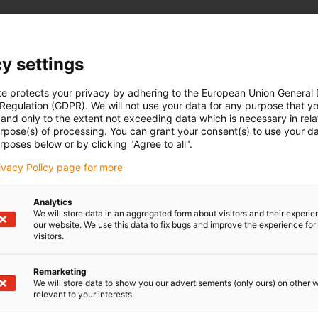
y settings
te protects your privacy by adhering to the European Union General
 Regulation (GDPR). We will not use your data for any purpose that y
and only to the extent not exceeding data which is necessary in relat
urpose(s) of processing. You can grant your consent(s) to use your da
rposes below or by clicking "Agree to all".
rivacy Policy page for more
Analytics
We will store data in an aggregated form about visitors and their experi
our website. We use this data to fix bugs and improve the experience for 
visitors.
Remarketing
We will store data to show you our advertisements (only ours) on other 
relevant to your interests.