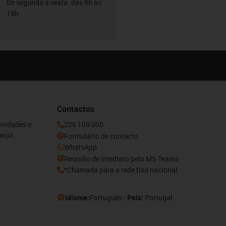
De segunda a sexta: das 9h às
18h
Contactos
ovidades e
226 109 000
aqui.
Formulário de contacto
WhatsApp
Reunião de imediato pelo MS Teams
*Chamada para a rede fixa nacional
Idioma:
Português
País:
Portugal