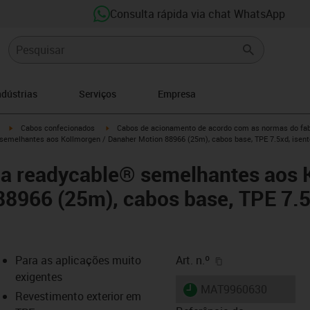
Consulta rápida via chat WhatsApp
ndústrias
Serviços
Empresa
igus-icon-arrow-right
igus-icon-arrow-right
Cabos confecionados
Cabos de acionamento de acordo com as normas do fab
semelhantes aos Kollmorgen / Danaher Motion 88966 (25m), cabos base, TPE 7.5xd, isen
ia readycable® semelhantes aos 
8966 (25m), cabos base, TPE 7.5
igus-icon-copy-cl
Para as aplicações muito
Art. n.º
exigentes
igus-icon-lieferzeit
MAT9960630
Revestimento exterior em