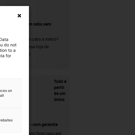
Comprar um cabo sem
conetor?
Procura um cabo a metro?
 Data
ou do not
Visite a nossa loja de
ion to a
chainflex®!
ta for
igus-icon-3arrow
Tudo a
partir
ences on
de um
all
único
websites
fornecedor - com garantia
Energy chains from igus are