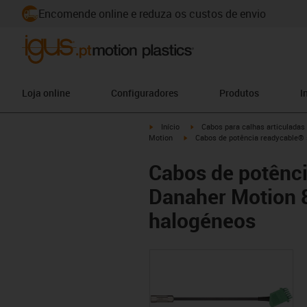
Encomende online e reduza os custos de envio
Loja online
Configuradores
Produtos
I
igus-icon-arrow-right
igus-icon-arrow-right
Início
Cabos para calhas articuladas
igus-icon-arrow-right
Motion
Cabos de potência readycable® 
Cabos de potênc
Danaher Motion 8
halogéneos