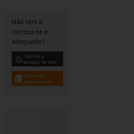
Não tem a
certeza se é
adequado?
Calcular a
igus-icon-lebensdauerrechner
duração de vida
Pedir uma
igus-icon-gratismuster
amostra grátis