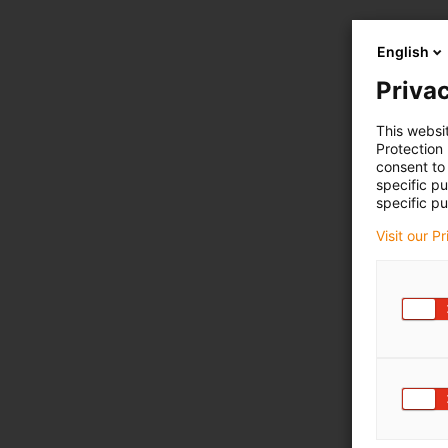
English
Privac
This websi
Protection
consent to 
specific p
specific pu
Visit our P