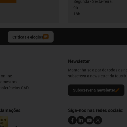
Segunda - Sexta-feira:
9h -
18h
Críticas e elogios
Newsletter
Mantenha-se a par de todas as n
 online
subscreva a newsletter da igus® 
e amostras
ansferências CAD
Subscrever a newsletter
eclamações
Siga-nos nas redes sociais: