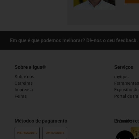
Em que é que podemos melhorar? Dê-nos o seu feedback.
Sobre a igus®
Serviços
Sobre nós
myigus
Carreiras
Ferramentas
Imprensa
Expositor d
Feiras
Portal de tr
Métodos de pagamento
Prémios
Livro de r
PRÉ-PAGAMENTO
CONTA CLIENTE