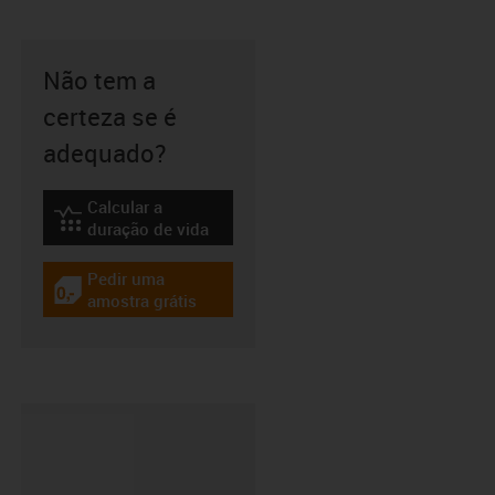
Não tem a
certeza se é
adequado?
Calcular a
igus-icon-lebensdauerrechner
duração de vida
Pedir uma
igus-icon-gratismuster
amostra grátis