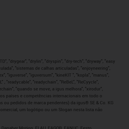
", "drygear", "drylin", "dryspin", "dry-tech", "dryway", "easy
iculada", "sistemas de calhas articuladas", "enjoyneering",
igutex", "iguverse", "iguversum", "kineKIT ", "kopla", "manus",
L" , "readycable", "readychain", "ReBeL", "ReCyycle",
sterchain", "quando se move, a igus melhora", "xirodur",
ros países e competências internacionais em todo o
tadas ou pedidos de marca pendentes) da igus® SE & Co. KG
omercial, um logótipo ou um Slogan nesta lista não
s, Danaher Motion, ELAU, FAGOR, FANUC, Festo,