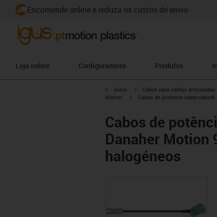
Encomende online e reduza os custos de envio
Loja online
Configuradores
Produtos
I
igus-icon-arrow-right
igus-icon-arrow-right
Início
Cabos para calhas articuladas
igus-icon-arrow-right
Motion
Cabos de potência readycable® 
Cabos de potênc
Danaher Motion 9
halogéneos