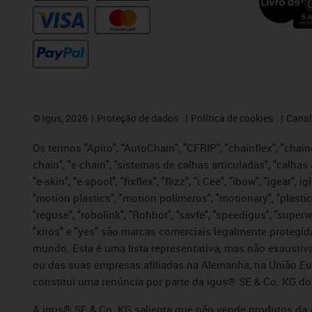
©
igus, 2026
Proteção de dados
Política de cookies
Canal
Os termos "Apiro", "AutoChain", "CFRIP", "chainflex", "chaing
chain", "e-chain", "sistemas de calhas articuladas", "calhas 
"e-skin", "e-spool", "fixflex", "flizz", "i.Cee", "ibow", "igear"
"motion plastics", "motion polímeros", "motionary", "plastic
"reguse", "robolink", "Rohbot", "savfe", "speedigus", "superwi
"xiros" e "yes" são marcas comerciais legalmente proteg
mundo. Esta é uma lista representativa, mas não exaustiva
ou das suas empresas afiliadas na Alemanha, na União Eu
constitui uma renúncia por parte da igus® SE & Co. KG do
A igus® SE & Co. KG salienta que não vende produtos da A