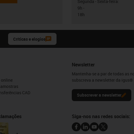
Segunda - Sexta-feira:
9h -
18h
Críticas e elogios
Newsletter
Mantenha-se a par de todas as n
 online
subscreva a newsletter da igus® 
e amostras
ansferências CAD
Subscrever a newsletter
eclamações
Siga-nos nas redes sociais: