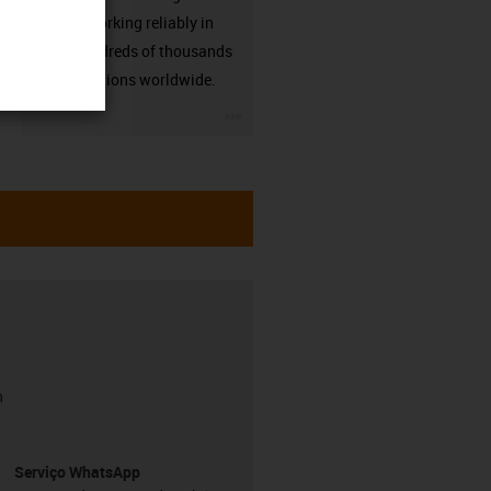
already working reliably in
many hundreds of thousands
of applications worldwide.
igus-icon-3arrow
h
Serviço WhatsApp