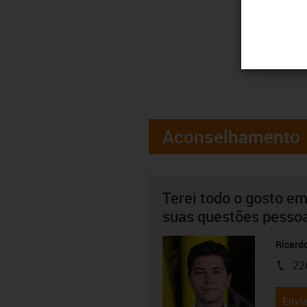
Aconselhamento
Terei todo o gosto em
suas questões pesso
Ricard
22
igus-i
Envia