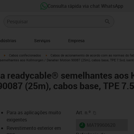
Consulta rápida via chat WhatsApp
ndústrias
Serviços
Empresa
igus-icon-arrow-right
igus-icon-arrow-right
Cabos confecionados
Cabos de acionamento de acordo com as normas do fab
semelhantes aos Kollmorgen / Danaher Motion 90087 (25m), cabos base, TPE 7.5xd, isen
ia readycable® semelhantes aos 
0087 (25m), cabos base, TPE 7.5
igus-icon-copy-cl
Para as aplicações muito
Art. n.º
exigentes
igus-icon-lieferzeit
MAT9960620
Revestimento exterior em