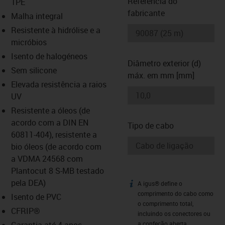
Referência do
TPE
fabricante
Malha integral
-icon-lupe
-icon-lupe
Resistente à hidrólise e a
micróbios
Isento de halogéneos
Diâmetro exterior (d)
Sem silicone
máx. em mm [mm]
Elevada resistência a raios
UV
Resistente a óleos (de
acordo com a DIN EN
Tipo de cabo
60811-404), resistente a
bio óleos (de acordo com
a VDMA 24568 com
Plantocut 8 S-MB testado
pela DEA)
A igus® define o
igus-icon-info
comprimento do cabo como
Isento de PVC
o comprimento total,
CFRIP®
incluindo os conectores ou
Garantia até 4 anos
a confeção aberta.