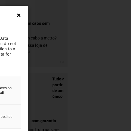
Comprar um cabo sem
conetor?
Procura um cabo a metro?
 Data
ou do not
Visite a nossa loja de
ion to a
chainflex®!
ta for
igus-icon-3arrow
Tudo a
partir
ences on
de um
all
único
websites
fornecedor - com garantia
Energy chains from igus are