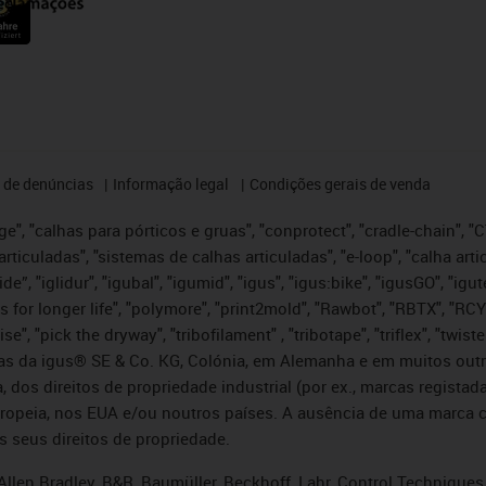
 de denúncias
Informação legal
Condições gerais de venda
e", "calhas para pórticos e gruas", "conprotect", "cradle-chain", "CTD
articuladas", "sistemas de calhas articuladas", "e-loop", "calha art
, iglide”, "iglidur", "igubal", "igumid", "igus", "igus:bike", "igusGO", "
s for longer life", "polymore", "print2mold", "Rawbot", "RBTX", "RCY
se", "pick the dryway", "tribofilament" , "tribotape", "triflex", "twi
idas da igus® SE & Co. KG, Colónia, em Alemanha e em muitos out
, dos direitos de propriedade industrial (por ex., marcas regis
ropeia, nos EUA e/ou noutros países. A ausência de uma marca c
s seus direitos de propriedade.
llen Bradley, B&R, Baumüller, Beckhoff, Lahr, Control Technique