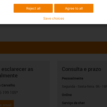
Reject all
Agree to all
Save choices
 esclarecer as
Consulta e prazo
almente
Pessoalmente
o Carvalho
Segunda - Sexta-feira: 9h - 18
6 199 105*
con-phone
Online
Serviço de chat
r email