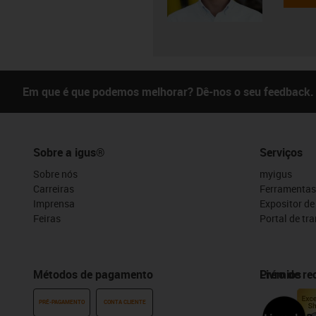
Em que é que podemos melhorar? Dê-nos o seu feedback.
Sobre a igus®
Serviços
Sobre nós
myigus
Carreiras
Ferramentas
Imprensa
Expositor d
Feiras
Portal de tr
Métodos de pagamento
Prémios
Livro de r
PRÉ-PAGAMENTO
CONTA CLIENTE