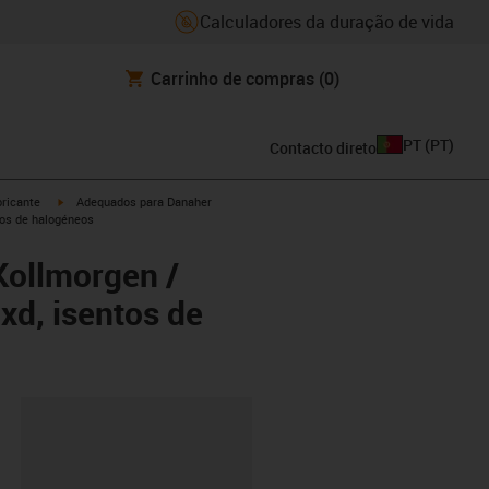
Calculadores da duração de vida
Carrinho de compras
(0)
PT
(
PT
)
Contacto direto
igus-icon-arrow-right
ricante
Adequados para Danaher
tos de halogéneos
Kollmorgen /
xd, isentos de
ipboard