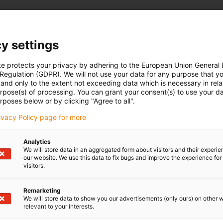
y settings
te protects your privacy by adhering to the European Union General
 Regulation (GDPR). We will not use your data for any purpose that y
and only to the extent not exceeding data which is necessary in relat
urpose(s) of processing. You can grant your consent(s) to use your da
rposes below or by clicking "Agree to all".
rivacy Policy page for more
Analytics
We will store data in an aggregated form about visitors and their experi
our website. We use this data to fix bugs and improve the experience for 
visitors.
Remarketing
We will store data to show you our advertisements (only ours) on other 
relevant to your interests.