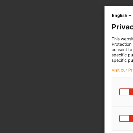
English
Privac
This websi
Protection
consent to 
specific p
specific pu
Visit our P