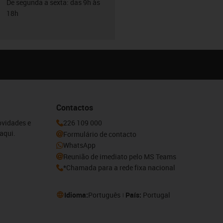
De segunda a sexta: das 9h às
18h
Contactos
ovidades e
226 109 000
aqui.
Formulário de contacto
WhatsApp
Reunião de imediato pelo MS Teams
*Chamada para a rede fixa nacional
Idioma:
Português
País:
Portugal