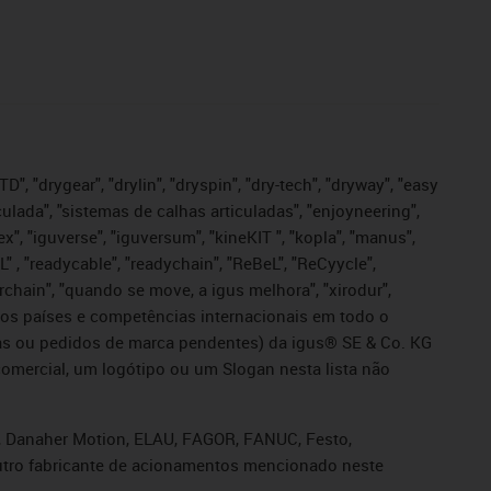
", "drygear", "drylin", "dryspin", "dry-tech", "dryway", "easy
iculada", "sistemas de calhas articuladas", "enjoyneering",
igutex", "iguverse", "iguversum", "kineKIT ", "kopla", "manus",
L" , "readycable", "readychain", "ReBeL", "ReCyycle",
sterchain", "quando se move, a igus melhora", "xirodur",
ros países e competências internacionais em todo o
tadas ou pedidos de marca pendentes) da igus® SE & Co. KG
omercial, um logótipo ou um Slogan nesta lista não
s, Danaher Motion, ELAU, FAGOR, FANUC, Festo,
 outro fabricante de acionamentos mencionado neste