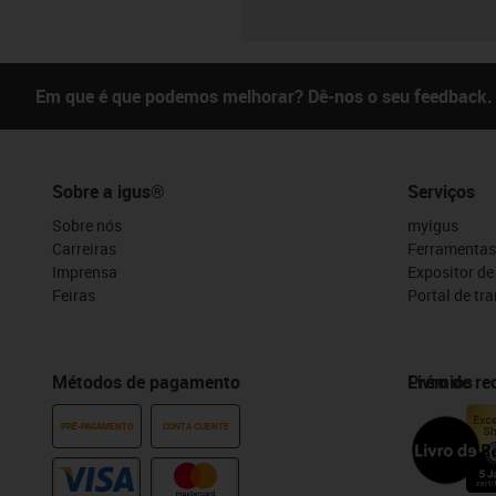
Em que é que podemos melhorar? Dê-nos o seu feedback.
Sobre a igus®
Serviços
Sobre nós
myigus
Carreiras
Ferramentas
Imprensa
Expositor d
Feiras
Portal de tr
Métodos de pagamento
Prémios
Livro de r
PRÉ-PAGAMENTO
CONTA CLIENTE