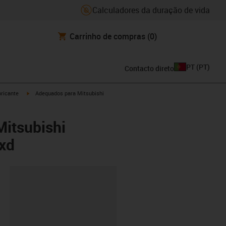
Calculadores da duração de vida
Carrinho de compras
(0)
PT
(
PT
)
Contacto direto
igus-icon-arrow-right
ricante
Adequados para Mitsubishi
itsubishi
5xd
ipboard