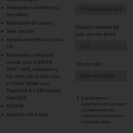
-icon-lupe
-icon-lupe
Resistente à hidrólise e a
micróbios
Retardante de chama
Diâmetro exterior (d)
Sem silicone
máx. em mm [mm]
Elevada resistência a raios
UV
Resistente a óleos (de
acordo com a DIN EN
Tipo de cabo
60811-404), resistente a
bio óleos (de acordo com
a VDMA 24568 com
Plantocut 8 S-MB testado
pela DEA)
A igus® define o
igus-icon-info
comprimento do cabo como
CFRIP®
o comprimento total,
Garantia até 4 anos
incluindo os conectores ou
a confeção aberta.