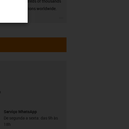
many hundreds of thousands
of applications worldwide.
igus-icon-3arrow
h
Serviço WhatsApp
De segunda a sexta: das 9h às
18h