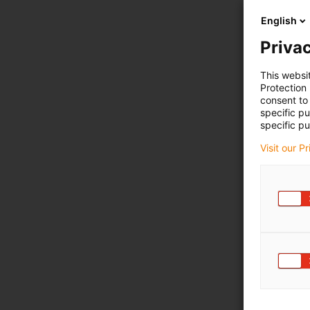
English
Privac
This websi
Protection
consent to 
specific p
specific pu
Visit our P