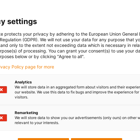
y settings
te protects your privacy by adhering to the European Union General
 Regulation (GDPR). We will not use your data for any purpose that y
and only to the extent not exceeding data which is necessary in relat
urpose(s) of processing. You can grant your consent(s) to use your da
rposes below or by clicking "Agree to all".
rivacy Policy page for more
Analytics
We will store data in an aggregated form about visitors and their experi
our website. We use this data to fix bugs and improve the experience for 
visitors.
Remarketing
We will store data to show you our advertisements (only ours) on other 
relevant to your interests.