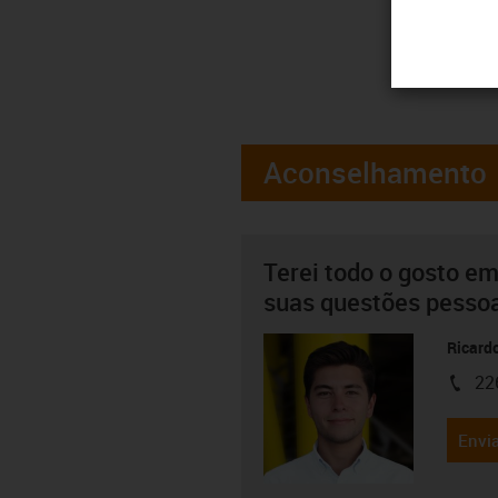
Aconselhamento
Terei todo o gosto em
suas questões pesso
Ricard
22
igus-i
Envia