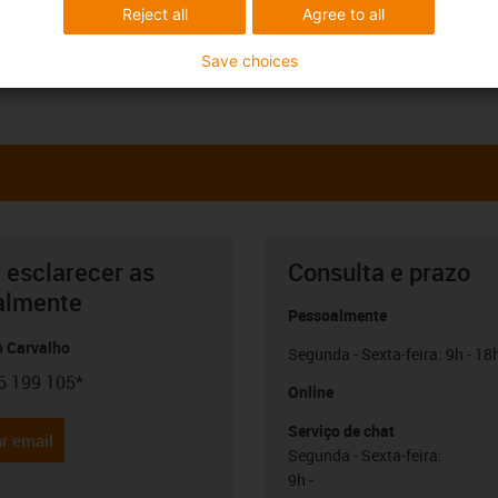
Reject all
Agree to all
Save choices
 esclarecer as
Consulta e prazo
almente
Pessoalmente
o Carvalho
Segunda - Sexta-feira: 9h - 18
6 199 105*
con-phone
Online
Serviço de chat
r email
Segunda - Sexta-feira:
9h -