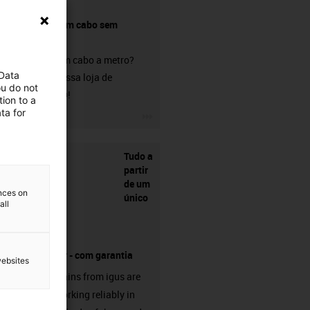
Comprar um cabo sem
conetor?
Procura um cabo a metro?
 Data
Visite a nossa loja de
ou do not
chainflex®!
ion to a
ta for
igus-icon-3arrow
Tudo a
partir
de um
ences on
único
all
fornecedor - com garantia
websites
Energy chains from igus are
already working reliably in