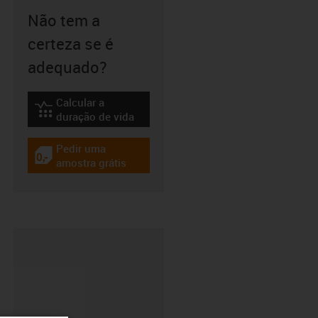
Não tem a
certeza se é
adequado?
Calcular a
igus-icon-lebensdauerrechner
duração de vida
Pedir uma
igus-icon-gratismuster
amostra grátis