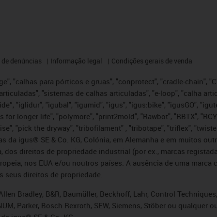
 de denúncias
Informação legal
Condições gerais de venda
e", "calhas para pórticos e gruas", "conprotect", "cradle-chain", "CTD
articuladas", "sistemas de calhas articuladas", "e-loop", "calha art
, iglide”, "iglidur", "igubal", "igumid", "igus", "igus:bike", "igusGO", "
s for longer life", "polymore", "print2mold", "Rawbot", "RBTX", "RCY
se", "pick the dryway", "tribofilament" , "tribotape", "triflex", "twi
idas da igus® SE & Co. KG, Colónia, em Alemanha e em muitos out
, dos direitos de propriedade industrial (por ex., marcas regis
ropeia, nos EUA e/ou noutros países. A ausência de uma marca c
s seus direitos de propriedade.
llen Bradley, B&R, Baumüller, Beckhoff, Lahr, Control Technique
i, NUM, Parker, Bosch Rexroth, SEW, Siemens, Stöber ou qualquer