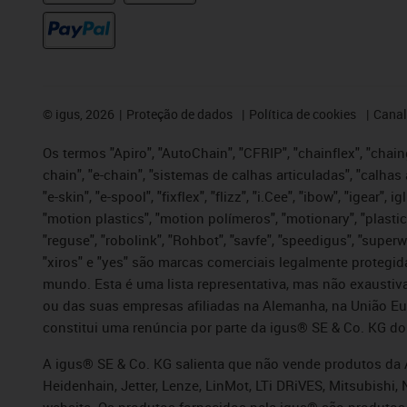
©
igus, 2026
Proteção de dados
Política de cookies
Canal
Os termos "Apiro", "AutoChain", "CFRIP", "chainflex", "chaing
chain", "e-chain", "sistemas de calhas articuladas", "calhas 
"e-skin", "e-spool", "fixflex", "flizz", "i.Cee", "ibow", "igear"
"motion plastics", "motion polímeros", "motionary", "plastic
"reguse", "robolink", "Rohbot", "savfe", "speedigus", "superwi
"xiros" e "yes" são marcas comerciais legalmente proteg
mundo. Esta é uma lista representativa, mas não exaustiva
ou das suas empresas afiliadas na Alemanha, na União Eu
constitui uma renúncia por parte da igus® SE & Co. KG do
A igus® SE & Co. KG salienta que não vende produtos da A
Heidenhain, Jetter, Lenze, LinMot, LTi DRiVES, Mitsubish