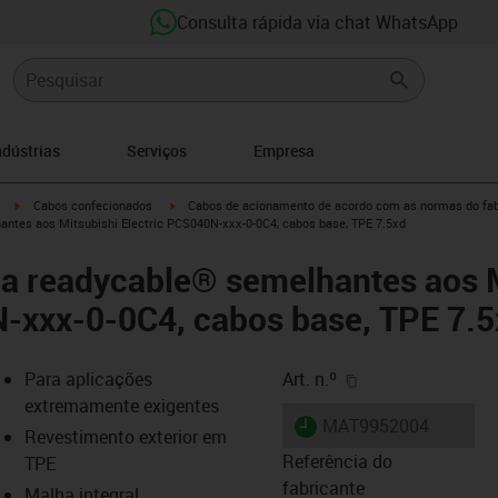
Consulta rápida via chat WhatsApp
ndústrias
Serviços
Empresa
igus-icon-arrow-right
igus-icon-arrow-right
Cabos confecionados
Cabos de acionamento de acordo com as normas do fab
ntes aos Mitsubishi Electric PCS040N-xxx-0-0C4, cabos base, TPE 7.5xd
ia readycable® semelhantes aos M
N-xxx-0-0C4, cabos base, TPE 7.
igus-icon-copy-cl
Para aplicações
Art. n.º
extremamente exigentes
igus-icon-lieferzeit
MAT9952004
Revestimento exterior em
Referência do
TPE
fabricante
Malha integral