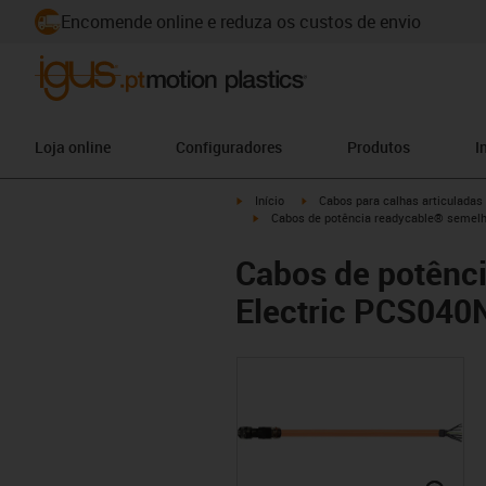
Encomende online e reduza os custos de envio
Loja online
Configuradores
Produtos
I
igus-icon-arrow-right
igus-icon-arrow-right
Início
Cabos para calhas articuladas
igus-icon-arrow-right
Cabos de potência readycable® semelha
Cabos de potênc
Electric PCS040