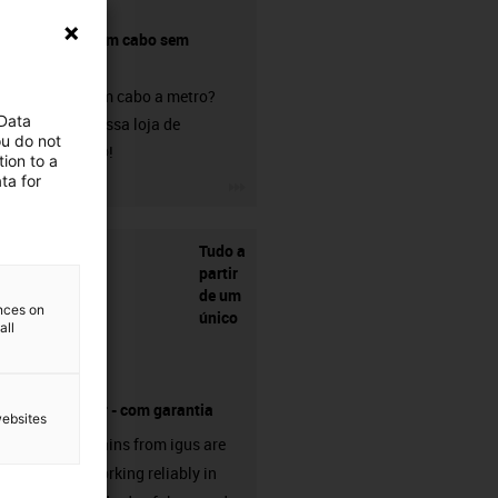
Comprar um cabo sem
conetor?
Procura um cabo a metro?
 Data
Visite a nossa loja de
ou do not
chainflex®!
ion to a
ta for
igus-icon-3arrow
Tudo a
partir
de um
ences on
único
all
fornecedor - com garantia
websites
Energy chains from igus are
already working reliably in