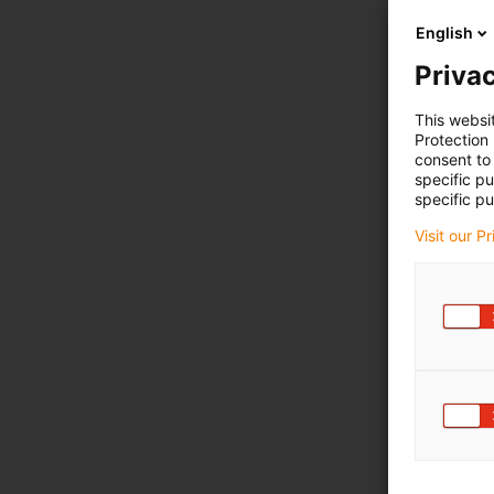
English
Privac
This websi
Protection
consent to 
specific p
specific pu
Visit our P