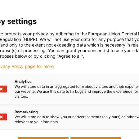
y settings
te protects your privacy by adhering to the European Union General
 Regulation (GDPR). We will not use your data for any purpose that y
and only to the extent not exceeding data which is necessary in relat
urpose(s) of processing. You can grant your consent(s) to use your da
rposes below or by clicking "Agree to all".
rivacy Policy page for more
Analytics
We will store data in an aggregated form about visitors and their experi
our website. We use this data to fix bugs and improve the experience for 
visitors.
Remarketing
We will store data to show you our advertisements (only ours) on other 
relevant to your interests.