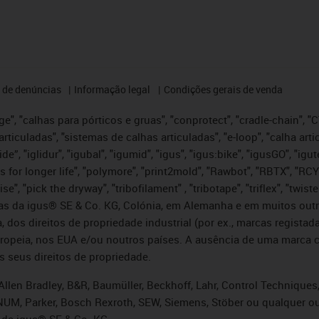
 de denúncias
Informação legal
Condições gerais de venda
e", "calhas para pórticos e gruas", "conprotect", "cradle-chain", "CTD
articuladas", "sistemas de calhas articuladas", "e-loop", "calha art
, iglide”, "iglidur", "igubal", "igumid", "igus", "igus:bike", "igusGO", "
s for longer life", "polymore", "print2mold", "Rawbot", "RBTX", "RCY
se", "pick the dryway", "tribofilament" , "tribotape", "triflex", "twi
idas da igus® SE & Co. KG, Colónia, em Alemanha e em muitos out
, dos direitos de propriedade industrial (por ex., marcas regis
ropeia, nos EUA e/ou noutros países. A ausência de uma marca c
s seus direitos de propriedade.
llen Bradley, B&R, Baumüller, Beckhoff, Lahr, Control Technique
i, NUM, Parker, Bosch Rexroth, SEW, Siemens, Stöber ou qualquer