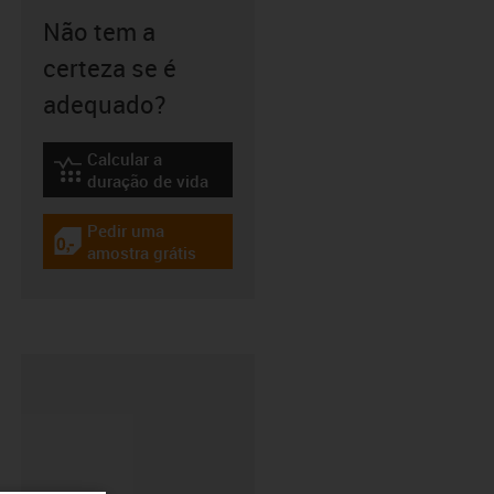
Não tem a
certeza se é
adequado?
Calcular a
igus-icon-lebensdauerrechner
duração de vida
Pedir uma
igus-icon-gratismuster
amostra grátis