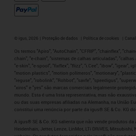
©
igus, 2026
Proteção de dados
Política de cookies
Canal
Os termos "Apiro", "AutoChain", "CFRIP", "chainflex", "chaing
chain", "e-chain", "sistemas de calhas articuladas", "calhas 
"e-skin", "e-spool", "fixflex", "flizz", "i.Cee", "ibow", "igear"
"motion plastics", "motion polímeros", "motionary", "plastic
"reguse", "robolink", "Rohbot", "savfe", "speedigus", "superwi
"xiros" e "yes" são marcas comerciais legalmente proteg
mundo. Esta é uma lista representativa, mas não exaustiva
ou das suas empresas afiliadas na Alemanha, na União Eu
constitui uma renúncia por parte da igus® SE & Co. KG do
A igus® SE & Co. KG salienta que não vende produtos da A
Heidenhain, Jetter, Lenze, LinMot, LTi DRiVES, Mitsubish