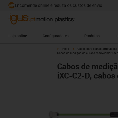
Encomende online e reduza os custos de envio
Loja online
Configuradores
Produtos
I
igus-icon-arrow-right
igus-icon-arrow-right
Início
Cabos para calhas articuladas
Cabos de medição de cursos readycable® sem
Cabos de mediçã
iXC-C2-D, cabos