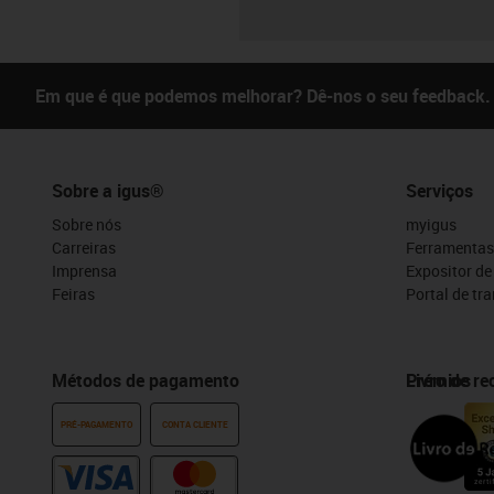
Em que é que podemos melhorar? Dê-nos o seu feedback.
Sobre a igus®
Serviços
Sobre nós
myigus
Carreiras
Ferramentas
Imprensa
Expositor d
Feiras
Portal de tr
Métodos de pagamento
Prémios
Livro de r
PRÉ-PAGAMENTO
CONTA CLIENTE