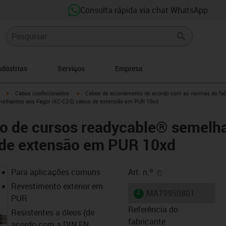
Consulta rápida via chat WhatsApp
ndústrias
Serviços
Empresa
igus-icon-arrow-right
igus-icon-arrow-right
Cabos confecionados
Cabos de acionamento de acordo com as normas do fab
elhantes aos Fagor iXC-C2-D, cabos de extensão em PUR 10xd
o de cursos readycable® semelha
 de extensão em PUR 10xd
igus-icon-copy-cl
Para aplicações comuns
Art. n.º
Revestimento exterior em
igus-icon-lieferzeit
MAT9950801
PUR
Referência do
Resistentes a óleos (de
fabricante
acordo com a DIN EN