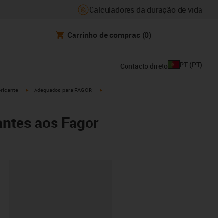
Calculadores da duração de vida
Carrinho de compras
(0)
PT
(
PT
)
Contacto direto
igus-icon-arrow-right
igus-icon-arrow-right
ricante
Adequados para FAGOR
ntes aos Fagor
ipboard