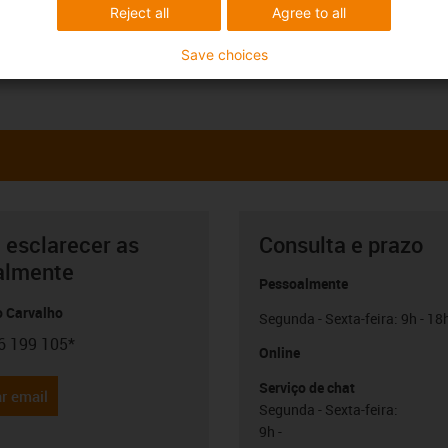
Reject all
Agree to all
Save choices
 esclarecer as
Consulta e prazo
almente
Pessoalmente
o Carvalho
Segunda - Sexta-feira: 9h - 18
6 199 105*
con-phone
Online
Serviço de chat
r email
Segunda - Sexta-feira:
9h -