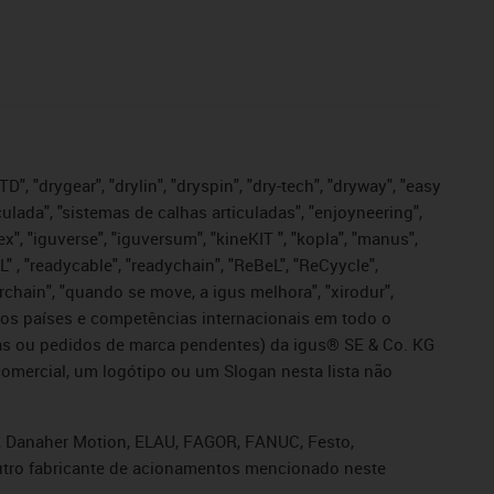
", "drygear", "drylin", "dryspin", "dry-tech", "dryway", "easy
iculada", "sistemas de calhas articuladas", "enjoyneering",
igutex", "iguverse", "iguversum", "kineKIT ", "kopla", "manus",
L" , "readycable", "readychain", "ReBeL", "ReCyycle",
sterchain", "quando se move, a igus melhora", "xirodur",
ros países e competências internacionais em todo o
tadas ou pedidos de marca pendentes) da igus® SE & Co. KG
omercial, um logótipo ou um Slogan nesta lista não
s, Danaher Motion, ELAU, FAGOR, FANUC, Festo,
 outro fabricante de acionamentos mencionado neste