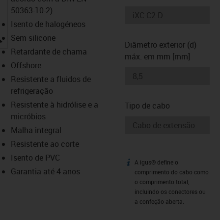
50363-10-2)
Isento de halogéneos
igus-icon-lupe
Sem silicone
Diâmetro exterior (d)
Retardante de chama
máx. em mm [mm]
Offshore
Resistente a fluidos de
refrigeração
Resistente à hidrólise e a
Tipo de cabo
micróbios
Malha integral
Resistente ao corte
Isento de PVC
A igus® define o
igus-icon-info
Garantia até 4 anos
comprimento do cabo como
o comprimento total,
incluindo os conectores ou
a confeção aberta.