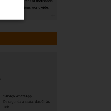
many hundreds of thousands
of applications worldwide.
igus-icon-3arrow
h
Serviço WhatsApp
De segunda a sexta: das 9h às
18h