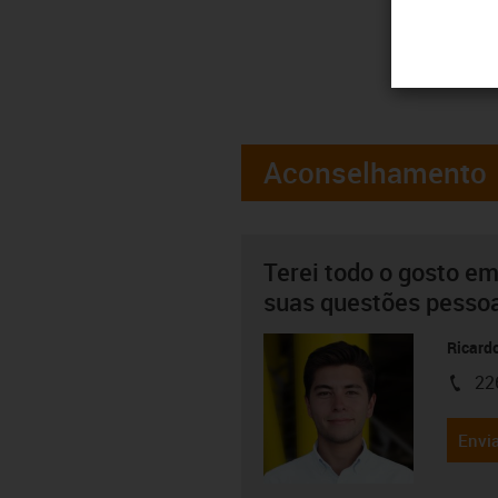
Aconselhamento
Terei todo o gosto em
suas questões pesso
Ricard
22
igus-i
Envia