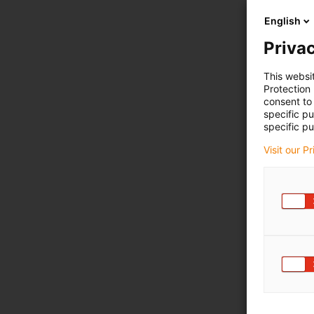
English
Privac
This websi
Protection
consent to 
specific p
specific pu
Visit our P