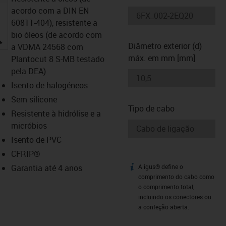
acordo com a DIN EN
60811-404), resistente a
bio óleos (de acordo com
igus-icon-lupe
Diâmetro exterior (d)
a VDMA 24568 com
máx. em mm [mm]
Plantocut 8 S-MB testado
pela DEA)
Isento de halogéneos
Sem silicone
Tipo de cabo
Resistente à hidrólise e a
micróbios
Isento de PVC
CFRIP®
Garantia até 4 anos
A igus® define o
igus-icon-info
comprimento do cabo como
o comprimento total,
incluindo os conectores ou
a confeção aberta.