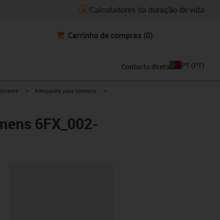
Calculadores da duração de vida
Carrinho de compras
(0)
PT
(
PT
)
Contacto direto
igus-icon-arrow-right
igus-icon-arrow-right
ricante
Adequados para Siemens
emens 6FX_002-
ipboard