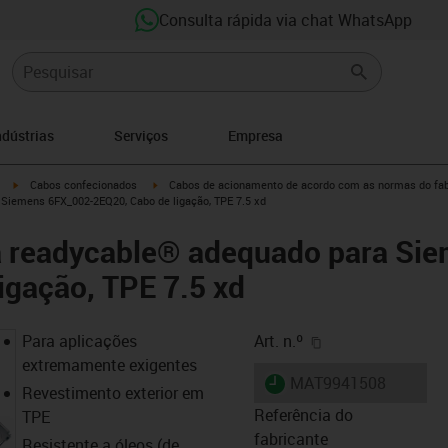
Consulta rápida via chat WhatsApp
ndústrias
Serviços
Empresa
igus-icon-arrow-right
igus-icon-arrow-right
Cabos confecionados
Cabos de acionamento de acordo com as normas do fab
Siemens 6FX_002-2EQ20, Cabo de ligação, TPE 7.5 xd
a readycable® adequado para Si
igação, TPE 7.5 xd
igus-icon-copy-cl
Para aplicações
Art. n.º
extremamente exigentes
igus-icon-lieferzeit
MAT9941508
Revestimento exterior em
Referência do
TPE
fabricante
Resistente a óleos (de