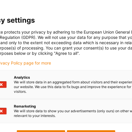
y settings
te protects your privacy by adhering to the European Union General
 Regulation (GDPR). We will not use your data for any purpose that y
and only to the extent not exceeding data which is necessary in relat
urpose(s) of processing. You can grant your consent(s) to use your da
rposes below or by clicking "Agree to all".
rivacy Policy page for more
Analytics
We will store data in an aggregated form about visitors and their experi
our website. We use this data to fix bugs and improve the experience for 
visitors.
Remarketing
We will store data to show you our advertisements (only ours) on other 
relevant to your interests.