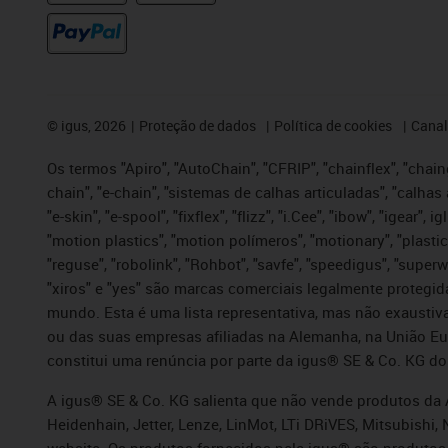
©
igus, 2026
Proteção de dados
Política de cookies
Canal
Os termos "Apiro", "AutoChain", "CFRIP", "chainflex", "chaing
chain", "e-chain", "sistemas de calhas articuladas", "calhas 
"e-skin", "e-spool", "fixflex", "flizz", "i.Cee", "ibow", "igear"
"motion plastics", "motion polímeros", "motionary", "plastic
"reguse", "robolink", "Rohbot", "savfe", "speedigus", "superwi
"xiros" e "yes" são marcas comerciais legalmente proteg
mundo. Esta é uma lista representativa, mas não exaustiva
ou das suas empresas afiliadas na Alemanha, na União Eu
constitui uma renúncia por parte da igus® SE & Co. KG do
A igus® SE & Co. KG salienta que não vende produtos da A
Heidenhain, Jetter, Lenze, LinMot, LTi DRiVES, Mitsubish