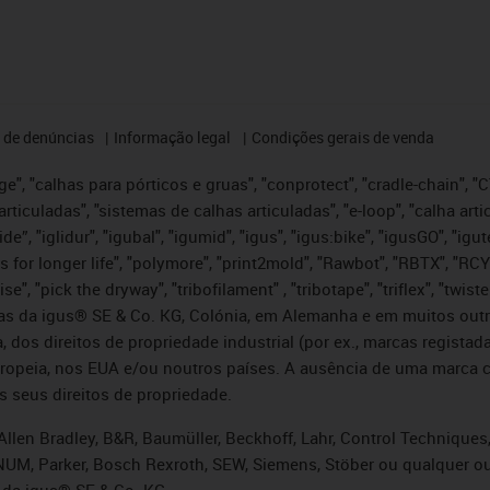
 de denúncias
Informação legal
Condições gerais de venda
e", "calhas para pórticos e gruas", "conprotect", "cradle-chain", "CTD
articuladas", "sistemas de calhas articuladas", "e-loop", "calha art
, iglide”, "iglidur", "igubal", "igumid", "igus", "igus:bike", "igusGO", "
s for longer life", "polymore", "print2mold", "Rawbot", "RBTX", "RCY
se", "pick the dryway", "tribofilament" , "tribotape", "triflex", "twi
idas da igus® SE & Co. KG, Colónia, em Alemanha e em muitos out
, dos direitos de propriedade industrial (por ex., marcas regis
ropeia, nos EUA e/ou noutros países. A ausência de uma marca c
s seus direitos de propriedade.
llen Bradley, B&R, Baumüller, Beckhoff, Lahr, Control Technique
i, NUM, Parker, Bosch Rexroth, SEW, Siemens, Stöber ou qualquer