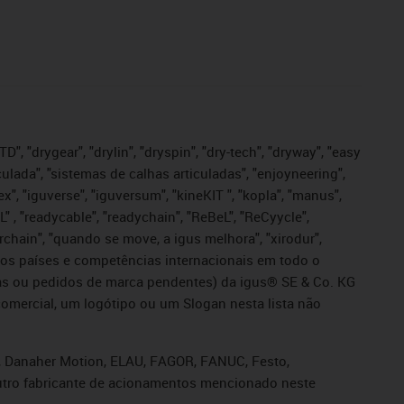
", "drygear", "drylin", "dryspin", "dry-tech", "dryway", "easy
iculada", "sistemas de calhas articuladas", "enjoyneering",
igutex", "iguverse", "iguversum", "kineKIT ", "kopla", "manus",
L" , "readycable", "readychain", "ReBeL", "ReCyycle",
sterchain", "quando se move, a igus melhora", "xirodur",
ros países e competências internacionais em todo o
tadas ou pedidos de marca pendentes) da igus® SE & Co. KG
omercial, um logótipo ou um Slogan nesta lista não
s, Danaher Motion, ELAU, FAGOR, FANUC, Festo,
 outro fabricante de acionamentos mencionado neste