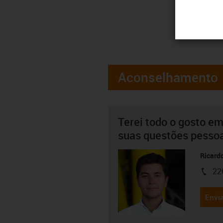
Aconselhamento
Terei todo o gosto em
suas questões pesso
Ricard
22
igus-i
Envia