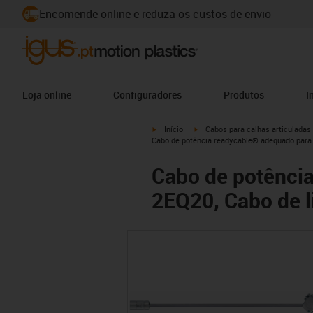
Encomende online e reduza os custos de envio
Loja online
Configuradores
Produtos
I
igus-icon-arrow-right
igus-icon-arrow-right
Início
Cabos para calhas articuladas
Cabo de potência readycable® adequado para 
Cabo de potênci
2EQ20, Cabo de l