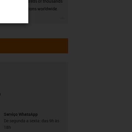
many hundreds of thousands
of applications worldwide.
igus-icon-3arrow
h
Serviço WhatsApp
De segunda a sexta: das 9h às
18h