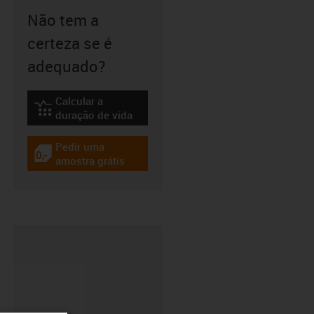
Não tem a
certeza se é
adequado?
Calcular a
igus-icon-lebensdauerrechner
duração de vida
Pedir uma
igus-icon-gratismuster
amostra grátis