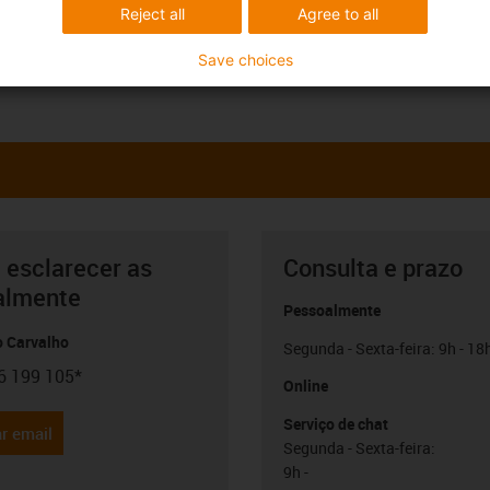
Reject all
Agree to all
Save choices
 esclarecer as
Consulta e prazo
almente
Pessoalmente
o Carvalho
Segunda - Sexta-feira: 9h - 18
6 199 105*
con-phone
Online
Serviço de chat
r email
Segunda - Sexta-feira:
9h -