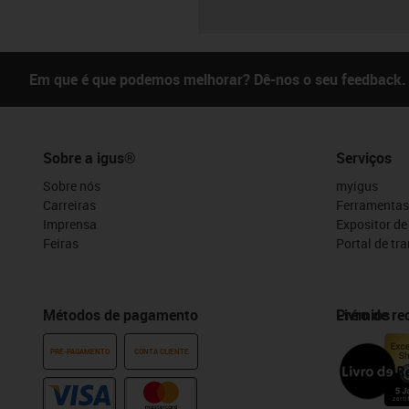
Em que é que podemos melhorar? Dê-nos o seu feedback.
Sobre a igus®
Serviços
Sobre nós
myigus
Carreiras
Ferramentas
Imprensa
Expositor d
Feiras
Portal de tr
Métodos de pagamento
Prémios
Livro de r
PRÉ-PAGAMENTO
CONTA CLIENTE