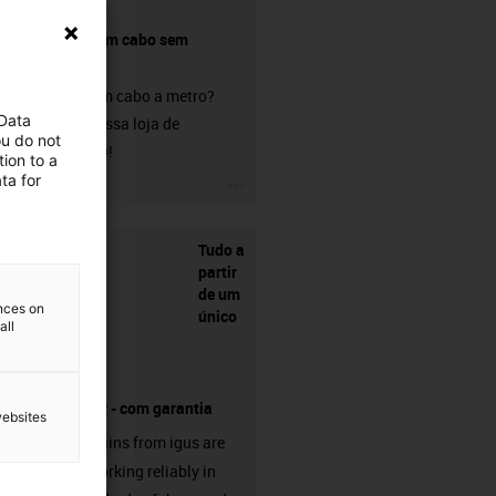
Comprar um cabo sem
conetor?
Procura um cabo a metro?
 Data
Visite a nossa loja de
ou do not
chainflex®!
ion to a
ta for
igus-icon-3arrow
Tudo a
partir
de um
ences on
único
all
fornecedor - com garantia
websites
Energy chains from igus are
already working reliably in