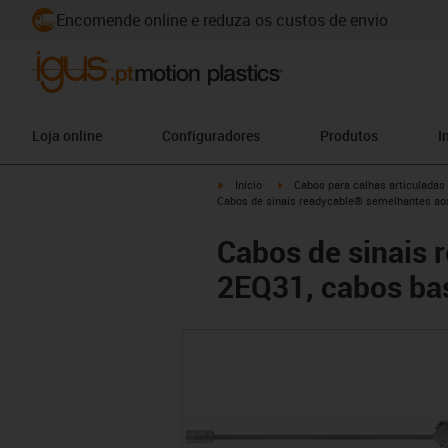
Encomende online e reduza os custos de envio
Loja online
Configuradores
Produtos
I
igus-icon-arrow-right
igus-icon-arrow-right
Início
Cabos para calhas articuladas
Cabos de sinais readycable® semelhantes a
Cabos de sinais
2EQ31, cabos ba