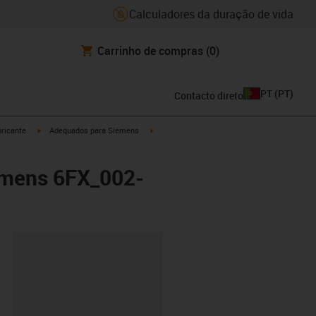
Calculadores da duração de vida
Carrinho de compras
(0)
PT
(
PT
)
Contacto direto
igus-icon-arrow-right
igus-icon-arrow-right
ricante
Adequados para Siemens
emens 6FX_002-
ipboard