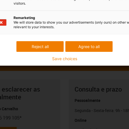
visitors.
Remarketing
We will store data to show you our advertisements (only ours) on other 
relevant to your interests.
Reject all
Agree to all
Save choices
 esclarecer as
Consulta e prazo
almente
Pessoalmente
o Carvalho
Segunda - Sexta-feira: 9h - 18
6 199 105*
con-phone
Online