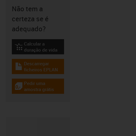
Não tem a
certeza se é
adequado?
Calcular a
igus-icon-lebensdauerrechner
duração de vida
Descarregar
igus-icon-download-plan
ficheiros EPLAN
Pedir uma
igus-icon-gratismuster
amostra grátis