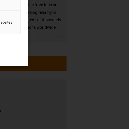
Energy chains from igus are
already working reliably in
many hundreds of thousands
websites
of applications worldwide.
igus-icon-3arrow
h