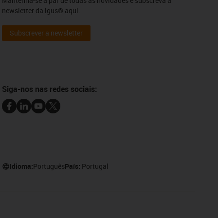
Mantenha-se a par de todas as novidades e subscreva a
newsletter da igus® aqui.
Subscrever a newsletter
Siga-nos nas redes sociais:
Idioma:
Português
País:
Portugal