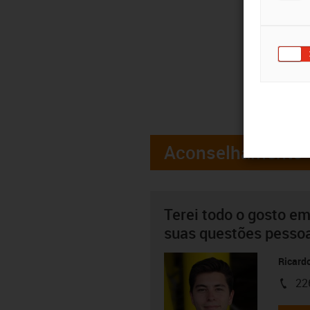
Aconselhamento
Terei todo o gosto em
suas questões pesso
Ricard
22
igus-i