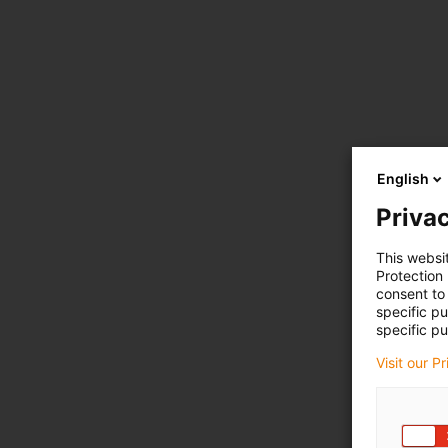
English
Privac
This websi
Protection
consent to 
specific p
specific pu
Visit our P