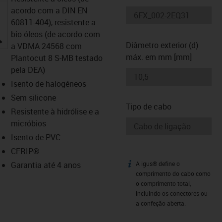
acordo com a DIN EN
60811-404), resistente a
bio óleos (de acordo com
igus-icon-lupe
Diâmetro exterior (d)
a VDMA 24568 com
máx. em mm [mm]
Plantocut 8 S-MB testado
pela DEA)
Isento de halogéneos
Sem silicone
Tipo de cabo
Resistente à hidrólise e a
micróbios
Isento de PVC
CFRIP®
Garantia até 4 anos
A igus® define o
igus-icon-info
comprimento do cabo como
o comprimento total,
incluindo os conectores ou
a confeção aberta.