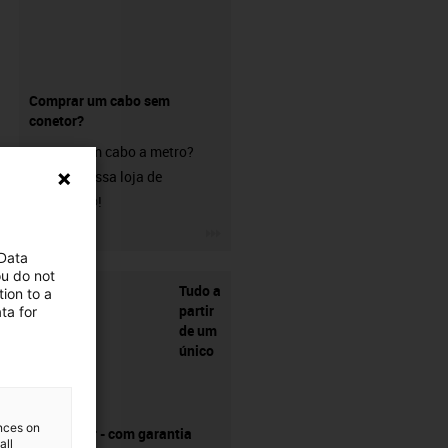
Comprar um cabo sem
conetor?
Procura um cabo a metro?
Visite a nossa loja de
chainflex®!
igus-icon-3arrow
 Data
ou do not
Tudo a
ion to a
partir
ta for
de um
único
ences on
fornecedor - com garantia
all