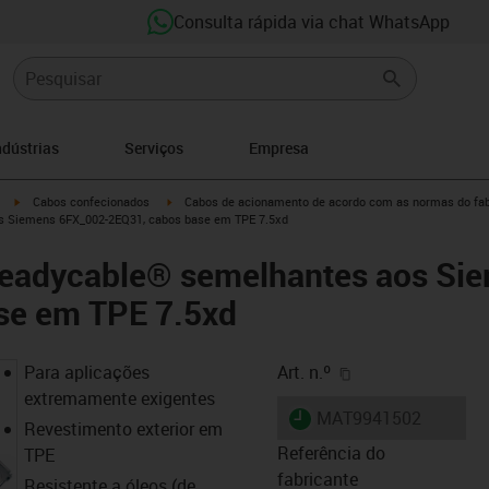
Consulta rápida via chat WhatsApp
ndústrias
Serviços
Empresa
igus-icon-arrow-right
igus-icon-arrow-right
Cabos confecionados
Cabos de acionamento de acordo com as normas do fab
os Siemens 6FX_002-2EQ31, cabos base em TPE 7.5xd
 readycable® semelhantes aos Si
se em TPE 7.5xd
igus-icon-copy-cl
Para aplicações
Art. n.º
extremamente exigentes
igus-icon-lieferzeit
MAT9941502
Revestimento exterior em
Referência do
TPE
fabricante
Resistente a óleos (de