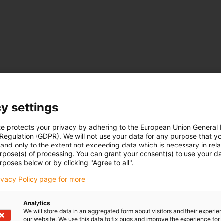
y settings
te protects your privacy by adhering to the European Union General
 Regulation (GDPR). We will not use your data for any purpose that y
and only to the extent not exceeding data which is necessary in relat
urpose(s) of processing. You can grant your consent(s) to use your da
rposes below or by clicking "Agree to all".
rivacy Policy page for more
Analytics
We will store data in an aggregated form about visitors and their experi
our website. We use this data to fix bugs and improve the experience for 