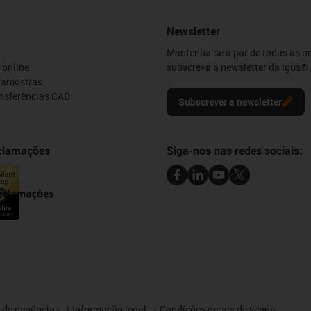
Newsletter
Mantenha-se a par de todas as n
 online
subscreva a newsletter da igus® 
e amostras
ansferências CAD
Subscrever a newsletter
eclamações
Siga-nos nas redes sociais:
 de denúncias
Informação legal
Condições gerais de venda