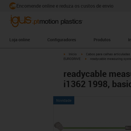
Encomende online e reduza os custos de envio
Loja online
Configuradores
Produtos
I
igus-icon-arrow-right
igus-icon-arrow-right
Início
Cabos para calhas articuladas
igus-icon-arrow-right
EURODRIVE
readycable measuring syste
readycable meas
i1362 1998, basi
Novidade