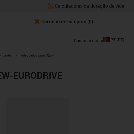
Calculadores da duração de vida
Carrinho de compras
(0)
PT
(
PT
)
Contacto direto
igus-icon-arrow-right
ricante
Adequados para SEW-
r SEW-EURODRIVE
ipboard