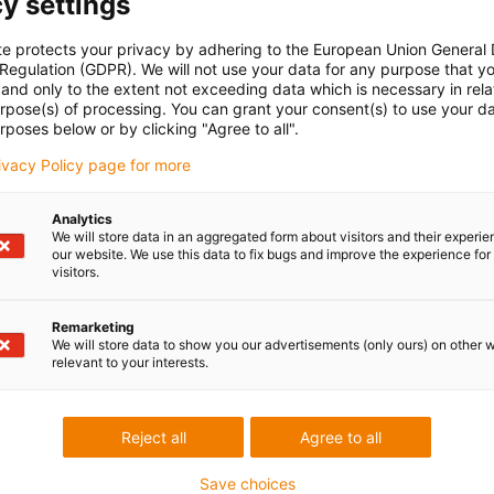
y settings
te protects your privacy by adhering to the European Union General
 Regulation (GDPR). We will not use your data for any purpose that y
and only to the extent not exceeding data which is necessary in relat
urpose(s) of processing. You can grant your consent(s) to use your da
rposes below or by clicking "Agree to all".
rivacy Policy page for more
Analytics
We will store data in an aggregated form about visitors and their experi
our website. We use this data to fix bugs and improve the experience for 
visitors.
Remarketing
We will store data to show you our advertisements (only ours) on other 
relevant to your interests.
Reject all
Agree to all
Save choices