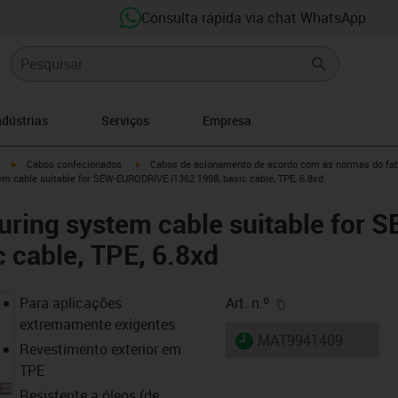
Consulta rápida via chat WhatsApp
ndústrias
Serviços
Empresa
igus-icon-arrow-right
igus-icon-arrow-right
Cabos confecionados
Cabos de acionamento de acordo com as normas do fab
m cable suitable for SEW-EURODRIVE i1362 1998, basic cable, TPE, 6.8xd
uring system cable suitable fo
c cable, TPE, 6.8xd
igus-icon-copy-cl
Para aplicações
Art. n.º
extremamente exigentes
igus-icon-lieferzeit
MAT9941409
Revestimento exterior em
TPE
Resistente a óleos (de