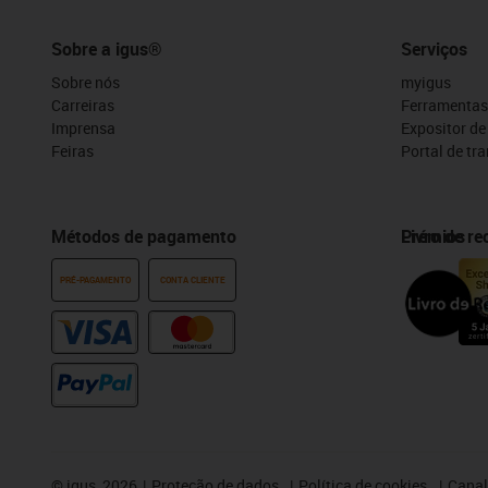
Sobre a igus®
Serviços
Sobre nós
myigus
Carreiras
Ferramentas
Imprensa
Expositor d
Feiras
Portal de tr
Métodos de pagamento
Prémios
Livro de r
PRÉ-PAGAMENTO
CONTA CLIENTE
©
igus, 2026
Proteção de dados
Política de cookies
Canal