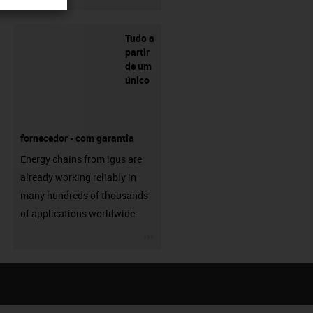
Tudo a
partir
de um
único
fornecedor - com garantia
Energy chains from igus are
already working reliably in
many hundreds of thousands
of applications worldwide.
igus-icon-3arrow