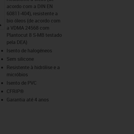
acordo com a DIN EN
60811-404), resistente a
bio óleos (de acordo com
igus-icon-lupe
a VDMA 24568 com
Plantocut 8 S-MB testado
pela DEA)
Isento de halogéneos
Sem silicone
Resistente à hidrólise e a
micróbios
Isento de PVC
CFRIP®
Garantia até 4 anos