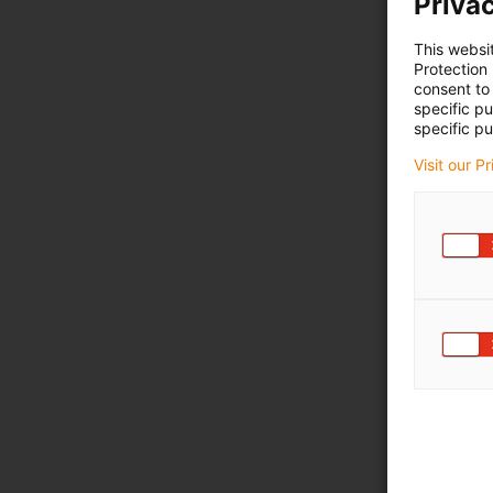
Privac
This websi
Protection
consent to 
specific p
specific pu
Visit our P