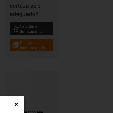
certeza se é
adequado?
Calcular a
igus-icon-lebensdauerrechner
duração de vida
Pedir uma
igus-icon-gratismuster
amostra grátis
Comprar um cabo sem