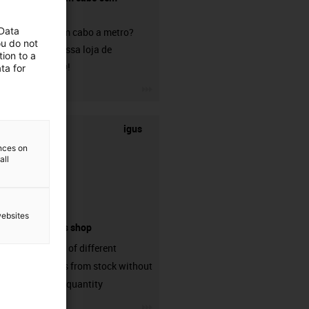
conetor?
 Data
Procura um cabo a metro?
ou do not
Visite a nossa loja de
ion to a
chainflex®!
ta for
igus-icon-3arrow
igus
ences on
all
websites
connectors shop
big variaty of different
connectors from stock without
min. order quantity
igus-icon-3arrow