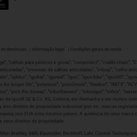
 de denúncias
Informação legal
Condições gerais de venda
e", "calhas para pórticos e gruas", "conprotect", "cradle-chain", "CTD
articuladas", "sistemas de calhas articuladas", "e-loop", "calha art
, iglide”, "iglidur", "igubal", "igumid", "igus", "igus:bike", "igusGO", "
s for longer life", "polymore", "print2mold", "Rawbot", "RBTX", "RCY
se", "pick the dryway", "tribofilament" , "tribotape", "triflex", "twi
idas da igus® SE & Co. KG, Colónia, em Alemanha e em muitos out
, dos direitos de propriedade industrial (por ex., marcas regis
ropeia, nos EUA e/ou noutros países. A ausência de uma marca c
s seus direitos de propriedade.
llen Bradley, B&R, Baumüller, Beckhoff, Lahr, Control Technique