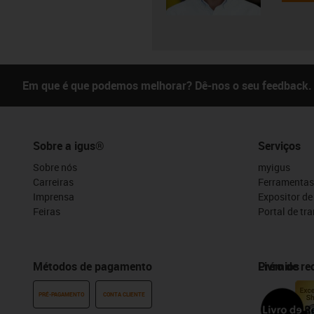
Em que é que podemos melhorar? Dê-nos o seu feedback.
Sobre a igus®
Serviços
Sobre nós
myigus
Carreiras
Ferramentas
Imprensa
Expositor d
Feiras
Portal de tr
Métodos de pagamento
Prémios
Livro de r
PRÉ-PAGAMENTO
CONTA CLIENTE