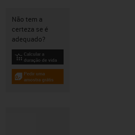
Não tem a
certeza se é
adequado?
Calcular a
igus-icon-lebensdauerrechner
duração de vida
Pedir uma
igus-icon-gratismuster
amostra grátis