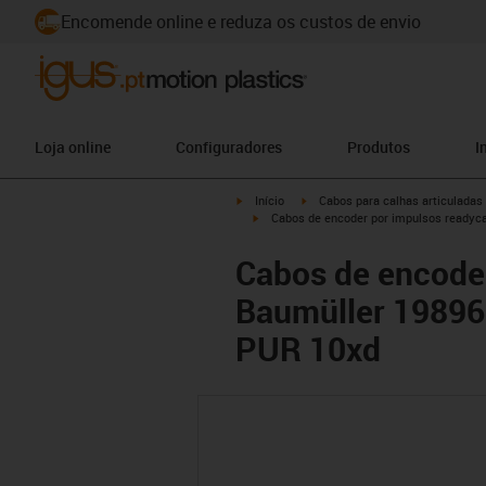
Encomende online e reduza os custos de envio
Loja online
Configuradores
Produtos
I
igus-icon-arrow-right
igus-icon-arrow-right
Início
Cabos para calhas articuladas
igus-icon-arrow-right
Cabos de encoder por impulsos readyc
Cabos de encode
Baumüller 19896
PUR 10xd