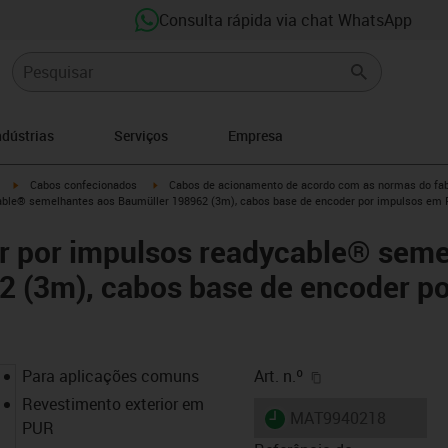
Consulta rápida via chat WhatsApp
ndústrias
Serviços
Empresa
igus-icon-arrow-right
igus-icon-arrow-right
Cabos confecionados
Cabos de acionamento de acordo com as normas do fab
able® semelhantes aos Baumüller 198962 (3m), cabos base de encoder por impulsos em
r por impulsos readycable® seme
2 (3m), cabos base de encoder p
igus-icon-copy-cl
Para aplicações comuns
Art. n.º
Revestimento exterior em
igus-icon-lieferzeit
MAT9940218
PUR