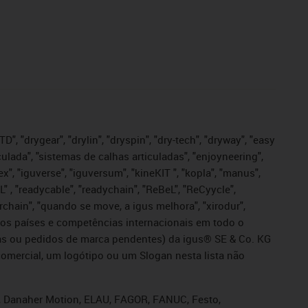
", "drygear", "drylin", "dryspin", "dry-tech", "dryway", "easy
iculada", "sistemas de calhas articuladas", "enjoyneering",
igutex", "iguverse", "iguversum", "kineKIT ", "kopla", "manus",
L" , "readycable", "readychain", "ReBeL", "ReCyycle",
sterchain", "quando se move, a igus melhora", "xirodur",
ros países e competências internacionais em todo o
tadas ou pedidos de marca pendentes) da igus® SE & Co. KG
omercial, um logótipo ou um Slogan nesta lista não
s, Danaher Motion, ELAU, FAGOR, FANUC, Festo,