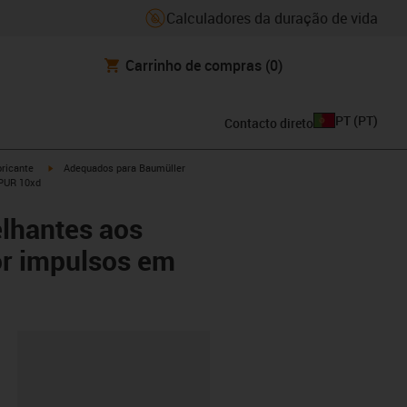
Calculadores da duração de vida
Carrinho de compras
(0)
PT
(
PT
)
Contacto direto
igus-icon-arrow-right
ricante
Adequados para Baumüller
 PUR 10xd
lhantes aos
or impulsos em
ipboard