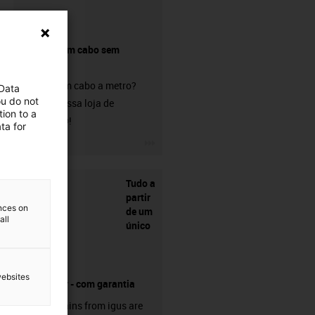
Comprar um cabo sem
conetor?
Procura um cabo a metro?
 Data
ou do not
Visite a nossa loja de
ion to a
chainflex®!
ta for
igus-icon-3arrow
Tudo a
partir
ences on
de um
all
único
websites
fornecedor - com garantia
Energy chains from igus are