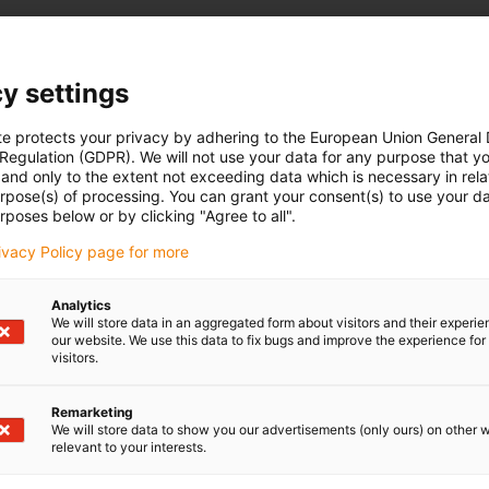
y settings
te protects your privacy by adhering to the European Union General
 Regulation (GDPR). We will not use your data for any purpose that y
and only to the extent not exceeding data which is necessary in relat
urpose(s) of processing. You can grant your consent(s) to use your da
rposes below or by clicking "Agree to all".
rivacy Policy page for more
Analytics
We will store data in an aggregated form about visitors and their experi
our website. We use this data to fix bugs and improve the experience for 
visitors.
Remarketing
We will store data to show you our advertisements (only ours) on other 
relevant to your interests.