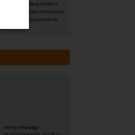
already working reliably in
many hundreds of thousands
of applications worldwide.
igus-icon-3arrow
h
Serviço WhatsApp
De segunda a sexta: das 9h às