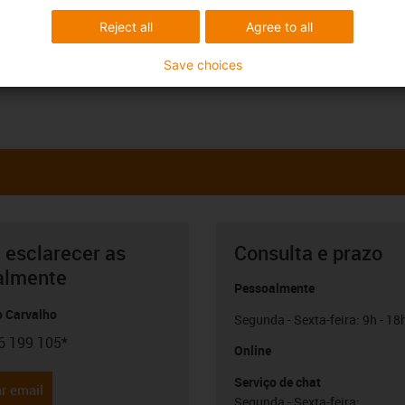
Reject all
Agree to all
Save choices
 esclarecer as
Consulta e prazo
almente
Pessoalmente
o Carvalho
Segunda - Sexta-feira: 9h - 18
6 199 105*
con-phone
Online
Serviço de chat
r email
Segunda - Sexta-feira: