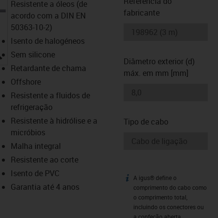
Referência do
Resistente a óleos (de
fabricante
acordo com a DIN EN
50363-10-2)
Isento de halogéneos
igus-icon-lupe
Sem silicone
Diâmetro exterior (d)
Retardante de chama
máx. em mm [mm]
Offshore
Resistente a fluidos de
refrigeração
Resistente à hidrólise e a
Tipo de cabo
micróbios
Malha integral
Resistente ao corte
Isento de PVC
A igus® define o
igus-icon-info
Garantia até 4 anos
comprimento do cabo como
o comprimento total,
incluindo os conectores ou
a confeção aberta.