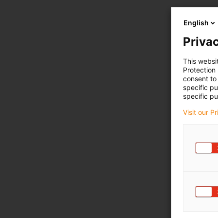
English
Privac
This websi
Protection
consent to 
specific p
specific pu
Visit our P