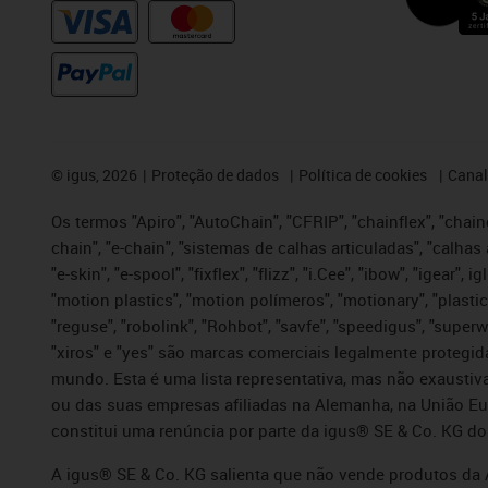
©
igus, 2026
Proteção de dados
Política de cookies
Canal
Os termos "Apiro", "AutoChain", "CFRIP", "chainflex", "chaing
chain", "e-chain", "sistemas de calhas articuladas", "calhas 
"e-skin", "e-spool", "fixflex", "flizz", "i.Cee", "ibow", "igear"
"motion plastics", "motion polímeros", "motionary", "plastic
"reguse", "robolink", "Rohbot", "savfe", "speedigus", "superwi
"xiros" e "yes" são marcas comerciais legalmente proteg
mundo. Esta é uma lista representativa, mas não exaustiva
ou das suas empresas afiliadas na Alemanha, na União Eu
constitui uma renúncia por parte da igus® SE & Co. KG do
A igus® SE & Co. KG salienta que não vende produtos da A