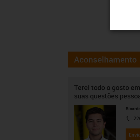
Aconselhamento
Terei todo o gosto em
suas questões pesso
Ricard
22
igus-i
Envia