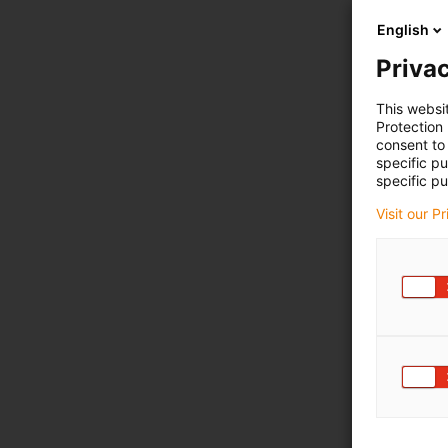
English
Privac
This websi
Protection
consent to 
specific p
specific pu
Visit our P