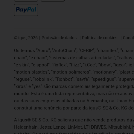
©
igus, 2026
Proteção de dados
Política de cookies
Canal
Os termos "Apiro", "AutoChain", "CFRIP", "chainflex", "chaing
chain", "e-chain", "sistemas de calhas articuladas", "calhas 
"e-skin", "e-spool", "fixflex", "flizz", "i.Cee", "ibow", "igear"
"motion plastics", "motion polímeros", "motionary", "plastic
"reguse", "robolink", "Rohbot", "savfe", "speedigus", "superwi
"xiros" e "yes" são marcas comerciais legalmente proteg
mundo. Esta é uma lista representativa, mas não exaustiva
ou das suas empresas afiliadas na Alemanha, na União Eu
constitui uma renúncia por parte da igus® SE & Co. KG do
A igus® SE & Co. KG salienta que não vende produtos da A
Heidenhain, Jetter, Lenze, LinMot, LTi DRiVES, Mitsubish