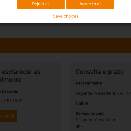
Reject all
Agree to all
Save choices
 esclarecer as
Consulta e prazo
almente
Pessoalmente
o Carvalho
Segunda - Sexta-feira: 9h - 18
6 199 105*
con-phone
Online
Serviço de chat
r email
Segunda - Sexta-feira:
9h -