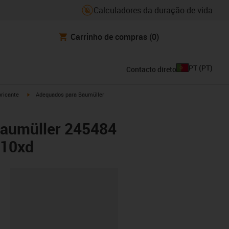
Calculadores da duração de vida
Carrinho de compras
(0)
PT
(
PT
)
Contacto direto
igus-icon-arrow-right
ricante
Adequados para Baumüller
Baumüller 245484
 10xd
ipboard