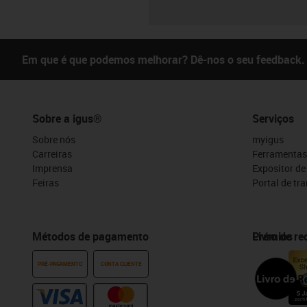
Em que é que podemos melhorar? Dê-nos o seu feedback.
Sobre a igus®
Serviços
Sobre nós
myigus
Carreiras
Ferramentas
Imprensa
Expositor d
Feiras
Portal de tr
Métodos de pagamento
Prémios
Livro de r
PRÉ-PAGAMENTO
CONTA CLIENTE