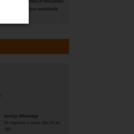
many hundreds of thousands
of applications worldwide.
igus-icon-3arrow
h
Serviço WhatsApp
De segunda a sexta: das 9h às
18h