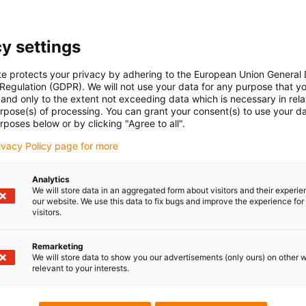
y settings
te protects your privacy by adhering to the European Union General
 Regulation (GDPR). We will not use your data for any purpose that y
and only to the extent not exceeding data which is necessary in relat
urpose(s) of processing. You can grant your consent(s) to use your da
rposes below or by clicking "Agree to all".
rivacy Policy page for more
Analytics
We will store data in an aggregated form about visitors and their experi
our website. We use this data to fix bugs and improve the experience for 
visitors.
Remarketing
We will store data to show you our advertisements (only ours) on other 
relevant to your interests.