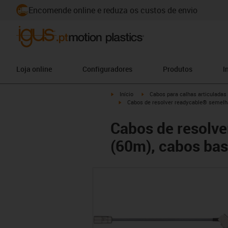
Encomende online e reduza os custos de envio
Loja online
Configuradores
Produtos
I
igus-icon-arrow-right
igus-icon-arrow-right
Início
Cabos para calhas articuladas
igus-icon-arrow-right
Cabos de resolver readycable® semel
Cabos de resolv
(60m), cabos b