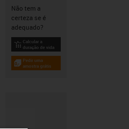
Não tem a
certeza se é
adequado?
Calcular a
igus-icon-lebensdauerrechner
duração de vida
Pedir uma
igus-icon-gratismuster
amostra grátis