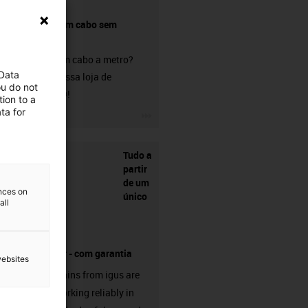
Comprar um cabo sem
conetor?
Procura um cabo a metro?
 Data
Visite a nossa loja de
ou do not
chainflex®!
ion to a
ta for
igus-icon-3arrow
Tudo a
partir
de um
ences on
único
all
fornecedor - com garantia
websites
Energy chains from igus are
already working reliably in