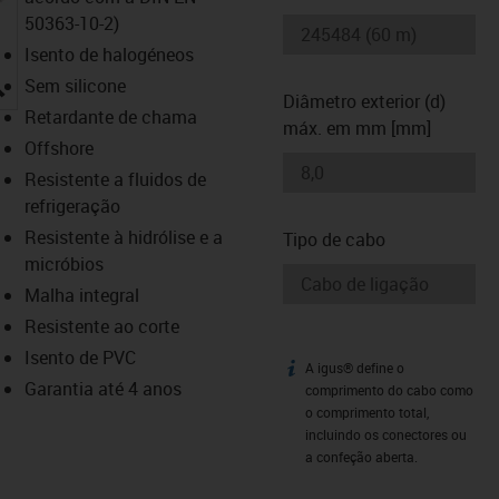
50363-10-2)
Isento de halogéneos
igus-icon-lupe
Sem silicone
Diâmetro exterior (d)
Retardante de chama
máx. em mm [mm]
Offshore
Resistente a fluidos de
refrigeração
Resistente à hidrólise e a
Tipo de cabo
micróbios
Malha integral
Resistente ao corte
Isento de PVC
A igus® define o
igus-icon-info
Garantia até 4 anos
comprimento do cabo como
o comprimento total,
incluindo os conectores ou
a confeção aberta.