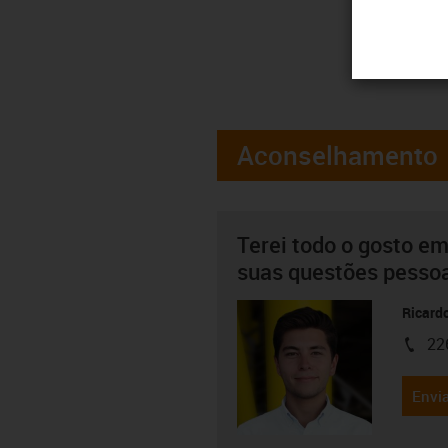
Aconselhamento
Terei todo o gosto em
suas questões pesso
Ricard
22
igus-i
Envia