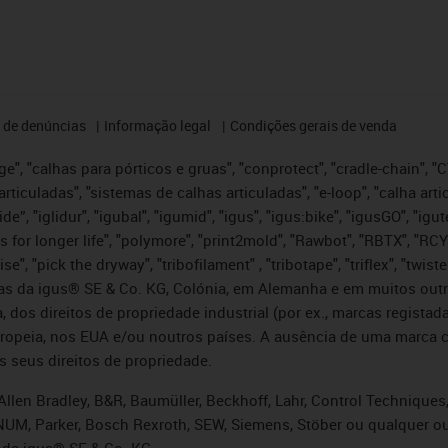
 de denúncias
Informação legal
Condições gerais de venda
e", "calhas para pórticos e gruas", "conprotect", "cradle-chain", "CTD
articuladas", "sistemas de calhas articuladas", "e-loop", "calha art
, iglide”, "iglidur", "igubal", "igumid", "igus", "igus:bike", "igusGO", "
s for longer life", "polymore", "print2mold", "Rawbot", "RBTX", "RCY
se", "pick the dryway", "tribofilament" , "tribotape", "triflex", "twi
idas da igus® SE & Co. KG, Colónia, em Alemanha e em muitos out
, dos direitos de propriedade industrial (por ex., marcas regis
ropeia, nos EUA e/ou noutros países. A ausência de uma marca c
s seus direitos de propriedade.
llen Bradley, B&R, Baumüller, Beckhoff, Lahr, Control Technique
i, NUM, Parker, Bosch Rexroth, SEW, Siemens, Stöber ou qualquer