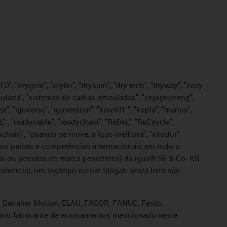
", "drygear", "drylin", "dryspin", "dry-tech", "dryway", "easy
iculada", "sistemas de calhas articuladas", "enjoyneering",
igutex", "iguverse", "iguversum", "kineKIT ", "kopla", "manus",
L" , "readycable", "readychain", "ReBeL", "ReCyycle",
sterchain", "quando se move, a igus melhora", "xirodur",
ros países e competências internacionais em todo o
tadas ou pedidos de marca pendentes) da igus® SE & Co. KG
omercial, um logótipo ou um Slogan nesta lista não
s, Danaher Motion, ELAU, FAGOR, FANUC, Festo,
 outro fabricante de acionamentos mencionado neste