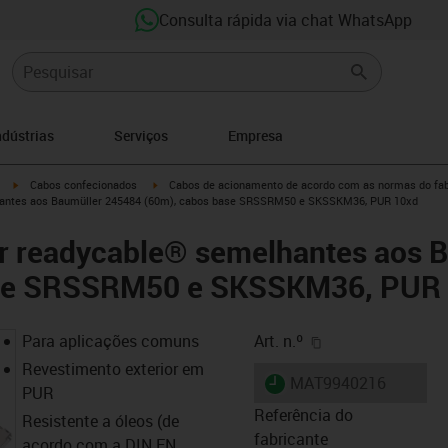
Consulta rápida via chat WhatsApp
ndústrias
Serviços
Empresa
igus-icon-arrow-right
igus-icon-arrow-right
Cabos confecionados
Cabos de acionamento de acordo com as normas do fab
hantes aos Baumüller 245484 (60m), cabos base SRSSRM50 e SKSSKM36, PUR 10xd
er readycable® semelhantes aos 
ase SRSSRM50 e SKSSKM36, PUR
igus-icon-copy-cl
Para aplicações comuns
Art. n.º
Revestimento exterior em
igus-icon-lieferzeit
MAT9940216
PUR
Referência do
Resistente a óleos (de
fabricante
acordo com a DIN EN