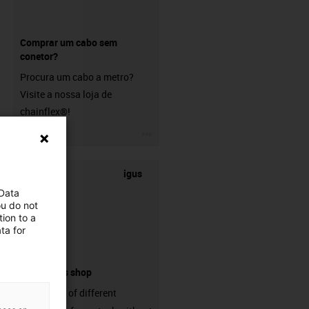
Comprar um cabo sem
conetor?
Procura um cabo a metro?
Visite a nossa loja de
chainflex®!
igus-icon-3arrow
igus
 Data
ou do not
ion to a
ta for
connectors shop
big variaty of different