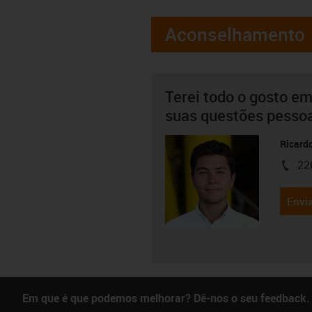
Aconselhamento
Terei todo o gosto em
suas questões pesso
Ricard
22
igus-i
Envia
Em que é que podemos melhorar? Dê-nos o seu feedback.