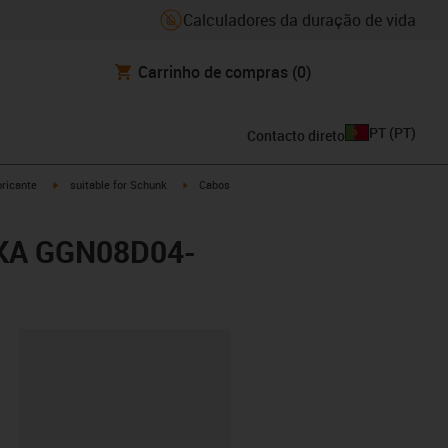
Calculadores da duração de vida
Carrinho de compras
(0)
PT
(
PT
)
Contacto direto
igus-icon-arrow-right
igus-icon-arrow-right
ricante
suitable for Schunk
Cabos
 KA GGN08D04-
ipboard