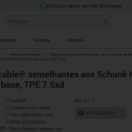
Consulta rápida via chat WhatsApp
ndústrias
Serviços
Empresa
igus-icon-arrow-right
igus-icon-arrow-right
Cabos confecionados
Cabos de acionamento de acordo com as normas do fab
 GGN08D04-12D04-ET, cabos base, TPE 7.5xd
cable® semelhantes aos Schunk
 base, TPE 7.5xd
igus-icon-copy-cl
• Profinet
Art. n.º
• Estrutura star quad
igus-icon-lieferzeit
MAT9923803
• Para aplicações com
calhas articuladas
• Revestimento exterior em