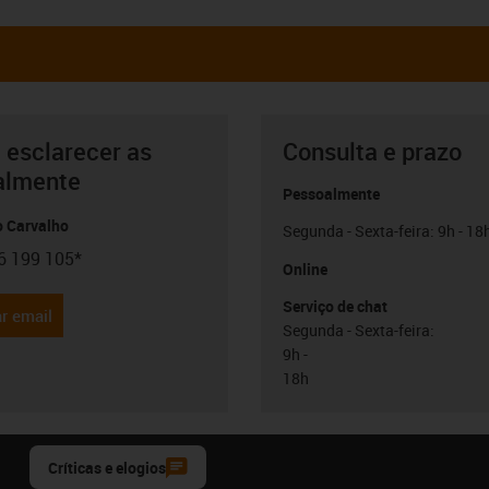
 esclarecer as
Consulta e prazo
almente
Pessoalmente
o Carvalho
Segunda - Sexta-feira: 9h - 18
6 199 105*
con-phone
Online
Serviço de chat
r email
Segunda - Sexta-feira:
9h -
18h
Críticas e elogios