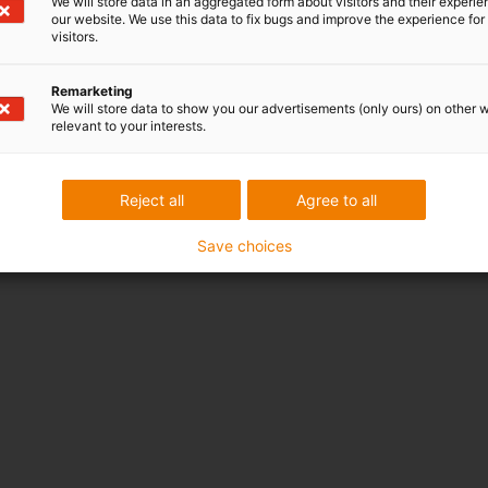
We will store data in an aggregated form about visitors and their experi
our website. We use this data to fix bugs and improve the experience for 
visitors.
Remarketing
We will store data to show you our advertisements (only ours) on other 
relevant to your interests.
Reject all
Agree to all
Save choices