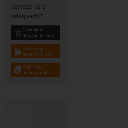
certeza se é
adequado?
Calcular a
igus-icon-lebensdauerrechner
duração de vida
Descarregar
igus-icon-download-plan
ficheiros EPLAN
Pedir uma
igus-icon-gratismuster
amostra grátis