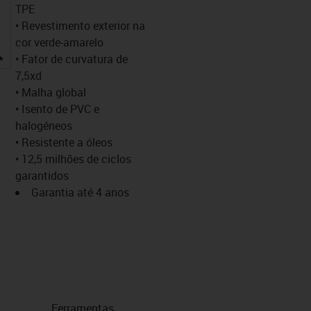
TPE
• Revestimento exterior na
cor verde-amarelo
igus-icon-lupe
• Fator de curvatura de
7,5xd
• Malha global
• Isento de PVC e
halogéneos
• Resistente a óleos
• 12,5 milhões de ciclos
garantidos
Garantia até 4 anos
Ferramentas