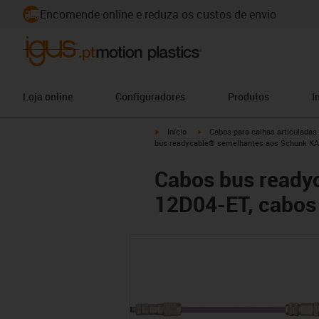
Encomende online e reduza os custos de envio
Loja online
Configuradores
Produtos
I
igus-icon-arrow-right
igus-icon-arrow-right
Início
Cabos para calhas articuladas
bus readycable® semelhantes aos Schunk KA
Cabos bus ready
12D04-ET, cabos