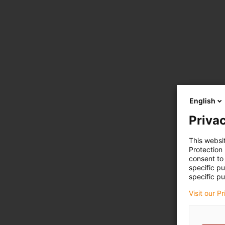
English
Privac
This websi
Protection
consent to 
specific p
specific pu
Visit our P