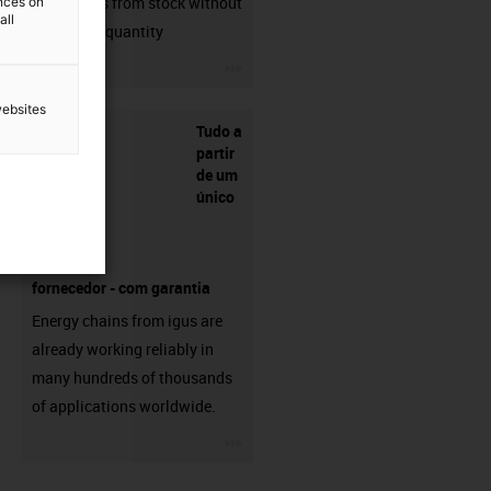
connectors from stock without
ences on
all
min. order quantity
igus-icon-3arrow
websites
Tudo a
partir
de um
único
fornecedor - com garantia
Energy chains from igus are
already working reliably in
many hundreds of thousands
of applications worldwide.
igus-icon-3arrow