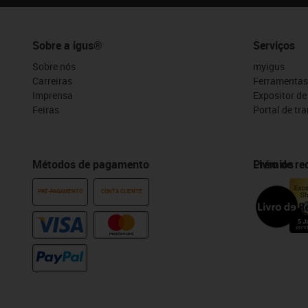
Sobre a igus®
Serviços
Sobre nós
myigus
Carreiras
Ferramentas
Imprensa
Expositor d
Feiras
Portal de tr
Métodos de pagamento
Prémios
Livro de r
PRÉ-PAGAMENTO
CONTA CLIENTE