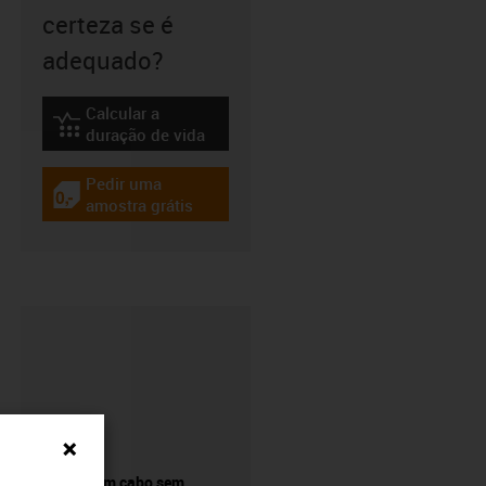
certeza se é
adequado?
Calcular a
igus-icon-lebensdauerrechner
duração de vida
Pedir uma
igus-icon-gratismuster
amostra grátis
Comprar um cabo sem