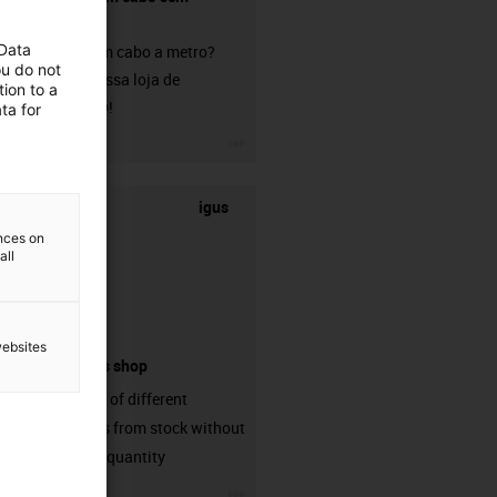
conetor?
 Data
Procura um cabo a metro?
ou do not
Visite a nossa loja de
ion to a
chainflex®!
ta for
igus-icon-3arrow
igus
ences on
all
websites
connectors shop
big variaty of different
connectors from stock without
min. order quantity
igus-icon-3arrow