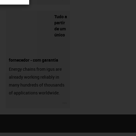
Tudo a
partir
de um
único
fornecedor - com garantia
Energy chains from igus are
already working reliably in
many hundreds of thousands
of applications worldwide.
igus-icon-3arrow