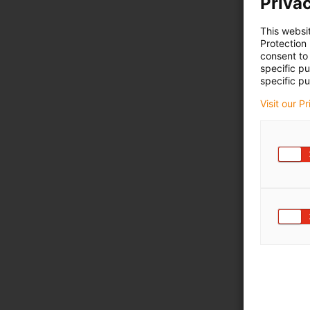
Privac
This websi
Protection
consent to 
specific p
specific pu
Visit our P