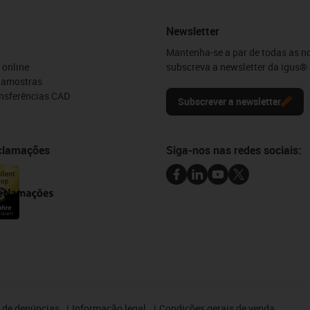
Newsletter
Mantenha-se a par de todas as n
 online
subscreva a newsletter da igus® 
e amostras
ansferências CAD
Subscrever a newsletter
eclamações
Siga-nos nas redes sociais:
 de denúncias
Informação legal
Condições gerais de venda