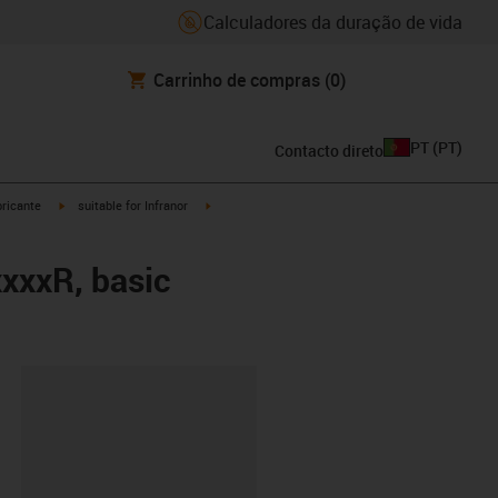
Calculadores da duração de vida
Carrinho de compras
(0)
PT
(
PT
)
Contacto direto
igus-icon-arrow-right
igus-icon-arrow-right
ricante
suitable for Infranor
xxxxR, basic
ipboard