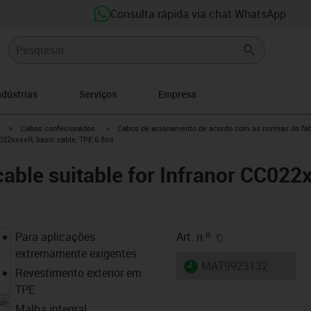
Consulta rápida via chat WhatsApp
ndústrias
Serviços
Empresa
igus-icon-arrow-right
igus-icon-arrow-right
Cabos confecionados
Cabos de acionamento de acordo com as normas do fab
C022xxxxR, basic cable, TPE 6.8xd
cable suitable for Infranor CC022
igus-icon-copy-cl
Para aplicações
Art. n.º
extremamente exigentes
igus-icon-lieferzeit
MAT9923132
Revestimento exterior em
TPE
Malha integral