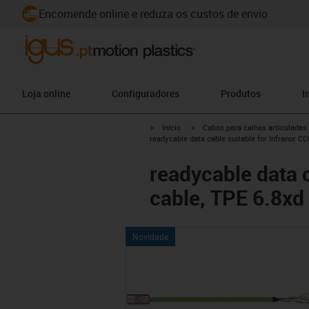
Encomende online e reduza os custos de envio
Loja online
Configuradores
Produtos
I
igus-icon-arrow-right
igus-icon-arrow-right
Início
Cabos para calhas articuladas
readycable data cable suitable for Infranor C
readycable data 
cable, TPE 6.8xd
Novidade