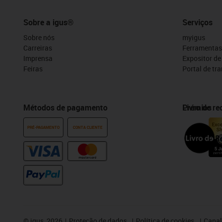
Sobre a igus®
Serviços
Sobre nós
myigus
Carreiras
Ferramentas
Imprensa
Expositor d
Feiras
Portal de tr
Métodos de pagamento
Prémios
Livro de r
PRÉ-PAGAMENTO
CONTA CLIENTE
©
igus, 2026
Proteção de dados
Política de cookies
Canal