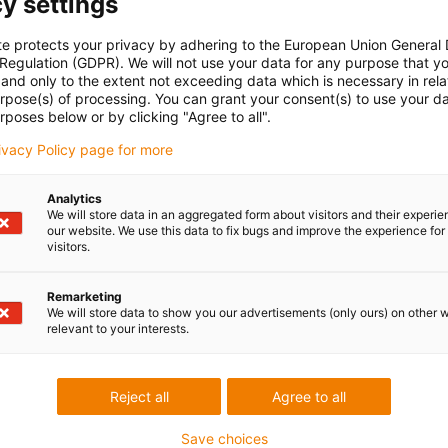
y settings
te protects your privacy by adhering to the European Union General
 Regulation (GDPR). We will not use your data for any purpose that y
and only to the extent not exceeding data which is necessary in relat
urpose(s) of processing. You can grant your consent(s) to use your da
rposes below or by clicking "Agree to all".
rivacy Policy page for more
Analytics
We will store data in an aggregated form about visitors and their experi
our website. We use this data to fix bugs and improve the experience for 
visitors.
Remarketing
We will store data to show you our advertisements (only ours) on other 
relevant to your interests.
Reject all
Agree to all
Save choices