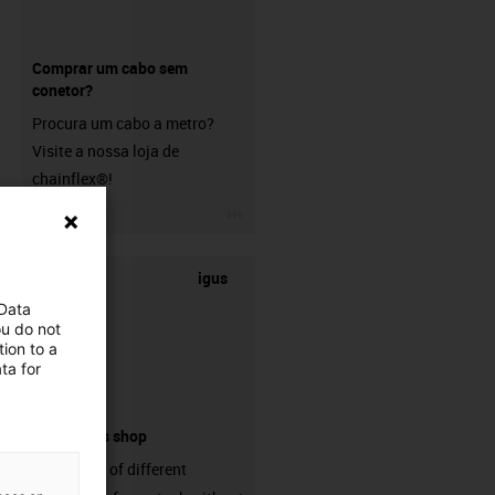
Comprar um cabo sem
conetor?
Procura um cabo a metro?
Visite a nossa loja de
chainflex®!
igus-icon-3arrow
igus
 Data
ou do not
ion to a
ta for
connectors shop
big variaty of different