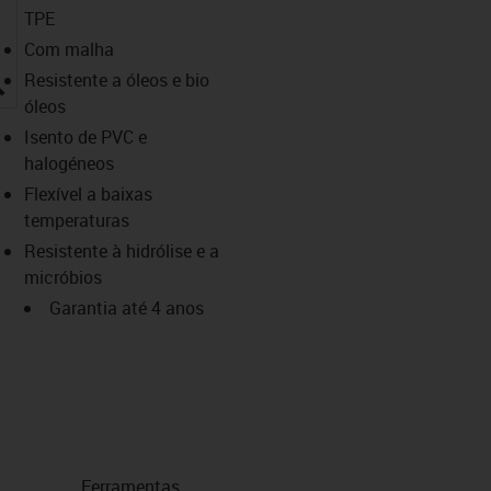
TPE
Com malha
igus-icon-lupe
Resistente a óleos e bio
óleos
Isento de PVC e
halogéneos
Flexível a baixas
temperaturas
Resistente à hidrólise e a
micróbios
Garantia até 4 anos
Ferramentas