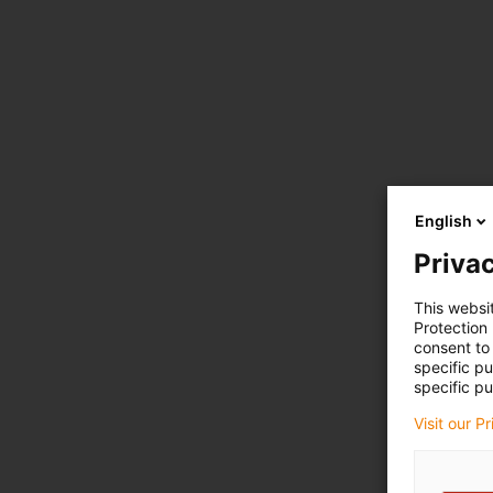
English
Privac
This websi
Protection
consent to 
specific p
specific pu
Visit our P