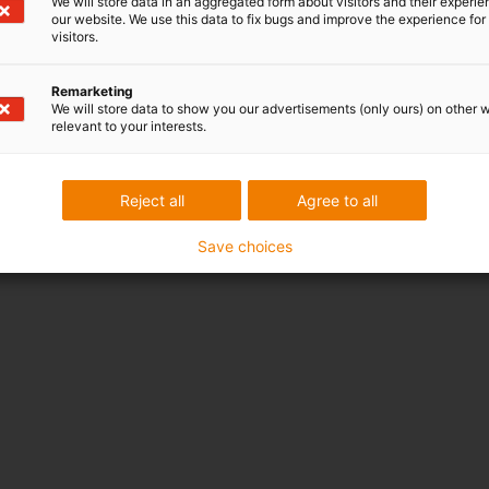
We will store data in an aggregated form about visitors and their experi
our website. We use this data to fix bugs and improve the experience for 
visitors.
Remarketing
We will store data to show you our advertisements (only ours) on other 
relevant to your interests.
Reject all
Agree to all
Save choices