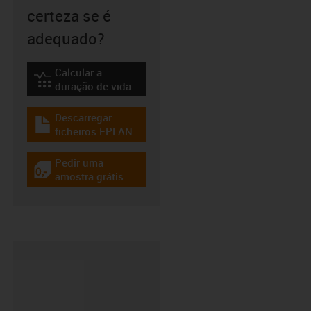
certeza se é
adequado?
Calcular a
igus-icon-lebensdauerrechner
duração de vida
Descarregar
igus-icon-download-plan
ficheiros EPLAN
Pedir uma
igus-icon-gratismuster
amostra grátis