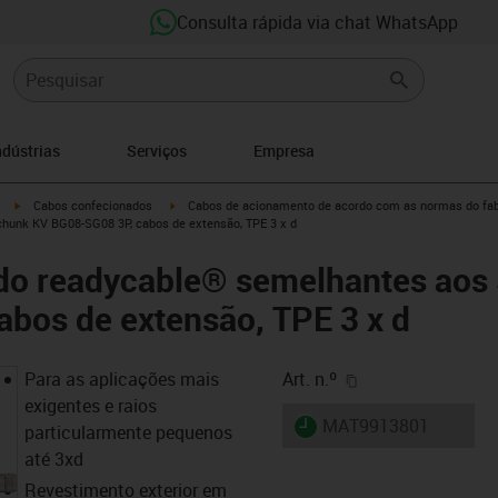
Consulta rápida via chat WhatsApp
ndústrias
Serviços
Empresa
igus-icon-arrow-right
igus-icon-arrow-right
Cabos confecionados
Cabos de acionamento de acordo com as normas do fab
unk KV BG08-SG08 3P, cabos de extensão, TPE 3 x d
o readycable® semelhantes aos
bos de extensão, TPE 3 x d
igus-icon-copy-cl
Para as aplicações mais
Art. n.º
exigentes e raios
igus-icon-lieferzeit
MAT9913801
particularmente pequenos
até 3xd
Revestimento exterior em