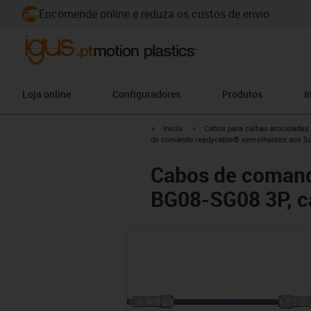
Encomende online e reduza os custos de envio
Loja online
Configuradores
Produtos
I
igus-icon-arrow-right
igus-icon-arrow-right
Início
Cabos para calhas articuladas
de comando readycable® semelhantes aos Sch
Cabos de comand
BG08-SG08 3P, ca