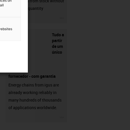
connectors from stock without
ences on
all
min. order quantity
igus-icon-3arrow
websites
Tudo a
partir
de um
único
fornecedor - com garantia
Energy chains from igus are
already working reliably in
many hundreds of thousands
of applications worldwide.
igus-icon-3arrow