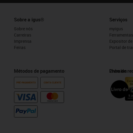
Sobre a igus®
Serviços
Sobre nós
myigus
Carreiras
Ferramentas
Imprensa
Expositor d
Feiras
Portal de tr
Métodos de pagamento
Prémios
Livro de r
PRÉ-PAGAMENTO
CONTA CLIENTE