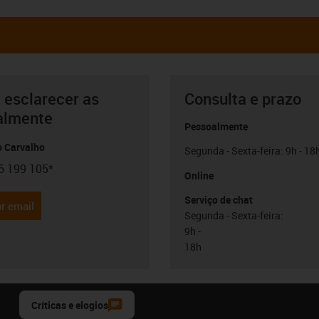
 esclarecer as
Consulta e prazo
almente
Pessoalmente
o Carvalho
Segunda - Sexta-feira: 9h - 18
6 199 105*
con-phone
Online
Serviço de chat
r email
Segunda - Sexta-feira:
9h -
18h
Críticas e elogios