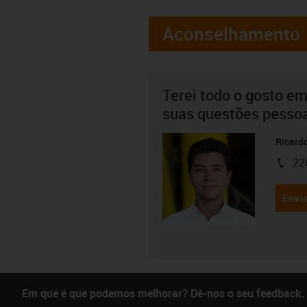
Aconselhamento
Terei todo o gosto em
suas questões pesso
Ricard
22
igus-i
Envia
Em que é que podemos melhorar? Dê-nos o seu feedback.