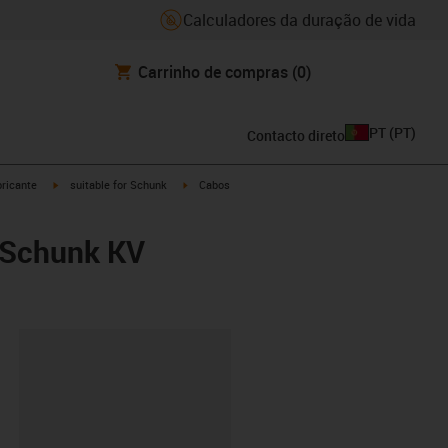
Calculadores da duração de vida
Carrinho de compras
(0)
PT
(
PT
)
Contacto direto
igus-icon-arrow-right
igus-icon-arrow-right
ricante
suitable for Schunk
Cabos
 Schunk KV
ipboard