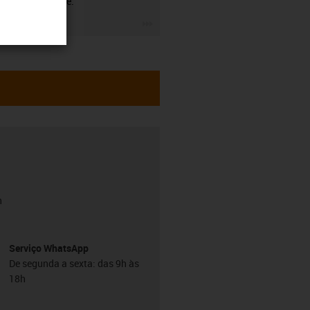
nossa parte.
igus-icon-3arrow
h
Serviço WhatsApp
De segunda a sexta: das 9h às
18h