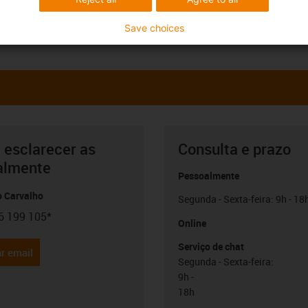
Save choices
 esclarecer as
Consulta e prazo
almente
Pessoalmente
o Carvalho
Segunda - Sexta-feira: 9h - 18
6 199 105*
con-phone
Online
Serviço de chat
r email
Segunda - Sexta-feira:
9h -
18h