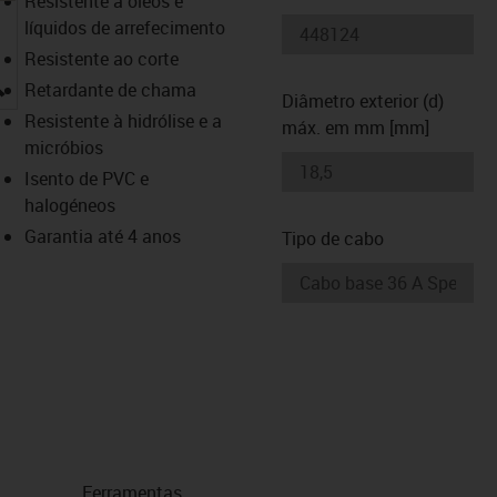
Resistente a óleos e
líquidos de arrefecimento
Resistente ao corte
igus-icon-lupe
Retardante de chama
Diâmetro exterior (d)
Resistente à hidrólise e a
máx. em mm [mm]
micróbios
Isento de PVC e
halogéneos
Garantia até 4 anos
Tipo de cabo
Ferramentas