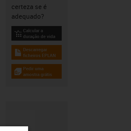
certeza se é
adequado?
Calcular a
igus-icon-lebensdauerrechner
duração de vida
Descarregar
igus-icon-download-plan
ficheiros EPLAN
Pedir uma
igus-icon-gratismuster
amostra grátis