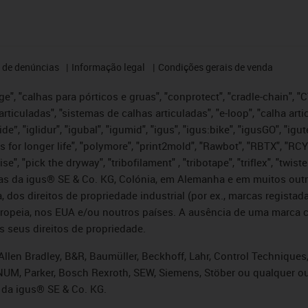
 de denúncias
Informação legal
Condições gerais de venda
e", "calhas para pórticos e gruas", "conprotect", "cradle-chain", "CTD
articuladas", "sistemas de calhas articuladas", "e-loop", "calha art
, iglide”, "iglidur", "igubal", "igumid", "igus", "igus:bike", "igusGO", "
s for longer life", "polymore", "print2mold", "Rawbot", "RBTX", "RCY
se", "pick the dryway", "tribofilament" , "tribotape", "triflex", "twi
idas da igus® SE & Co. KG, Colónia, em Alemanha e em muitos out
, dos direitos de propriedade industrial (por ex., marcas regis
ropeia, nos EUA e/ou noutros países. A ausência de uma marca c
s seus direitos de propriedade.
llen Bradley, B&R, Baumüller, Beckhoff, Lahr, Control Technique
i, NUM, Parker, Bosch Rexroth, SEW, Siemens, Stöber ou qualquer
 da igus® SE & Co. KG.