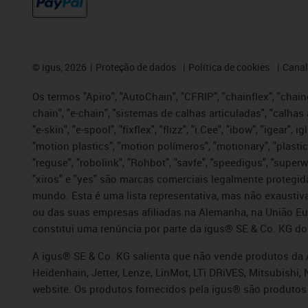
©
igus, 2026
Proteção de dados
Política de cookies
Canal
Os termos "Apiro", "AutoChain", "CFRIP", "chainflex", "chaing
chain", "e-chain", "sistemas de calhas articuladas", "calhas 
"e-skin", "e-spool", "fixflex", "flizz", "i.Cee", "ibow", "igear"
"motion plastics", "motion polímeros", "motionary", "plastic
"reguse", "robolink", "Rohbot", "savfe", "speedigus", "superwi
"xiros" e "yes" são marcas comerciais legalmente proteg
mundo. Esta é uma lista representativa, mas não exaustiva
ou das suas empresas afiliadas na Alemanha, na União Eu
constitui uma renúncia por parte da igus® SE & Co. KG do
A igus® SE & Co. KG salienta que não vende produtos da A
Heidenhain, Jetter, Lenze, LinMot, LTi DRiVES, Mitsubish
website. Os produtos fornecidos pela igus® são produtos