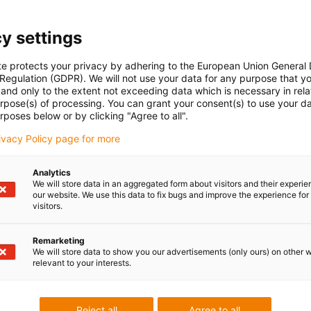
y settings
te protects your privacy by adhering to the European Union General
 Regulation (GDPR). We will not use your data for any purpose that y
and only to the extent not exceeding data which is necessary in relat
urpose(s) of processing. You can grant your consent(s) to use your da
rposes below or by clicking "Agree to all".
rivacy Policy page for more
Analytics
We will store data in an aggregated form about visitors and their experi
our website. We use this data to fix bugs and improve the experience for 
visitors.
Remarketing
We will store data to show you our advertisements (only ours) on other 
relevant to your interests.
Reject all
Agree to all