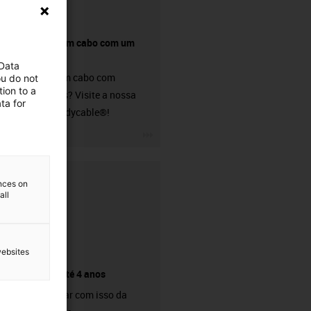
Comprar um cabo com um
conetor?
 Data
Procura um cabo com
ou do not
ion to a
conectores? Visite a nossa
ta for
loja de readycable®!
igus-icon-3arrow
ences on
all
websites
Garantia até 4 anos
Pode contar com isso da