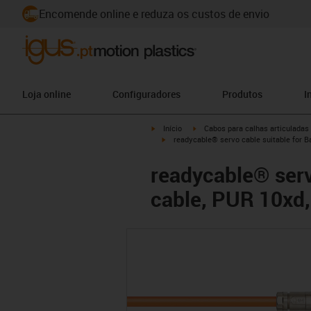
Encomende online e reduza os custos de envio
Loja online
Configuradores
Produtos
I
igus-icon-arrow-right
igus-icon-arrow-right
Início
Cabos para calhas articuladas
igus-icon-arrow-right
readycable® servo cable suitable for B
readycable® serv
cable, PUR 10xd