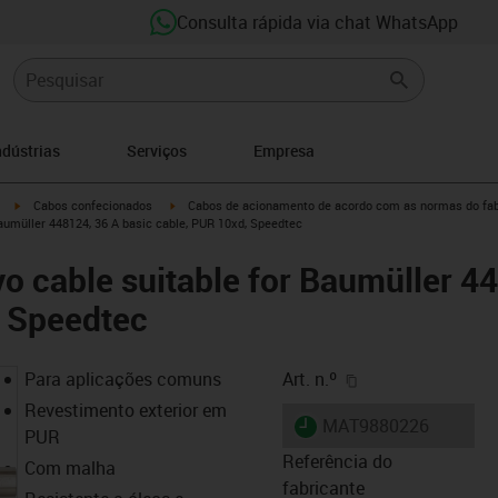
Consulta rápida via chat WhatsApp
ndústrias
Serviços
Empresa
igus-icon-arrow-right
igus-icon-arrow-right
Cabos confecionados
Cabos de acionamento de acordo com as normas do fab
aumüller 448124, 36 A basic cable, PUR 10xd, Speedtec
o cable suitable for Baumüller 4
, Speedtec
igus-icon-copy-cl
Para aplicações comuns
Art. n.º
Revestimento exterior em
igus-icon-lieferzeit
MAT9880226
PUR
Referência do
Com malha
fabricante