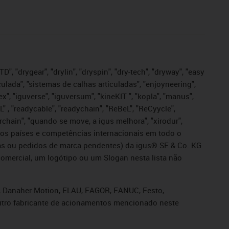
", "drygear", "drylin", "dryspin", "dry-tech", "dryway", "easy
iculada", "sistemas de calhas articuladas", "enjoyneering",
igutex", "iguverse", "iguversum", "kineKIT ", "kopla", "manus",
L" , "readycable", "readychain", "ReBeL", "ReCyycle",
sterchain", "quando se move, a igus melhora", "xirodur",
ros países e competências internacionais em todo o
tadas ou pedidos de marca pendentes) da igus® SE & Co. KG
omercial, um logótipo ou um Slogan nesta lista não
s, Danaher Motion, ELAU, FAGOR, FANUC, Festo,
 outro fabricante de acionamentos mencionado neste