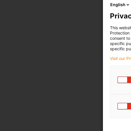
English
Privac
This websi
Protection
consent to 
specific p
specific pu
Visit our P