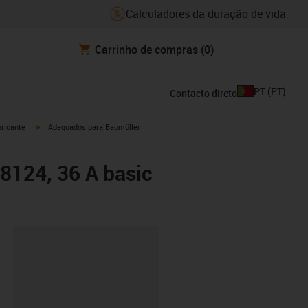
Calculadores da duração de vida
Carrinho de compras
(0)
PT
(
PT
)
Contacto direto
igus-icon-arrow-right
ricante
Adequados para Baumüller
48124, 36 A basic
ipboard