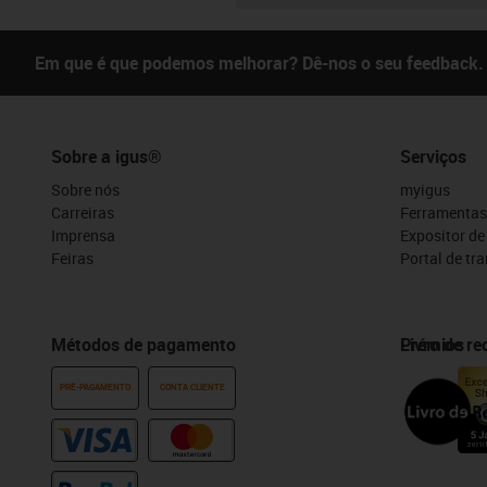
Em que é que podemos melhorar? Dê-nos o seu feedback.
Sobre a igus®
Serviços
Sobre nós
myigus
Carreiras
Ferramentas
Imprensa
Expositor d
Feiras
Portal de tr
Métodos de pagamento
Prémios
Livro de r
PRÉ-PAGAMENTO
CONTA CLIENTE