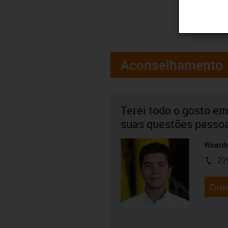
Aconselhamento
Terei todo o gosto em
suas questões pesso
Ricard
22
igus-i
Envia