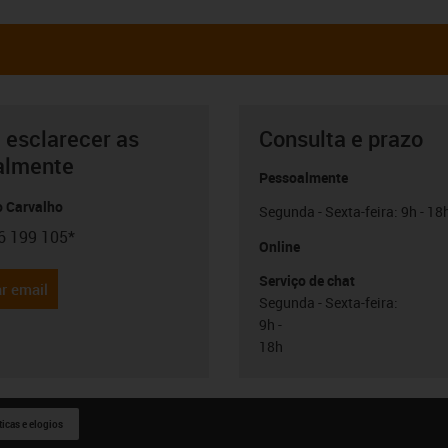
 esclarecer as
Consulta e prazo
almente
Pessoalmente
o Carvalho
Segunda - Sexta-feira: 9h - 18
6 199 105*
con-phone
Online
Serviço de chat
r email
Segunda - Sexta-feira:
9h -
18h
ticas e elogios