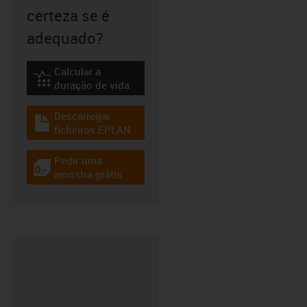
certeza se é
adequado?
Calcular a
igus-icon-lebensdauerrechner
duração de vida
Descarregar
igus-icon-download-plan
ficheiros EPLAN
Pedir uma
igus-icon-gratismuster
amostra grátis