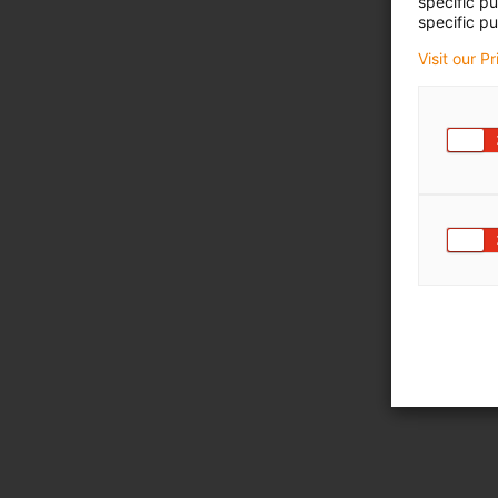
specific p
specific pu
Visit our P