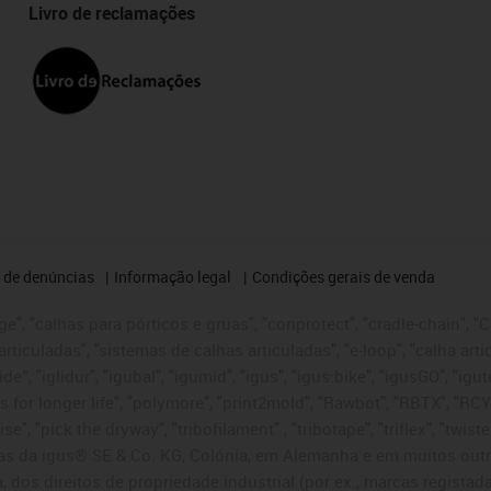
Livro de reclamações
 de denúncias
Informação legal
Condições gerais de venda
e", "calhas para pórticos e gruas", "conprotect", "cradle-chain", "CTD
articuladas", "sistemas de calhas articuladas", "e-loop", "calha art
, iglide”, "iglidur", "igubal", "igumid", "igus", "igus:bike", "igusGO", "
s for longer life", "polymore", "print2mold", "Rawbot", "RBTX", "RCY
se", "pick the dryway", "tribofilament" , "tribotape", "triflex", "twi
idas da igus® SE & Co. KG, Colónia, em Alemanha e em muitos out
, dos direitos de propriedade industrial (por ex., marcas regis