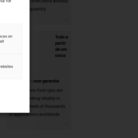
ta for
connectors from stock without
min. order quantity
igus-icon-3arrow
Tudo a
ences on
all
partir
de um
único
websites
fornecedor - com garantia
Energy chains from igus are
already working reliably in
many hundreds of thousands
of applications worldwide.
igus-icon-3arrow