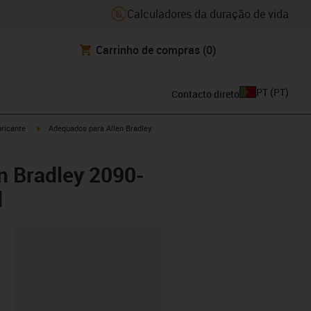
Calculadores da duração de vida
Carrinho de compras
(0)
PT
(
PT
)
Contacto direto
igus-icon-arrow-right
ricante
Adequados para Allen Bradley
n Bradley 2090-
d
ipboard