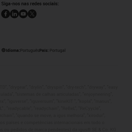
Siga-nos nas redes sociais:
Idioma:
Português
País:
Portugal
", "drygear", "drylin", "dryspin", "dry-tech", "dryway", "easy
iculada", "sistemas de calhas articuladas", "enjoyneering",
igutex", "iguverse", "iguversum", "kineKIT ", "kopla", "manus",
L" , "readycable", "readychain", "ReBeL", "ReCyycle",
sterchain", "quando se move, a igus melhora", "xirodur",
ros países e competências internacionais em todo o
tadas ou pedidos de marca pendentes) da igus® SE & Co. KG