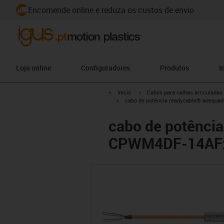
Encomende online e reduza os custos de envio
Loja online
Configuradores
Produtos
I
igus-icon-arrow-right
igus-icon-arrow-right
Início
Cabos para calhas articuladas
igus-icon-arrow-right
cabo de potência readycable® adequad
cabo de potência
CPWM4DF-14AFxx