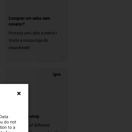
Comprar um cabo sem
conetor?
Procura um cabo a metro?
Visite a nossa loja de
chainflex®!
igus-icon-3arrow
igus
connectors shop
 Data
ou do not
big variaty of different
ion to a