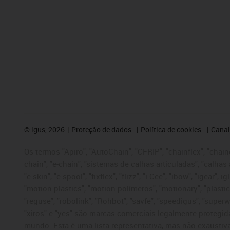
©
igus, 2026
Proteção de dados
Política de cookies
Canal
Os termos "Apiro", "AutoChain", "CFRIP", "chainflex", "chaing
chain", "e-chain", "sistemas de calhas articuladas", "calhas 
"e-skin", "e-spool", "fixflex", "flizz", "i.Cee", "ibow", "igear"
"motion plastics", "motion polímeros", "motionary", "plastic
"reguse", "robolink", "Rohbot", "savfe", "speedigus", "superwi
"xiros" e "yes" são marcas comerciais legalmente proteg
mundo. Esta é uma lista representativa, mas não exaustiva