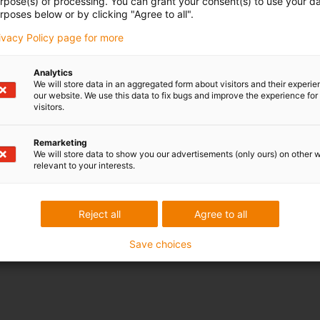
urpose(s) of processing. You can grant your consent(s) to use your da
rposes below or by clicking "Agree to all".
rivacy Policy page for more
Analytics
We will store data in an aggregated form about visitors and their experi
our website. We use this data to fix bugs and improve the experience for 
visitors.
Remarketing
We will store data to show you our advertisements (only ours) on other 
relevant to your interests.
Reject all
Agree to all
Save choices