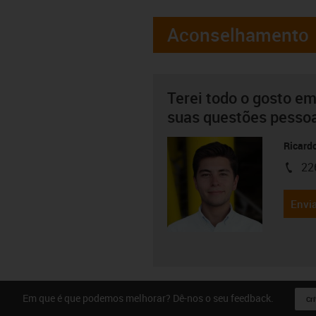
Aconselhamento
Terei todo o gosto em
suas questões pesso
Ricard
22
igus-i
Envia
Em que é que podemos melhorar? Dê-nos o seu feedback.
Crí