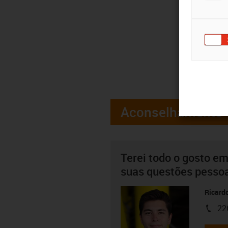
Aconselhamento
Terei todo o gosto em
suas questões pesso
Ricard
22
igus-i