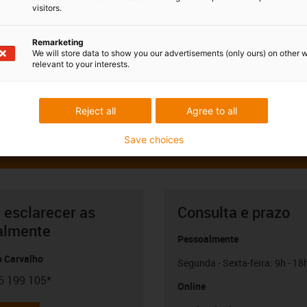
visitors.
Remarketing
We will store data to show you our advertisements (only ours) on other 
relevant to your interests.
Reject all
Agree to all
Save choices
 esclarecer as
Consulta e prazo
almente
Pessoalmente
o Carvalho
Segunda - Sexta-feira: 9h - 18
6 199 105*
con-phone
Online