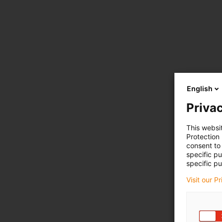
English
Privac
This websi
Protection
consent to 
specific p
specific pu
Visit our P