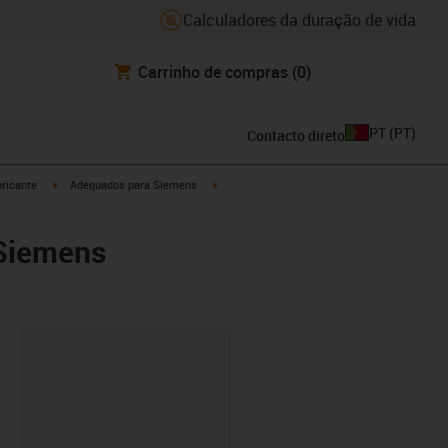
Calculadores da duração de vida
Carrinho de compras
(0)
PT
(
PT
)
Contacto direto
igus-icon-arrow-right
igus-icon-arrow-right
ricante
Adequados para Siemens
 Siemens
ipboard