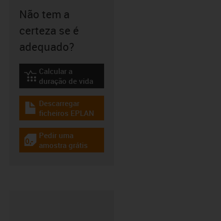
Não tem a
certeza se é
adequado?
Calcular a
igus-icon-lebensdauerrechner
duração de vida
Descarregar
igus-icon-download-plan
ficheiros EPLAN
Pedir uma
igus-icon-gratismuster
amostra grátis