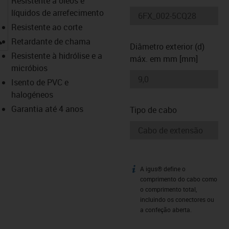
Resistente a óleos e
líquidos de arrefecimento
Resistente ao corte
igus-icon-lupe
Retardante de chama
Diâmetro exterior (d)
Resistente à hidrólise e a
máx. em mm [mm]
micróbios
Isento de PVC e
halogéneos
Garantia até 4 anos
Tipo de cabo
A igus® define o
igus-icon-info
comprimento do cabo como
o comprimento total,
incluindo os conectores ou
a confeção aberta.