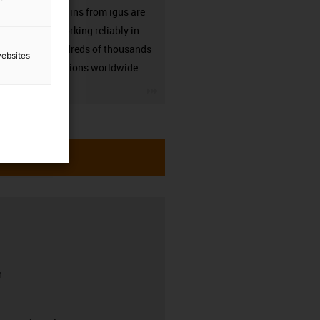
Energy chains from igus are
already working reliably in
many hundreds of thousands
websites
of applications worldwide.
igus-icon-3arrow
h