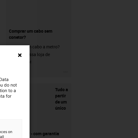
Comprar um cabo sem
conetor?
Procura um cabo a metro?
Visite a nossa loja de
chainflex®!
igus-icon-3arrow
 Data
ou do not
Tudo a
ion to a
partir
ta for
de um
único
ences on
fornecedor - com garantia
all