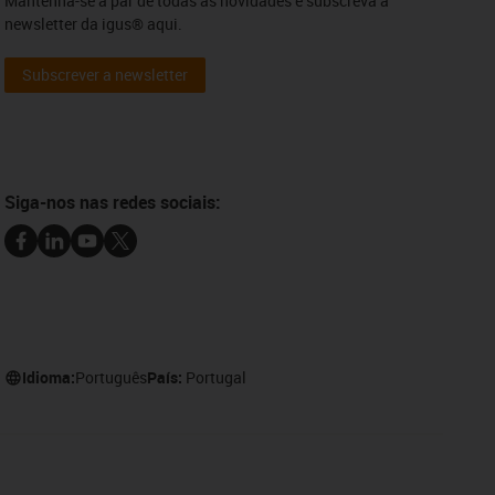
Mantenha-se a par de todas as novidades e subscreva a
newsletter da igus® aqui.
Subscrever a newsletter
Siga-nos nas redes sociais:
Idioma:
Português
País:
Portugal