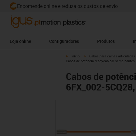
Encomende online e reduza os custos de envio
Loja online
Configuradores
Produtos
I
igus-icon-arrow-right
igus-icon-arrow-right
Início
Cabos para calhas articuladas
Cabos de potência readycable® semelhantes 
Cabos de potênc
6FX_002-5CQ28, 