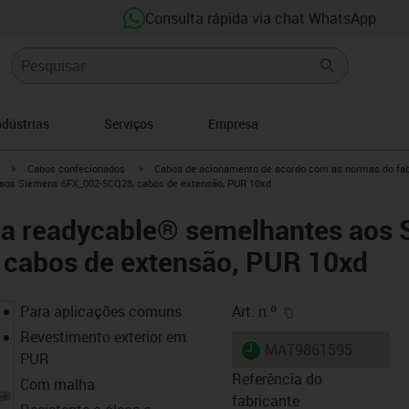
Consulta rápida via chat WhatsApp
ndústrias
Serviços
Empresa
igus-icon-arrow-right
igus-icon-arrow-right
Cabos confecionados
Cabos de acionamento de acordo com as normas do fab
aos Siemens 6FX_002-5CQ28, cabos de extensão, PUR 10xd
ia readycable® semelhantes aos
cabos de extensão, PUR 10xd
igus-icon-copy-cl
Para aplicações comuns
Art. n.º
Revestimento exterior em
igus-icon-lieferzeit
MAT9861595
PUR
Referência do
Com malha
fabricante