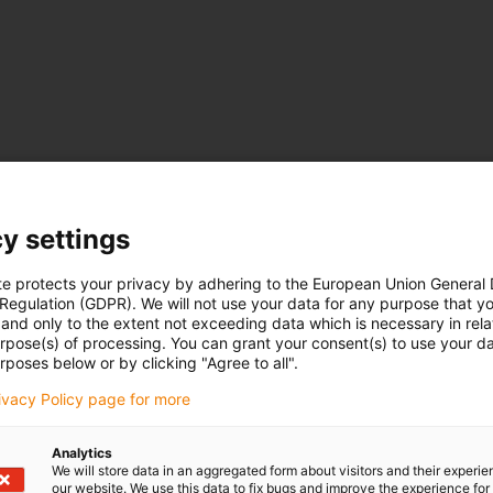
y settings
te protects your privacy by adhering to the European Union General
 Regulation (GDPR). We will not use your data for any purpose that y
and only to the extent not exceeding data which is necessary in relat
urpose(s) of processing. You can grant your consent(s) to use your da
rposes below or by clicking "Agree to all".
rivacy Policy page for more
Analytics
We will store data in an aggregated form about visitors and their experi
our website. We use this data to fix bugs and improve the experience for 