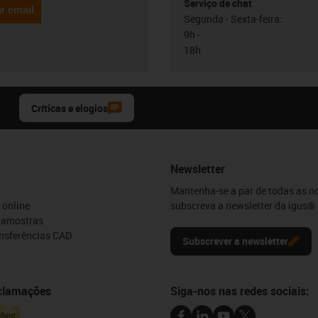
Serviço de chat
r email
Segunda - Sexta-feira:
9h -
18h
Críticas e elogios
Newsletter
Mantenha-se a par de todas as n
 online
subscreva a newsletter da igus® 
e amostras
ansferências CAD
Subscrever a newsletter
eclamações
Siga-nos nas redes sociais: