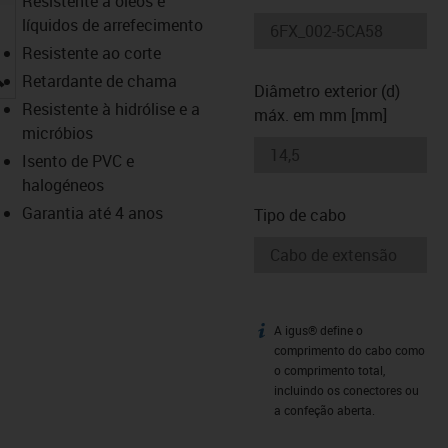
Resistente a óleos e
líquidos de arrefecimento
Resistente ao corte
igus-icon-lupe
Retardante de chama
Diâmetro exterior (d)
Resistente à hidrólise e a
máx. em mm [mm]
micróbios
Isento de PVC e
halogéneos
Garantia até 4 anos
Tipo de cabo
A igus® define o
igus-icon-info
comprimento do cabo como
o comprimento total,
incluindo os conectores ou
a confeção aberta.