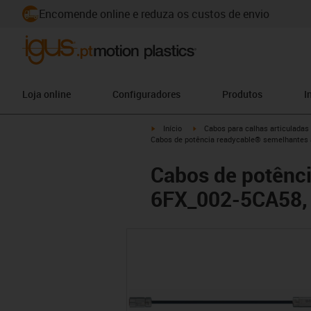
Encomende online e reduza os custos de envio
Loja online
Configuradores
Produtos
I
igus-icon-arrow-right
igus-icon-arrow-right
Início
Cabos para calhas articuladas
Cabos de potência readycable® semelhantes
Cabos de potênc
6FX_002-5CA58, 