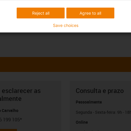
Reject all
Agree to all
Save choices
 esclarecer as
Consulta e prazo
almente
Pessoalmente
o Carvalho
Segunda - Sexta-feira: 9h - 18
6 199 105*
con-phone
Online