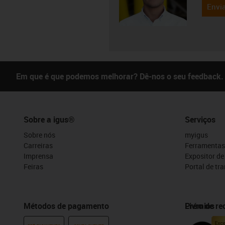
Envia
Em que é que podemos melhorar? Dê-nos o seu feedback.
Sobre a igus®
Serviços
Sobre nós
myigus
Carreiras
Ferramentas
Imprensa
Expositor d
Feiras
Portal de tr
Métodos de pagamento
Prémios
Livro de r