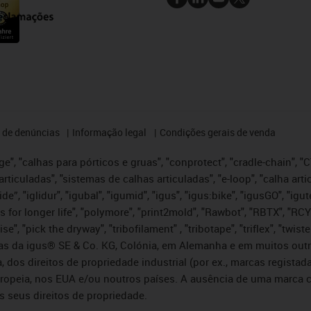
 de denúncias
Informação legal
Condições gerais de venda
e", "calhas para pórticos e gruas", "conprotect", "cradle-chain", "CTD
articuladas", "sistemas de calhas articuladas", "e-loop", "calha art
, iglide”, "iglidur", "igubal", "igumid", "igus", "igus:bike", "igusGO", "
s for longer life", "polymore", "print2mold", "Rawbot", "RBTX", "RCY
se", "pick the dryway", "tribofilament" , "tribotape", "triflex", "twi
idas da igus® SE & Co. KG, Colónia, em Alemanha e em muitos out
, dos direitos de propriedade industrial (por ex., marcas regis
ropeia, nos EUA e/ou noutros países. A ausência de uma marca c
s seus direitos de propriedade.