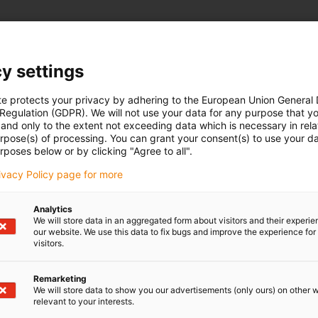
y settings
te protects your privacy by adhering to the European Union General
 Regulation (GDPR). We will not use your data for any purpose that y
and only to the extent not exceeding data which is necessary in relat
urpose(s) of processing. You can grant your consent(s) to use your da
rposes below or by clicking "Agree to all".
rivacy Policy page for more
Analytics
We will store data in an aggregated form about visitors and their experi
our website. We use this data to fix bugs and improve the experience for 
visitors.
Remarketing
We will store data to show you our advertisements (only ours) on other 
relevant to your interests.