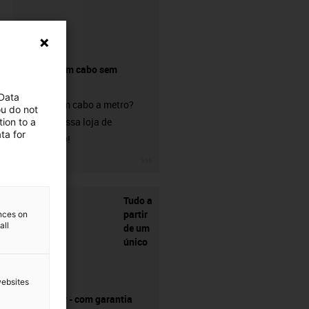
Comprar um cabo sem
conetor?
 Data
Procura um cabo a metro?
ou do not
Visite a nossa loja de
ion to a
ta for
chainflex®!
igus-icon-3arrow
Tudo a
partir
ences on
all
de um
único
websites
fornecedor - com garantia