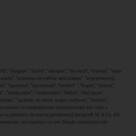
", "drygear", "drylin", "dryspin", "dry-tech", "dryway", "easy
iculada", "sistemas de calhas articuladas", "enjoyneering",
igutex", "iguverse", "iguversum", "kineKIT ", "kopla", "manus",
L" , "readycable", "readychain", "ReBeL", "ReCyycle",
sterchain", "quando se move, a igus melhora", "xirodur",
ros países e competências internacionais em todo o
tadas ou pedidos de marca pendentes) da igus® SE & Co. KG
omercial, um logótipo ou um Slogan nesta lista não