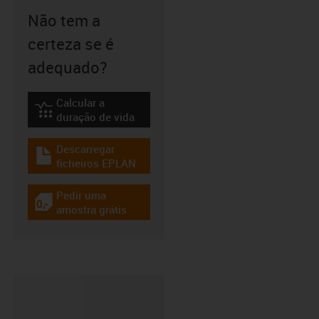
Não tem a
certeza se é
adequado?
Calcular a
igus-icon-lebensdauerrechner
duração de vida
Descarregar
igus-icon-download-plan
ficheiros EPLAN
Pedir uma
igus-icon-gratismuster
amostra grátis