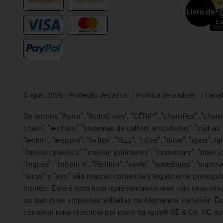
PRÉ-PAGAMENTO
CONTA CLIENTE
©
igus, 2026
Proteção de dados
Política de cookies
Canal
Os termos "Apiro", "AutoChain", "CFRIP", "chainflex", "chaing
chain", "e-chain", "sistemas de calhas articuladas", "calhas 
"e-skin", "e-spool", "fixflex", "flizz", "i.Cee", "ibow", "igear"
"motion plastics", "motion polímeros", "motionary", "plastic
"reguse", "robolink", "Rohbot", "savfe", "speedigus", "superwi
"xiros" e "yes" são marcas comerciais legalmente proteg
mundo. Esta é uma lista representativa, mas não exaustiva
ou das suas empresas afiliadas na Alemanha, na União Eu
constitui uma renúncia por parte da igus® SE & Co. KG do