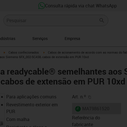
Consulta rápida via chat WhatsApp
ndústrias
Serviços
Empresa
igus-icon-arrow-right
igus-icon-arrow-right
Cabos confecionados
Cabos de acionamento de acordo com as normas do fab
 aos Siemens 6FX_002-5CA58, cabos de extensão em PUR 10xd
ia readycable® semelhantes aos
cabos de extensão em PUR 10xd
igus-icon-copy-cl
Para aplicações comuns
Art. n.º
Revestimento exterior em
igus-icon-lieferzeit
MAT9861520
PUR
Referência do
Com malha
fabricante