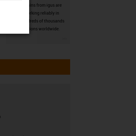
Energy chains from igus are
already working reliably in
many hundreds of thousands
of applications worldwide.
igus-icon-3arrow
h