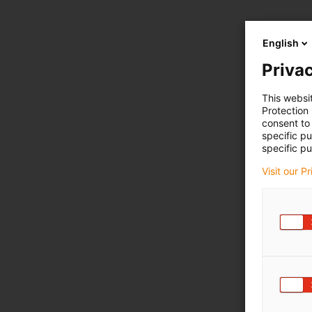
English
Privac
This websi
Protection
consent to 
specific p
specific pu
Visit our P