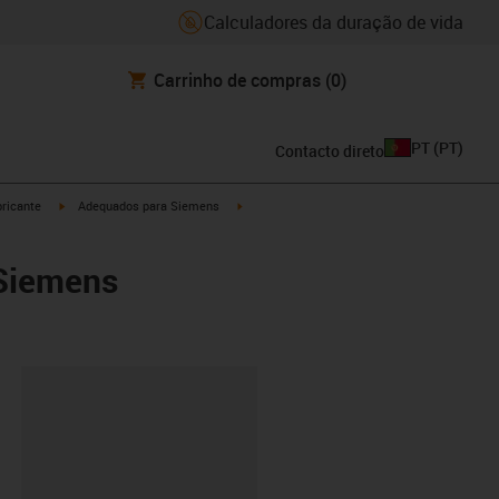
Calculadores da duração de vida
Carrinho de compras
(0)
PT
(
PT
)
Contacto direto
igus-icon-arrow-right
igus-icon-arrow-right
ricante
Adequados para Siemens
 Siemens
ipboard