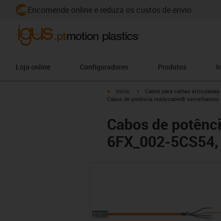
Encomende online e reduza os custos de envio
Loja online
Configuradores
Produtos
I
igus-icon-arrow-right
igus-icon-arrow-right
Início
Cabos para calhas articuladas
Cabos de potência readycable® semelhantes
Cabos de potênc
6FX_002-5CS54, 