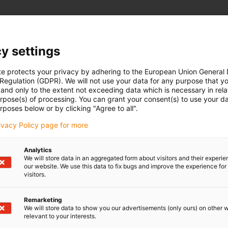
y settings
te protects your privacy by adhering to the European Union General
 Regulation (GDPR). We will not use your data for any purpose that y
and only to the extent not exceeding data which is necessary in relat
urpose(s) of processing. You can grant your consent(s) to use your da
rposes below or by clicking "Agree to all".
rivacy Policy page for more
Analytics
We will store data in an aggregated form about visitors and their experi
our website. We use this data to fix bugs and improve the experience for 
visitors.
Remarketing
We will store data to show you our advertisements (only ours) on other 
relevant to your interests.