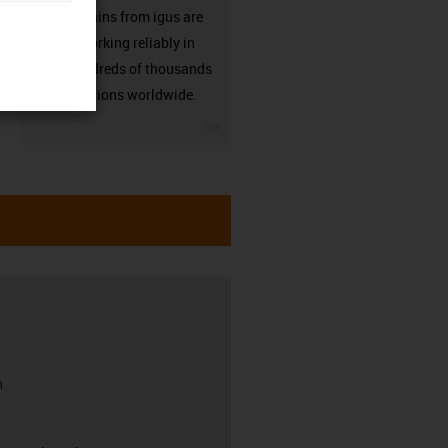
Energy chains from igus are
already working reliably in
many hundreds of thousands
of applications worldwide.
igus-icon-3arrow
h