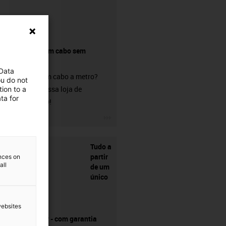
Comprar um cabo sem
conetor?
 Data
Procura um cabo a metro?
ou do not
Visite a nossa loja de
ion to a
ta for
chainflex®!
igus-icon-3arrow
Tudo a
partir
ences on
all
de um
único
websites
fornecedor - com garantia