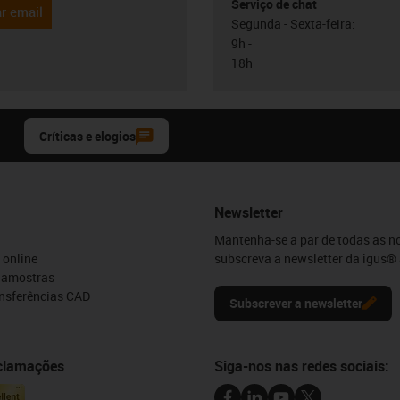
Serviço de chat
r email
Segunda - Sexta-feira:
9h -
18h
Críticas e elogios
Newsletter
Mantenha-se a par de todas as n
 online
subscreva a newsletter da igus® 
e amostras
ansferências CAD
Subscrever a newsletter
eclamações
Siga-nos nas redes sociais: