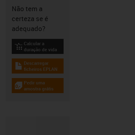
Não tem a
certeza se é
adequado?
Calcular a
igus-icon-lebensdauerrechner
duração de vida
Descarregar
igus-icon-download-plan
ficheiros EPLAN
Pedir uma
igus-icon-gratismuster
amostra grátis