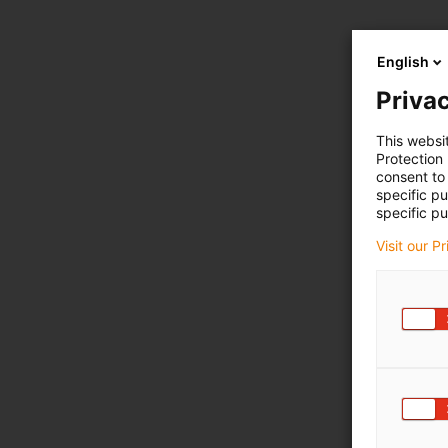
English
Privac
This websi
Protection
consent to 
specific p
specific pu
Visit our P