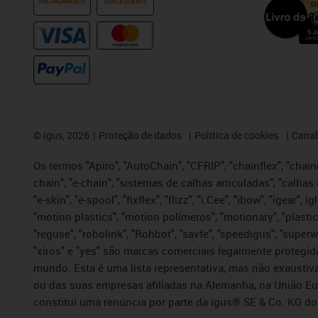
PRÉ-PAGAMENTO
CONTA CLIENTE
©
igus, 2026
Proteção de dados
Política de cookies
Canal
Os termos "Apiro", "AutoChain", "CFRIP", "chainflex", "chaing
chain", "e-chain", "sistemas de calhas articuladas", "calhas 
"e-skin", "e-spool", "fixflex", "flizz", "i.Cee", "ibow", "igear"
"motion plastics", "motion polímeros", "motionary", "plastic
"reguse", "robolink", "Rohbot", "savfe", "speedigus", "superwi
"xiros" e "yes" são marcas comerciais legalmente proteg
mundo. Esta é uma lista representativa, mas não exaustiva
ou das suas empresas afiliadas na Alemanha, na União Eu
constitui uma renúncia por parte da igus® SE & Co. KG do