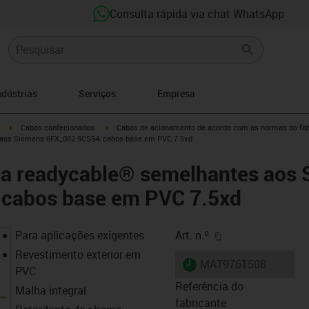
Consulta rápida via chat WhatsApp
ndústrias
Serviços
Empresa
igus-icon-arrow-right
igus-icon-arrow-right
Cabos confecionados
Cabos de acionamento de acordo com as normas do fab
 aos Siemens 6FX_002-5CS54, cabos base em PVC 7.5xd
ia readycable® semelhantes aos
cabos base em PVC 7.5xd
igus-icon-copy-cl
Para aplicações exigentes
Art. n.º
Revestimento exterior em
igus-icon-lieferzeit
MAT9761508
PVC
Referência do
Malha integral
fabricante