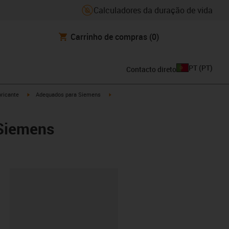
Calculadores da duração de vida
Carrinho de compras
(0)
PT
(
PT
)
Contacto direto
igus-icon-arrow-right
igus-icon-arrow-right
ricante
Adequados para Siemens
 Siemens
ipboard