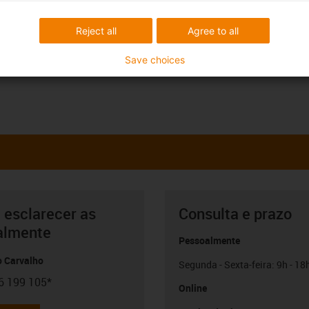
Reject all
Agree to all
Save choices
 esclarecer as
Consulta e prazo
almente
Pessoalmente
o Carvalho
Segunda - Sexta-feira: 9h - 18
6 199 105*
con-phone
Online