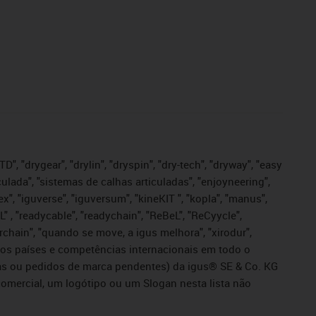
", "drygear", "drylin", "dryspin", "dry-tech", "dryway", "easy
iculada", "sistemas de calhas articuladas", "enjoyneering",
igutex", "iguverse", "iguversum", "kineKIT ", "kopla", "manus",
L" , "readycable", "readychain", "ReBeL", "ReCyycle",
sterchain", "quando se move, a igus melhora", "xirodur",
ros países e competências internacionais em todo o
tadas ou pedidos de marca pendentes) da igus® SE & Co. KG
omercial, um logótipo ou um Slogan nesta lista não