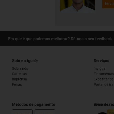
Envia
Em que é que podemos melhorar? Dê-nos o seu feedback.
Sobre a igus®
Serviços
Sobre nós
myigus
Carreiras
Ferramentas
Imprensa
Expositor d
Feiras
Portal de tr
Métodos de pagamento
Prémios
Livro de r