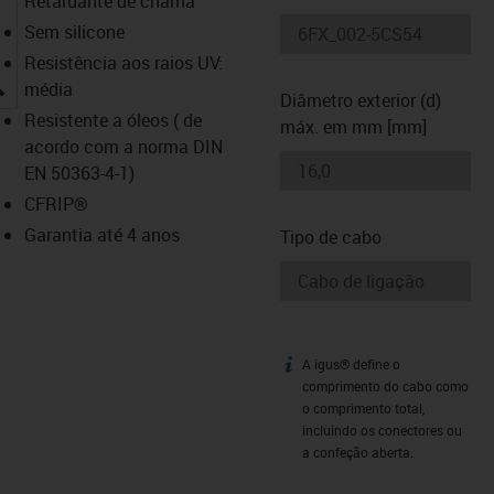
Retardante de chama
Sem silicone
Resistência aos raios UV:
igus-icon-lupe
média
Diâmetro exterior (d)
Resistente a óleos ( de
máx. em mm [mm]
acordo com a norma DIN
EN 50363-4-1)
CFRIP®
Garantia até 4 anos
Tipo de cabo
A igus® define o
igus-icon-info
comprimento do cabo como
o comprimento total,
incluindo os conectores ou
a confeção aberta.