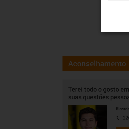
Aconselhamento
Terei todo o gosto em
suas questões pesso
Ricard
22
igus-i