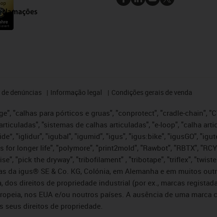
 de denúncias
Informação legal
Condições gerais de venda
e", "calhas para pórticos e gruas", "conprotect", "cradle-chain", "CTD
articuladas", "sistemas de calhas articuladas", "e-loop", "calha art
, iglide”, "iglidur", "igubal", "igumid", "igus", "igus:bike", "igusGO", "
s for longer life", "polymore", "print2mold", "Rawbot", "RBTX", "RCY
se", "pick the dryway", "tribofilament" , "tribotape", "triflex", "twi
idas da igus® SE & Co. KG, Colónia, em Alemanha e em muitos out
, dos direitos de propriedade industrial (por ex., marcas regis
ropeia, nos EUA e/ou noutros países. A ausência de uma marca c
s seus direitos de propriedade.